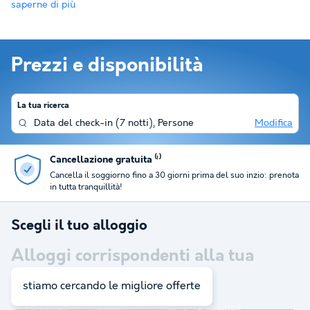
saperne di più
Prezzi e disponibilità
La tua ricerca
Data del check-in
(
7 notti
),
Persone
Modifica
ta ⁽¹⁾
Recensito 4,5/5 su 
ino a 30 giorni prima del suo inzio: prenota
Migliaia di viaggiatori so
soggiorni.
Scegli il tuo alloggio
Alloggi corrispondenti alla tua
ricerca:
3
stiamo cercando le migliore offerte