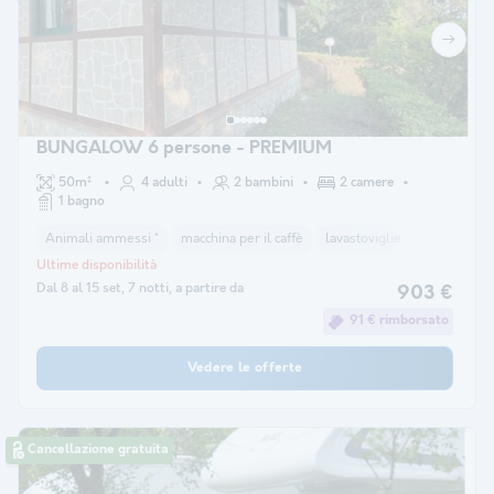
BUNGALOW 6 persone - PREMIUM
50m²
4 adulti
2 bambini
2 camere
1 bagno
Animali ammessi *
macchina per il caffè
lavastoviglie
frigorifero
Ultime disponibilità
Dal 8 al 15 set, 7 notti, a partire da
903 €
91 € rimborsato
Vedere le offerte
Cancellazione gratuita