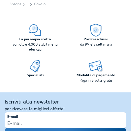
Spagna
Covelo
La più ampia scelta
Prezzi esclusivi
con oltre 4.000 stabilimenti
da 99 € a settimana
elencati
Specialisti
Modalità di pagamento
Paga in 3 volte gratis
Iscriviti alla newsletter
per ricevere le migliori offerte!
E-mail