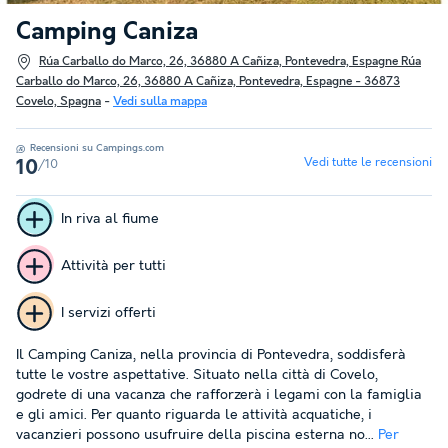
Camping Caniza
Rúa Carballo do Marco, 26, 36880 A Cañiza, Pontevedra, Espagne Rúa
Carballo do Marco, 26, 36880 A Cañiza, Pontevedra, Espagne - 36873
Covelo, Spagna
-
Vedi sulla mappa
Recensioni su Campings.com
Vedi tutte le recensioni
/10
10
In riva al fiume
Attività per tutti
I servizi offerti
Il Camping Caniza, nella provincia di Pontevedra, soddisferà
tutte le vostre aspettative. Situato nella città di Covelo,
godrete di una vacanza che rafforzerà i legami con la famiglia
e gli amici. Per quanto riguarda le attività acquatiche, i
vacanzieri possono usufruire della piscina esterna no...
Per