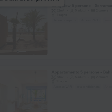
Bungalow 5 persone - Serrama
52m²
5 adulti
2 camere
1 bagno
Terrazza coperta
Accesso WiFi
aria 
Appartamento 5 persone - Bahi
58m²
5 adulti
2 camere
1 bagno
Accesso WiFi
aria condizionata
Anim