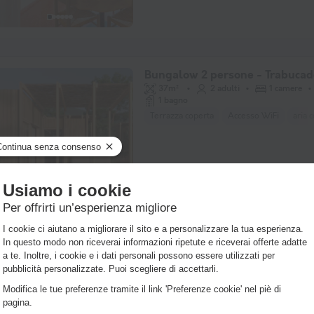
Bungalow 2 persone - Trabucad
37m²
2 adulti
1 camere
1 bagno
Terrazza coperta
Accesso WiFi
aria 
Appartamento 3 persone - Pesc
40m²
3 adulti
1 camere
1 bagno
Accesso WiFi
Animali ammessi *
mac