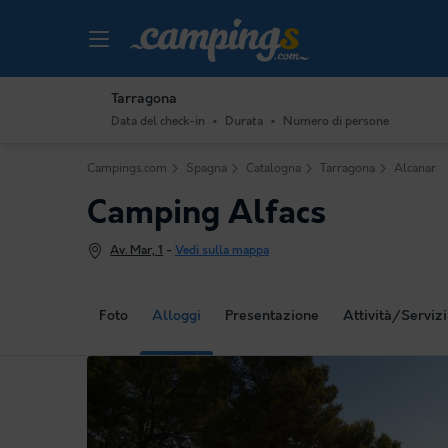
Tarragona
Data del check-in
Durata
Numero di persone
Campings.com
Spagna
Catalogna
Tarragona
Alcanar
Camping Alfacs
Av. Mar, 1
-
Vedi sulla mappa
Foto
Alloggi
Presentazione
Attività/Servizi