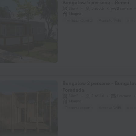
Bungalow 5 persone - Remei
36m²
5 adulti
2 camere
1 bagno
Terrazza coperta
Accesso WiFi
aria 
Bungalow 2 persone - Bungalo
Foradada
30m²
2 adulti
1 camere
1 bagno
Terrazza coperta
Accesso WiFi
aria 