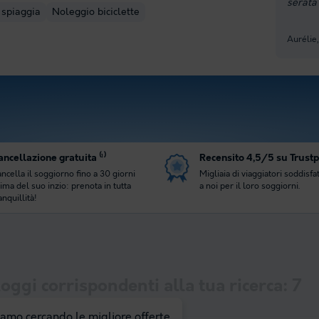
serata
 spiaggia
Noleggio biciclette
Aurélie
ncellazione gratuita ⁽¹⁾
Recensito 4,5/5 su Trustp
ncella il soggiorno fino a 30 giorni
Migliaia di viaggiatori soddisfat
ima del suo inzio: prenota in tutta
a noi per il loro soggiorni.
anquillità!
oggi corrispondenti alla tua ricerca:
7
iamo cercando le migliore offerte