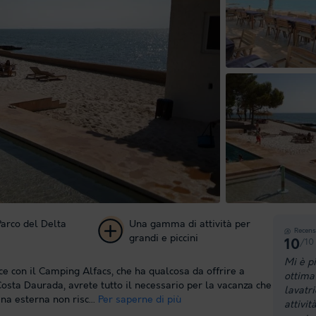
Parco del Delta
Una gamma di attività per
Recens
grandi e piccini
/10
10
+ 14
Mi è pi
e con il Camping Alfacs, che ha qualcosa da offrire a
ottima 
foto
Costa Daurada, avrete tutto il necessario per la vacanza che
lavatri
na esterna non risc...
Per saperne di più
attivit