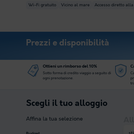
Wi-Fi gratuito
Vicino al mare
Accesso diretto alla
Prezzi e disponibilità
Ottieni un rimborso del 10%
Ca
Sotto forma di credito viaggio a seguito di
Ca
ogni prenotazione.
pr
tr
Scegli il tuo alloggio
Affina la tua selezione
All
st
Budget