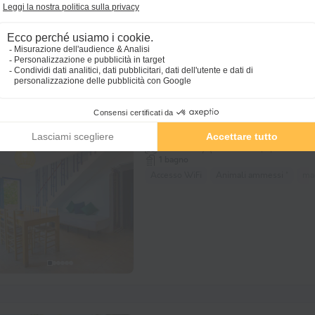
Appartamento 7 persone - Anc
100m²
7 adulti
3 camere
1 bagno
Accesso WiFi
Animali ammessi *
mac