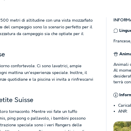
INFORMA
500 metri di altitudine con una vista mozzafiato
zze del campeggio sono lo scenario perfetto per il
Lingue
rezzatura da campeggio sia che optiate per il
Francese
se
Anima
Animali d
iorno confortevole. Ci sono lavatrici, ampie
Al momen
gni mattina un'esperienza speciale. Inoltre, il
desiderat
ze quotidiane e la piscina vi invita a rinfrescarvi
terrà con
Infor
etite Suisse
Carica
ANR:
 loro tornaconto. Mentre voi fate un tuffo
nnis, ping pong o pallavolo, i bambini possono
ttrazione speciale sono i veri Rangers delle