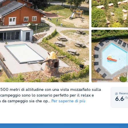
00 metri di altitudine con una vista mozzafiato sulla
Recens
l campeggio sono lo scenario perfetto per il relax e
/1
6.6
a da campeggio sia che op...
Per saperne di più
+ 13
foto