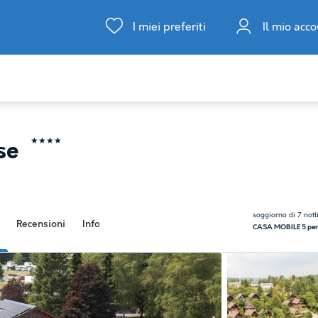
I miei preferiti
Il mio acc
★★★★
sse
soggiorno di 7 nott
Recensioni
Informazioni