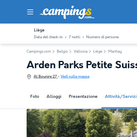
Liège
Data del check-in
7 notti
Numero di persone
Campings.com
Belgio
Vallonia
Liège
Manhay
Arden Parks Petite Sui
Al Bounire 27
-
Vedi sulla mappa
Foto
Alloggi
Presentazione
Attività/Servizi