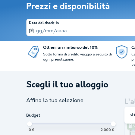
Prezzi e disponibilità
Data del check-in
Ottieni un rimborso del 10%
Ca
Sotto forma di credito viaggio a seguito di
Ca
ogni prenotazione.
pr
tr
Scegli il tuo alloggio
Affina la tua selezione
L'a
st
Budget
C
0 €
2.000 €