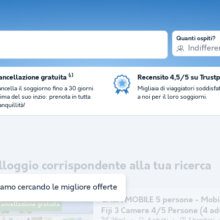
Quanti ospiti?
Indiffere
ncellazione gratuita ⁽¹⁾
Recensito 4,5/5 su Trustp
ncella il soggiorno fino a 30 giorni
Migliaia di viaggiatori soddisfat
ima del suo inzio: prenota in tutta
a noi per il loro soggiorni.
anquillità!
lloggio corrispondente alla tua ricerca
iamo cercando le migliore offerte
CASA MOBILE 5 persone - Mob
ancellazione gratuita
Fiji 3 Camere 4/5 Persone (4 adu