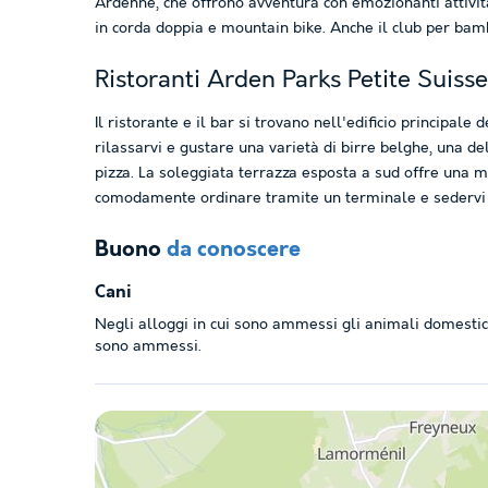
Ardenne, che offrono avventura con emozionanti attività
in corda doppia e mountain bike. Anche il club per bamb
Ristoranti Arden Parks Petite Suisse
Il ristorante e il bar si trovano nell'edificio principale
rilassarvi e gustare una varietà di birre belghe, una de
pizza. La soleggiata terrazza esposta a sud offre una m
comodamente ordinare tramite un terminale e sedervi fi
Buono
da conoscere
Cani
Negli alloggi in cui sono ammessi gli animali domestici
sono ammessi.