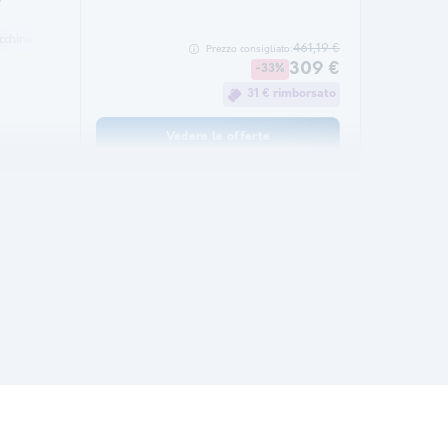
china per il caffè
frigorifero
Mobili da giardino
microonde
461,19 €
Prezzo consigliato:
309 €
-33%
31 € rimborsato
Vedere le offerte