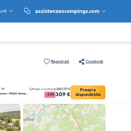
ount
assistenza@campings.com
Registrati
Condividi
i da
461,19 €
Prezzi a confronto
Prezzi e
309 €
CASA MOBILE 5 persone - Mobil Home Fiji 3 Camere 4/5 Persone (4 adulti + 1 bambino -12 anni)
disponibilità
-33%