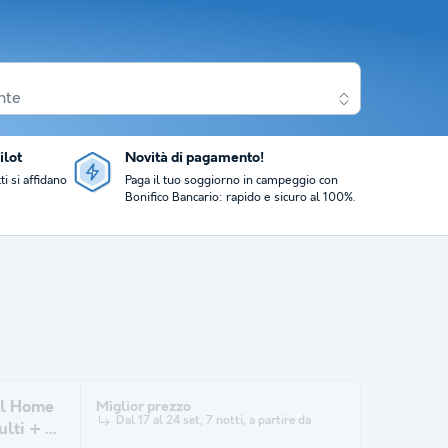
nte
ilot
Novità di pagamento!
ti si affidano
Paga il tuo soggiorno in campeggio con
Bonifico Bancario: rapido e sicuro al 100%.
il Home
Miglior prezzo
Dal 17 al 24 set, 7 notti, a partire da
lti + 1