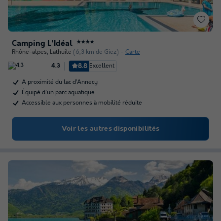
Camping L'Idéal
★★★★
Rhône-alpes
,
Lathuile
(6,3 km de Giez)
Carte
8.8
Excellent
4.3
A proximité du lac d’Annecy
Équipé d'un parc aquatique
Accessible aux personnes à mobilité réduite
Voir les autres disponibilités