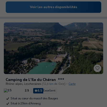
Voir les autres disponibilités
Camping de L'Île du Chéran
★★★
Rhône-alpes
,
Lescheraines
(12,6 km de Giez)
Carte
8.5
Excellent
2.5
Situé au cœur du massif des Bauges
Situé à 25km d’Annecy