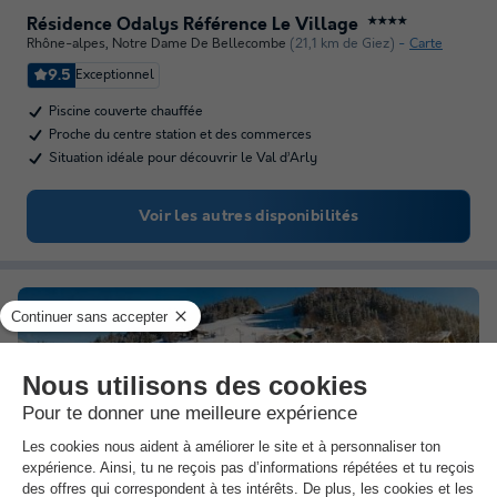
Résidence Odalys Référence Le Village
★★★★
Rhône-alpes
,
Notre Dame De Bellecombe
(21,1 km de Giez)
Carte
9.5
Exceptionnel
Piscine couverte chauffée
Proche du centre station et des commerces
Situation idéale pour découvrir le Val d’Arly
Voir les autres disponibilités