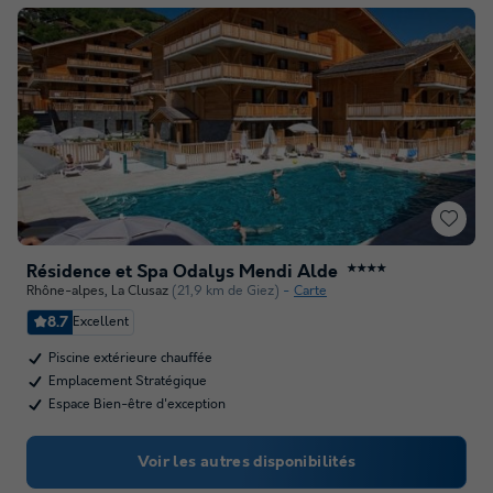
Résidence et Spa Odalys Mendi Alde
★★★★
Rhône-alpes
,
La Clusaz
(21,9 km de Giez)
Carte
8.7
Excellent
Piscine extérieure chauffée
Emplacement Stratégique
Espace Bien-être d'exception
Voir les autres disponibilités