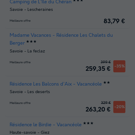
★★★
Camping de L'Île du Chéran
Savoie
-
Lescheraines
83,79 €
Meilleure offre
Madame Vacances - Résidence Les Chalets du
★★★
Berger
Savoie
-
La feclaz
399 €
Meilleure offre
-35%
259,35 €
★★
Résidence Les Balcons d'Aix - Vacancéole
Savoie
-
Les deserts
329 €
Meilleure offre
-20%
263,20 €
★★★
Résidence le Birdie - Vacancéole
Haute-savoie
-
Giez