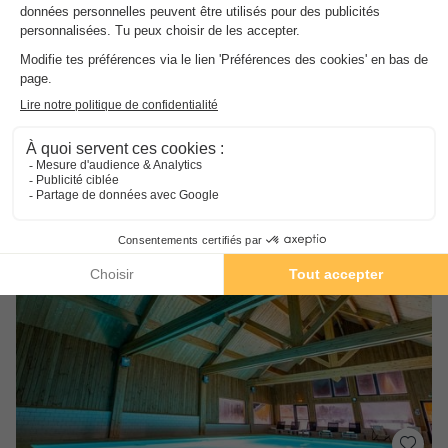
Les Balcons de Juliette - Terrésens
Rhône-alpes
,
Notre Dame De Bellecombe
(21,2 km de Giez)
Carte
Situation idéale skis aux pieds
Charme d'un village authentique
Espace Bien-être et bar convivial
Voir les autres disponibilités