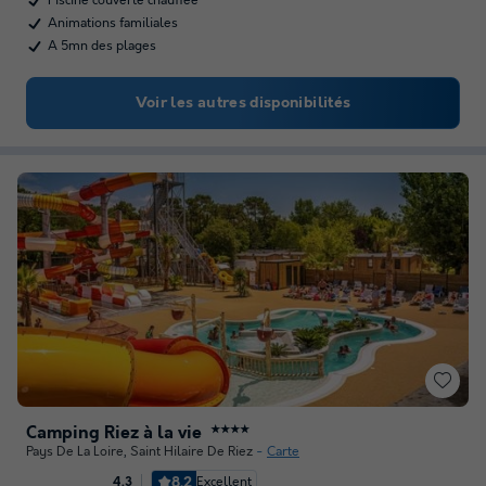
Piscine couverte chauffée
Animations familiales
A 5mn des plages
Voir les autres disponibilités
Camping Riez à la vie
★★★★
Pays De La Loire
,
Saint Hilaire De Riez
Carte
8.2
Excellent
4.3