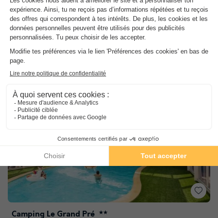
8.3
Excellent
Marais Poitevin à proximité
Piscine couverte chauffée
Etang de pêche privé
Voir les autres disponibilités
Camping Le Grand Pré
★★