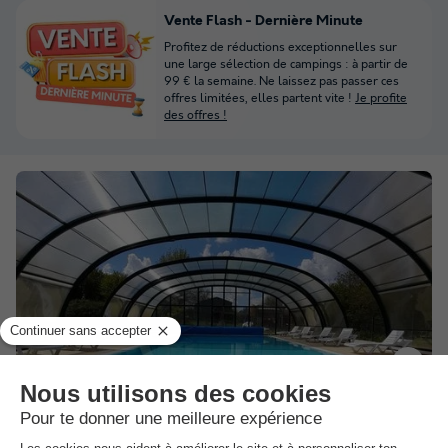
Vente Flash - Dernière Minute
Profitez de réductions exceptionnelles sur
une large sélection de campings : à partir de
99 € la semaine. Ne laissez pas passer ces
offres limitées, elles partent vite !
Je profite
des offres !
Camping Les Rulières
★★★
Pays De La Loire
,
Saint Valerien
Carte