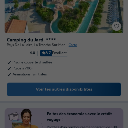
Camping du Jard
★★★★
Pays De La Loire
,
La Tranche Sur Mer
Carte
8.7
Excellent
4.0
Piscine couverte chauffée
Plage à 700m
Animations familiales
Voir les autres disponibilités
Faites des économies avec le crédit
voyage !
Profitez d'un remboursement garanti de 10%