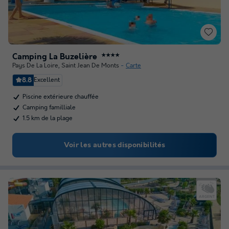
Camping La Buzelière
★★★★
Pays De La Loire
,
Saint Jean De Monts
Carte
8.8
Excellent
Piscine extérieure chauffée
Camping familliale
1.5 km de la plage
Voir les autres disponibilités