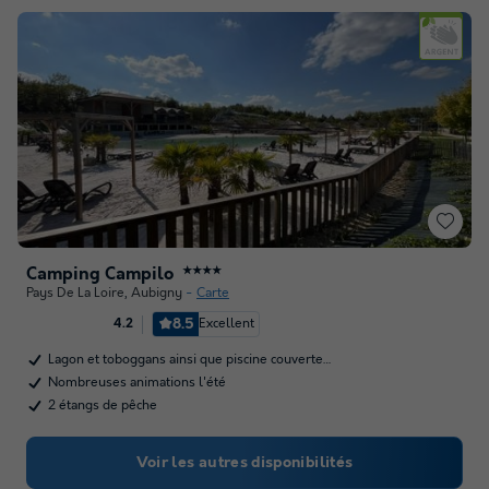
Camping Campilo
★★★★
Pays De La Loire
,
Aubigny
Carte
8.5
Excellent
4.2
Lagon et toboggans ainsi que piscine couverte…
Nombreuses animations l'été
2 étangs de pêche
Voir les autres disponibilités