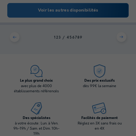
Voir les autres disponibilités
1
2
3
4
5
6
7
8
9
Le plus grand choix
Des prix exclusifs
avec plus de 4000
dès 99€ la semaine
établissements référencés
Des spécialistes
Facilités de paiement
à votre écoute: Lun. à Ven.
Réglez en 3X sans frais ou
9h-19h / Sam. et Dim. 10h-
en 4X
19h