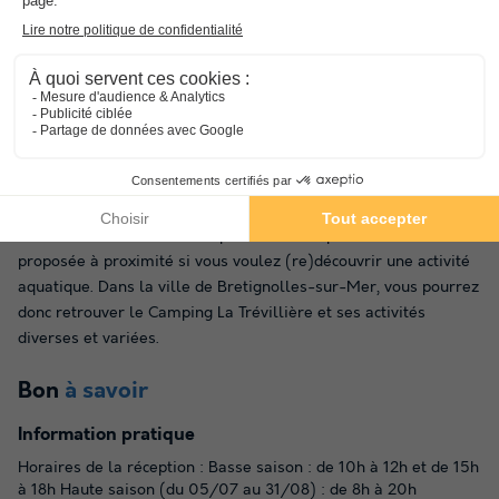
Basé
dans les Pays de la Loire
, à seulement 10 km de la gare,
ce camping vous permettra sans nul doute de profiter des
splendeurs de ce secteur pendant toute la durée de votre
voyage. Une myriade d'activités sont à portée de main autour
du camping, près de
l'Atlantique
. En effet, à quelques
kilomètres de là, vous trouverez notamment une piste
cyclable. De quoi s'offrir de magnifiques balades en famille ! À
destination des plus sportifs, un golf, un terrain multisport et
un mini-golf, présents en dehors du domaine, pourront leur
donner l'occasion de décompresser. De la pêche vous est
proposée à proximité si vous voulez (re)découvrir une activité
aquatique. Dans la ville de Bretignolles-sur-Mer, vous pourrez
donc retrouver le Camping La Trévillière et ses activités
diverses et variées.
Bon
à savoir
Information pratique
Horaires de la réception : Basse saison : de 10h à 12h et de 15h
à 18h Haute saison (du 05/07 au 31/08) : de 8h à 20h