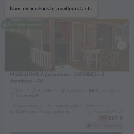
à votre sélection
Nous recherchons les meilleurs tarifs
Annulation gratuite
MOBILHOME 6 personnes - CARAIBES - 2
chambres - TV
27m²
4 Adultes
2 Enfants
2 Chambres
1 Salle de bain
Terrasse couverte
Animaux autorisés *
Cafetière
Réfrigérateur
Du 12 au 19 sept., 7 nuits, à partir de
294 €
Prix conseillé :
259 €
-11%
26 € remboursés