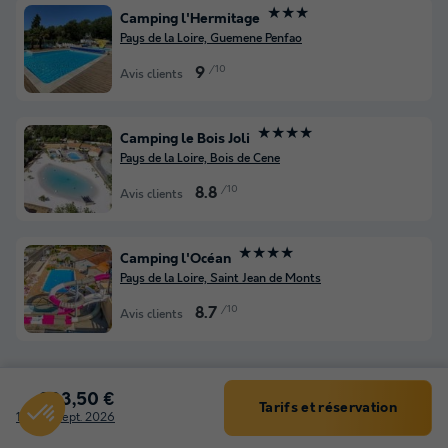
★★★
Camping l'Hermitage
Pays de la Loire, Guemene Penfao
/10
9
Avis clients
★★★★
Camping le Bois Joli
Pays de la Loire, Bois de Cene
/10
8.8
Avis clients
★★★★
Camping l'Océan
Pays de la Loire, Saint Jean de Monts
/10
8.7
Avis clients
Ces thématiques pourraient vous
203,50 €
Tarifs et réservation
intéresser
Filtrer
12 - 19 sept. 2026