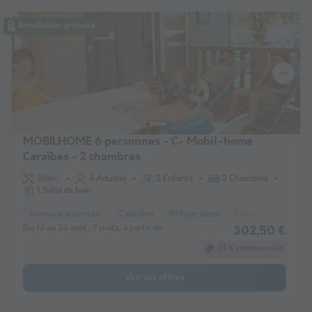
Annulation gratuite
MOBILHOME 6 personnes - C- Mobil-home
Caraïbes - 2 chambres
30m²
4 Adultes
2 Enfants
2 Chambres
1 Salle de bain
Animaux autorisés *
Cafetière
Réfrigérateur
Salon de jardin
C
Du 13 au 20 sept., 7 nuits, à partir de
302,50 €
31 € remboursés
Voir les offres