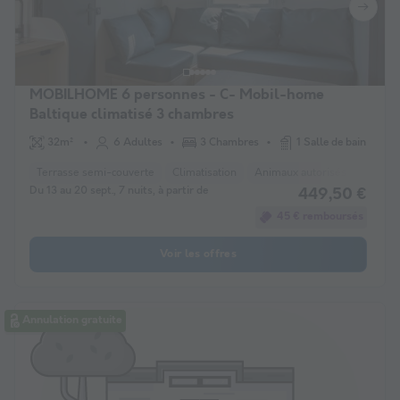
MOBILHOME 6 personnes - C- Mobil-home
Baltique climatisé 3 chambres
32m²
6 Adultes
3 Chambres
1 Salle de bain
Terrasse semi-couverte
Climatisation
Animaux autorisés *
Cafet
Du 13 au 20 sept., 7 nuits, à partir de
449,50 €
45 € remboursés
Voir les offres
Annulation gratuite