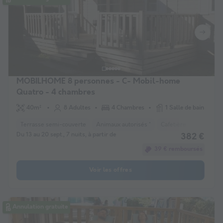
MOBILHOME 8 personnes - C- Mobil-home
Quatro - 4 chambres
40m²
8 Adultes
4 Chambres
1 Salle de bain
Terrasse semi-couverte
Animaux autorisés *
Cafetière
Lave-vais
Du 13 au 20 sept., 7 nuits, à partir de
382 €
39 € remboursés
Voir les offres
Annulation gratuite