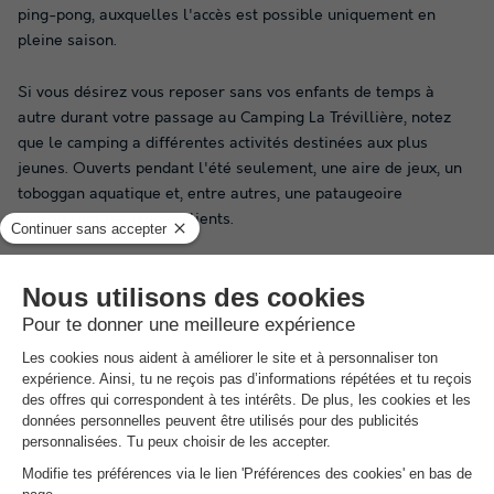
ping-pong, auxquelles l'accès est possible uniquement en
pleine saison.
Si vous désirez vous reposer sans vos enfants de temps à
autre durant votre passage au Camping La Trévillière, notez
que le camping a différentes activités destinées aux plus
jeunes. Ouverts pendant l'été seulement, une aire de jeux, un
toboggan aquatique et, entre autres, une pataugeoire
combleront les jeunes clients.
Pensez à réserver vos futures vacances en France ou ailleurs
via notre site, afin de profiter du meilleur prix.
Aux alentours du Camping La
Trévillière
Le Camping La Trévillière propose tous les avantages d'un
camping à Bretignolles-sur-Mer
en Vendée
. Vous pourrez
apprécier des vacances reposantes ou festives selon vos désirs.