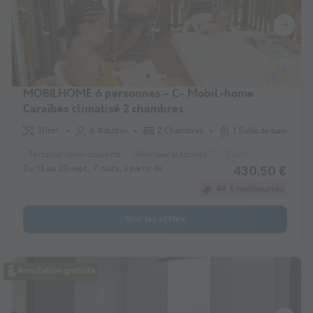
MOBILHOME 6 personnes - C- Mobil-home
Caraïbes climatisé 2 chambres
30m²
6 Adultes
2 Chambres
1 Salle de bain
Terrasse semi-couverte
Animaux autorisés *
Cafetière
Réfrigéra
Du 13 au 20 sept., 7 nuits, à partir de
430,50 €
44 € remboursés
Voir les offres
Annulation gratuite