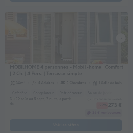
MOBILHOME 4 personnes - Mobil-home | Comfort
| 2 Ch. | 4 Pers. | Terrasse simple
30m²
4 Adultes
2 Chambres
1 Salle de bain
Cafetière
Congélateur
Réfrigérateur
Salon de jardin
Micro-o
Du 29 août au 5 sept., 7 nuits, à partir
385 €
Prix conseillé :
de
273 €
-29%
28 € remboursés
Voir les offres