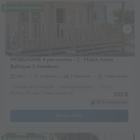
Annulation gratuite
MOBILHOME 6 personnes - C- Mobil-home
Baltique 3 chambres
35m²
6 Adultes
3 Chambres
1 Salle de bain
Terrasse semi-couverte
Animaux autorisés *
Cafetière
Réfrigéra
Du 13 au 20 sept., 7 nuits, à partir de
332 €
34 € remboursés
Voir les offres
Annulation gratuite