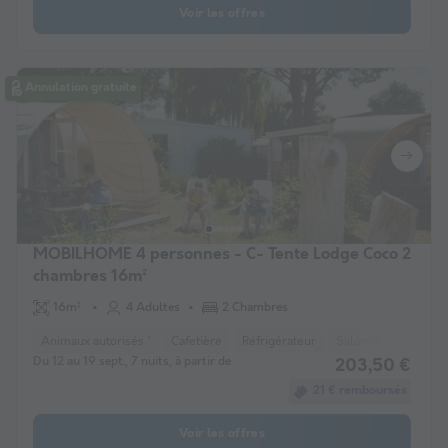
Voir les offres
Annulation gratuite
MOBILHOME 4 personnes - C- Tente Lodge Coco 2
chambres 16m²
16m²
4 Adultes
2 Chambres
Animaux autorisés *
Cafetière
Réfrigérateur
Salon de jardin
M
Du 12 au 19 sept., 7 nuits, à partir de
203,50 €
21 € remboursés
Voir les offres