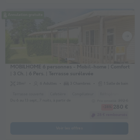
Annulation gratuite
MOBILHOME 6 personnes - Mobil-home | Comfort
| 3 Ch. | 6 Pers. | Terrasse surélevée
28m²
6 Adultes
3 Chambres
1 Salle de bain
Terrasse couverte
Cafetière
Congélateur
Réfrigérateur
Salon 
Du 6 au 13 sept., 7 nuits, à partir de
392 €
Prix conseillé :
280 €
-28%
28 € remboursés
Voir les offres