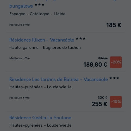
★★★
bungalows
Espagne
-
Catalogne
-
Lleida
185 €
Meilleure offre
★★★
Résidence Illixon - Vacancéole
Haute-garonne
-
Bagneres de luchon
236 €
Meilleure offre
-20%
188,80 €
★★★
Residence Les Jardins de Balnéa - Vacancéole
Hautes-pyrénées
-
Loudenvielle
300 €
Meilleure offre
-15%
255 €
Résidence Goélia La Soulane
Hautes-pyrénées
-
Loudenvielle