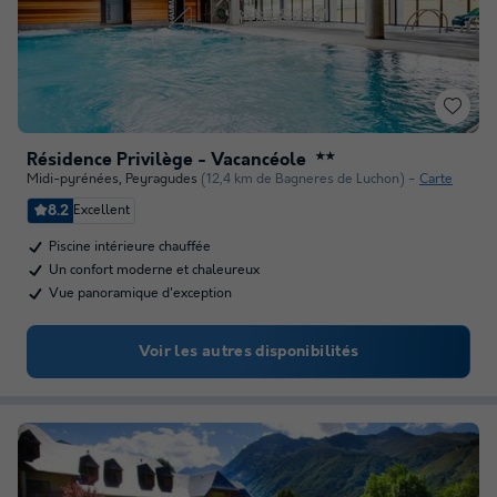
Résidence Privilège - Vacancéole
★★
Midi-pyrénées
,
Peyragudes
(12,4 km de Bagneres de Luchon)
Carte
8.2
Excellent
Piscine intérieure chauffée
Un confort moderne et chaleureux
Vue panoramique d'exception
Voir les autres disponibilités