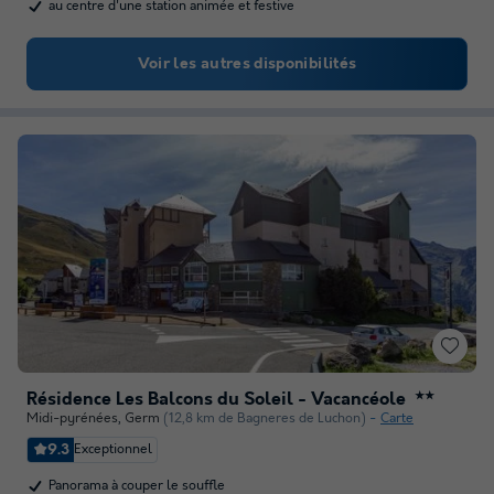
au centre d'une station animée et festive
Voir les autres disponibilités
Résidence Les Balcons du Soleil - Vacancéole
★★
Midi-pyrénées
,
Germ
(12,8 km de Bagneres de Luchon)
Carte
9.3
Exceptionnel
Panorama à couper le souffle