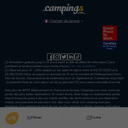
Changer de langue
(1) Annulation gratuite jusqu’à 30 jours avant la date de début de votre séjour (sans
justificatif et remboursement sous forme d'avoir).
Voir les conditions
(2) Réservez pour 1€ : offre valable sur les dates de séjour entre le 04/07/2026 et le
23/08/2026 inclus, en payant un acompte de 1€ sur le montant de l’hébergement (hors
frais de dossier, d’assurance et de traitement) puis un règlement en 3 échéances. Important
: le paiement final de votre séjour est dû au plus tard 30 jours avant votre date d'arrivée.
Avec plus de 4000 établissement en France et en Europe, Campings.com vous ouvre les
portes des plus belles destinations. En mobil-home, tente lodge ou emplacement, partez
l’esprit tranquille grâce à des avis clients vérifiés, des tarifs exclusifs et une réservation
simple, avec paiement en plusieurs fois. Que vous rêviez d’un camping avec parc
aquatique, d’un camping en bord de mer ou d’un camping 5 étoiles, trouvez votre séjour
idéal. Laissez-vous séduire par la Vendée, la Bretagne, la Charente-Maritime, le Languedoc
Roussillon, l’Espagne ou la Corse… et vivez des vacances qui vous ressemblent.
Filtrer
Carte
© 2008-2026 Campings.com - Tous droits réservés.