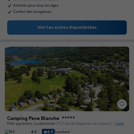
Activités pour tous les âges
Confort des bungalows
Voir les autres disponibilités
Camping Pene Blanche
★★★★★
Midi-pyrénées
,
Loudenvielle
(15,7 km de Bagneres de Luchon)
Carte
8.9
Excellent
4.3