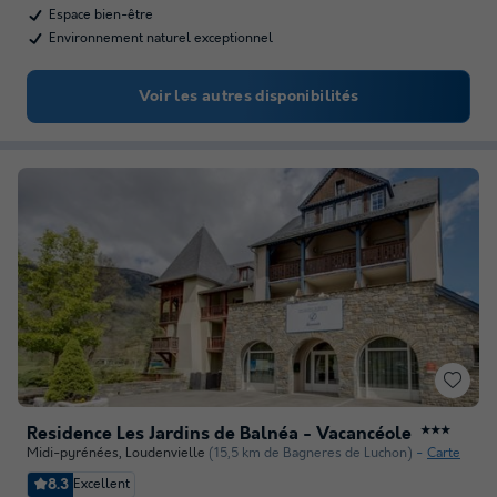
Espace bien-être
Environnement naturel exceptionnel
Voir les autres disponibilités
Residence Les Jardins de Balnéa - Vacancéole
★★★
Midi-pyrénées
,
Loudenvielle
(15,5 km de Bagneres de Luchon)
Carte
8.3
Excellent