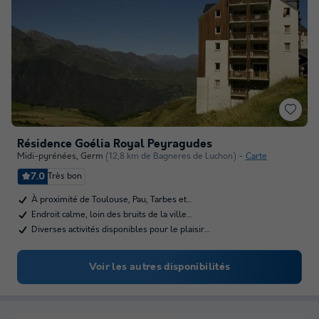
Résidence Goélia Royal Peyragudes
Midi-pyrénées
,
Germ
(12,8 km de Bagneres de Luchon)
Carte
7.0
Très bon
À proximité de Toulouse, Pau, Tarbes et…
Endroit calme, loin des bruits de la ville…
Diverses activités disponibles pour le plaisir…
Voir les autres disponibilités