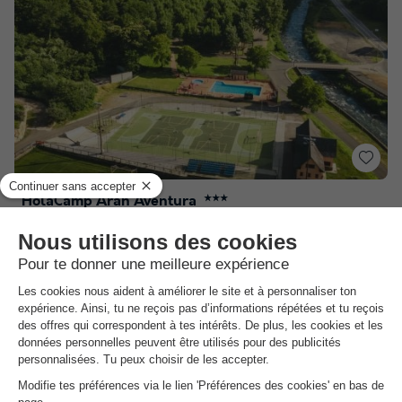
HolaCamp Arán Aventura
★★★
Catalogne
,
Lleida
(8,9 km de Bagneres de Luchon)
Carte
Une situation géographique idéale au cœur…
Un espace aquatique avec vue panoramique
Un point de départ idéal pour les sports…
Voir les autres disponibilités