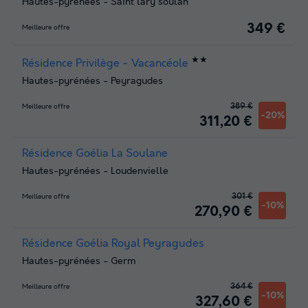
Hautes-pyrénées
-
Saint lary soulan
349 €
Meilleure offre
★★
Résidence Privilège - Vacancéole
Hautes-pyrénées
-
Peyragudes
389 €
Meilleure offre
-20%
311,20 €
Résidence Goélia La Soulane
Hautes-pyrénées
-
Loudenvielle
301 €
Meilleure offre
-10%
270,90 €
Résidence Goélia Royal Peyragudes
Hautes-pyrénées
-
Germ
364 €
Meilleure offre
-10%
327,60 €