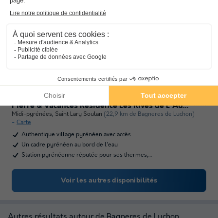
Pierre & Vacances Résidence Les Rives de L'Aure
★★★
Midi-pyrénées
,
Saint Lary Soulan
(22,9 km de Bagneres de Luchon)
Carte
Authentique village pyrénéen avec accès…
Un cadre pyrénéen au bord de l'eau
Station pyrénéenne réputée pour ses thermes,…
Voir les autres disponibilités
Autres résultats autour de Bagneres de Luchon