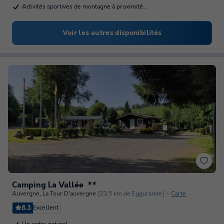
Activités sportives de montagne à proximité…
Voir les autres disponibilités
Camping La Vallée
★★
Auvergne
,
La Tour D'auvergne
(23,5 km de Eygurande)
Carte
8.3
Excellent