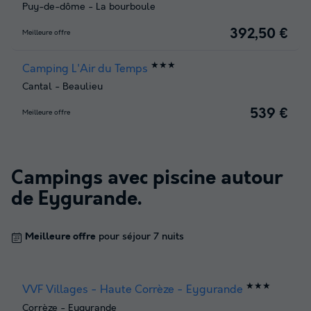
Puy-de-dôme
-
La bourboule
392,50 €
Meilleure offre
★★★
Camping L'Air du Temps
Cantal
-
Beaulieu
539 €
Meilleure offre
Campings avec piscine autour
de
Eygurande
.
Meilleure offre
pour séjour 7 nuits
★★★
VVF Villages - Haute Corrèze - Eygurande
Corrèze
-
Eygurande