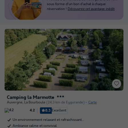
sous forme d'un bon d'achat à chaque
réservation !
Découvrez cet avantage inédit
Camping la Marmotte
★★★
Auvergne
,
La Bourboule
(24,3 km de Eygurande)
Carte
8.3
Excellent
4.2
Un environnement relaxant et rafraichissant…
Ambiance calme et convivial