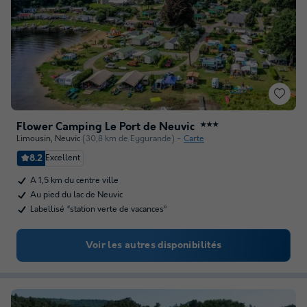
Flower Camping Le Port de Neuvic
★★★
Limousin
,
Neuvic
(30,8 km de Eygurande)
Carte
8.2
Excellent
A 1,5 km du centre ville
Au pied du lac de Neuvic
Labellisé “station verte de vacances”
Voir les autres disponibilités