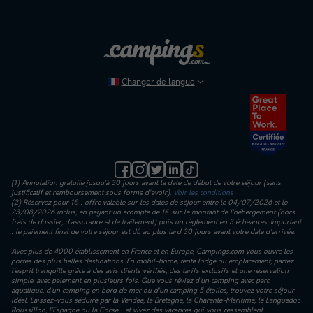
Changer de langue
(1) Annulation gratuite jusqu’à 30 jours avant la date de début de votre séjour (sans
justificatif et remboursement sous forme d'avoir).
Voir les conditions
(2) Réservez pour 1€ : offre valable sur les dates de séjour entre le 04/07/2026 et le
23/08/2026 inclus, en payant un acompte de 1€ sur le montant de l’hébergement (hors
frais de dossier, d’assurance et de traitement) puis un règlement en 3 échéances. Important
: le paiement final de votre séjour est dû au plus tard 30 jours avant votre date d'arrivée.
Avec plus de 4000 établissement en France et en Europe, Campings.com vous ouvre les
portes des plus belles destinations. En mobil-home, tente lodge ou emplacement, partez
l’esprit tranquille grâce à des avis clients vérifiés, des tarifs exclusifs et une réservation
simple, avec paiement en plusieurs fois. Que vous rêviez d’un camping avec parc
aquatique, d’un camping en bord de mer ou d’un camping 5 étoiles, trouvez votre séjour
idéal. Laissez-vous séduire par la Vendée, la Bretagne, la Charente-Maritime, le Languedoc
Roussillon, l’Espagne ou la Corse… et vivez des vacances qui vous ressemblent.