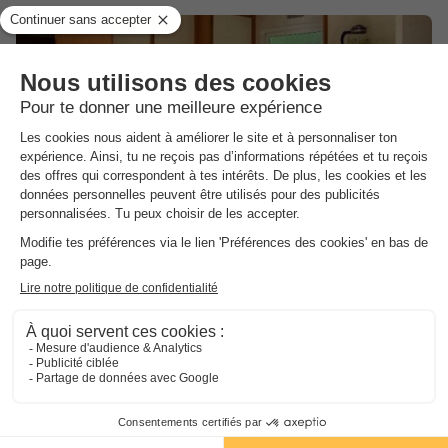
Camping Le Soustran
★★★
Limousin
,
Neuvic
(29,5 km de Eygurande)
Carte
9.0
Exceptionnel
5.0
Voir les autres disponibilités