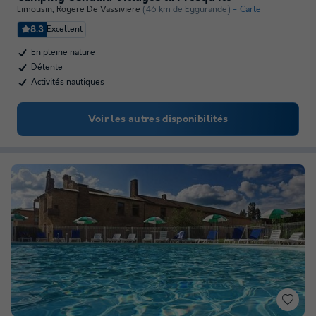
Limousin
,
Royere De Vassiviere
(46 km de Eygurande)
Carte
8.3
Excellent
En pleine nature
Détente
Activités nautiques
Voir les autres disponibilités