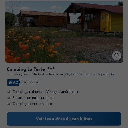
Camping La Perle
★★★
Limousin
,
Saint Medard La Rochette
(48,4 km de Eygurande)
Carte
9.2
Exceptionnel
Camping au thème « Vintage Américain »
Espace bien être sur place
Camping calme et nature
Voir les autres disponibilités