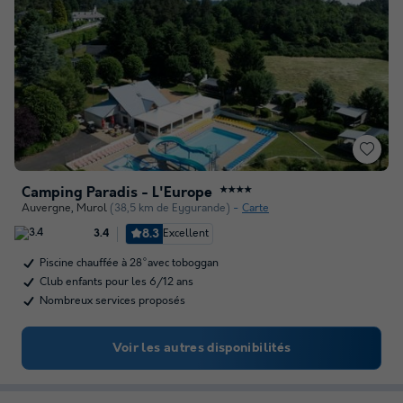
Camping Paradis - L'Europe
★★★★
Auvergne
,
Murol
(38,5 km de Eygurande)
Carte
8.3
Excellent
3.4
Piscine chauffée à 28°avec toboggan
Club enfants pour les 6/12 ans
Nombreux services proposés
Voir les autres disponibilités