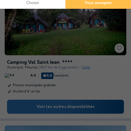
Camping Val Saint Jean
★★★★
Auvergne
,
Mauriac
(48,9 km de Eygurande)
Carte
8.8
Excellent
4.4
Piscine municipale gratuite
Au bord d' un lac
Voir les autres disponibilités