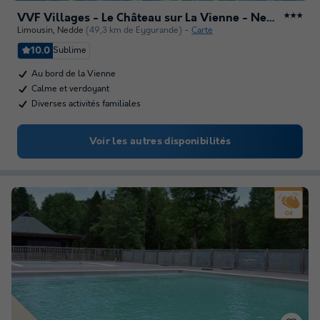
VVF Villages - Le Château sur La Vienne - Nedde
★★★
Limousin
,
Nedde
(49,3 km de Eygurande)
Carte
10.0
Sublime
Au bord de la Vienne
Calme et verdoyant
Diverses activités familiales
Voir les autres disponibilités