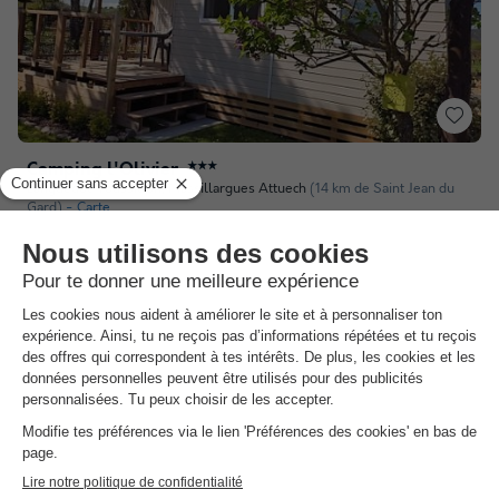
Camping l'Olivier
★★★
Languedoc-roussillon
,
Massillargues Attuech
(14 km de Saint Jean du
Gard)
Carte
8.5
Excellent
Piscine
Bar Snack
Anduze
Voir les autres disponibilités