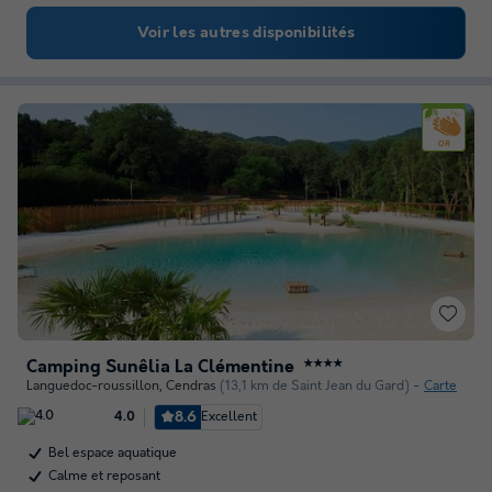
Voir les autres disponibilités
Camping Sunêlia La Clémentine
★★★★
Languedoc-roussillon
,
Cendras
(13,1 km de Saint Jean du Gard)
Carte
8.6
Excellent
4.0
Bel espace aquatique
Calme et reposant