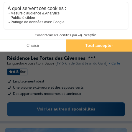
Résidence Les Portes des Cévennes
★★★
Languedoc-roussillon
,
Sauve
(19,6 km de Saint Jean du Gard)
Carte
6.8
Bon
Emplacement idéal
Une piscine extérieure et des espaces verts
Des appartements modernes et lumineux
Voir les autres disponibilités