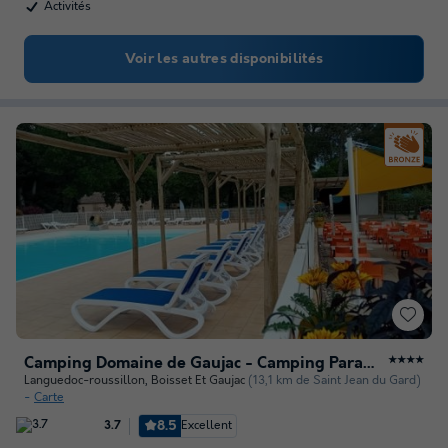
Activités
Voir les autres disponibilités
Camping Domaine de Gaujac - Camping Paradis
★★★★
Languedoc-roussillon
,
Boisset Et Gaujac
(13,1 km de Saint Jean du Gard)
Carte
8.5
Excellent
3.7