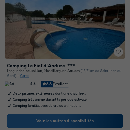
Camping Le Fief d'Anduze
★★★
Languedoc-roussillon
,
Massillargues Attuech
(13,7 km de Saint Jean du
Gard)
Carte
8.8
Excellent
4.6
Deux piscines extérieures dont une chauffée…
Camping très animé durant la période estivale
Camping familial avec de vraies animations
Voir les autres disponibilités