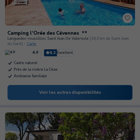
Camping l'Orée des Cévennes
★★
Languedoc-roussillon
,
Saint Jean De Valeriscle
(24,3 km de Saint Jean
du Gard)
Carte
8.3
Excellent
4.9
Cadre naturel
Près de la rivière La Cèze
Ambiance familiale
Voir les autres disponibilités