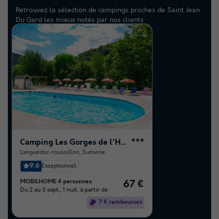
Retrouvez la sélection de campings proches de Saint Jean
Du Gard les mieux notés par nos clients
Camping Les Gorges de l'Herault
★★★
Languedoc-roussillon
,
Sumene
9.6
Exceptionnel
MOBILHOME 4 personnes
67 €
Du 2 au 3 sept., 1 nuit, à partir de
7 € remboursés