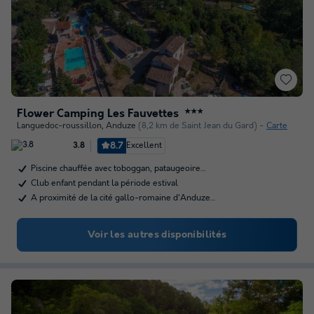
Flower Camping Les Fauvettes
★★★
Languedoc-roussillon
,
Anduze
(8,2 km de Saint Jean du Gard)
Carte
8.7
Excellent
3.8
Piscine chauffée avec toboggan, pataugeoire…
Club enfant pendant la période estival
A proximité de la cité gallo-romaine d'Anduze…
Voir les autres disponibilités