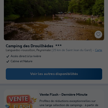
Camping des Drouilhèdes
★★★
Languedoc-roussillon
,
Peyremale
(25 km de Saint Jean du Gard)
Carte
Accès direct à la rivière
Calme et Nature
Voir les autres disponibilités
Vente Flash - Dernière Minute
Profitez de réductions exceptionnelles sur
une large sélection de campings : à partir de