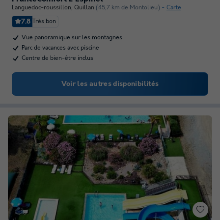
Languedoc-roussillon
,
Quillan
(45,7 km de Montolieu)
Carte
7.8
Très bon
Vue panoramique sur les montagnes
Parc de vacances avec piscine
Centre de bien-être inclus
Voir les autres disponibilités