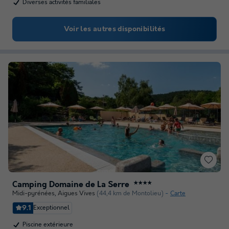
Diverses activités familiales
Voir les autres disponibilités
Camping Domaine de La Serre
★★★★
Midi-pyrénées
,
Aigues Vives
(44,4 km de Montolieu)
Carte
9.1
Exceptionnel
Piscine extérieure