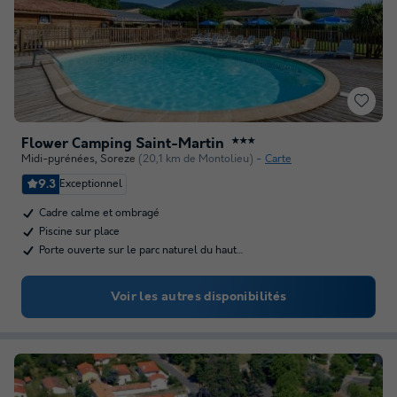
Flower Camping Saint-Martin
★★★
Midi-pyrénées
,
Soreze
(20,1 km de Montolieu)
Carte
9.3
Exceptionnel
Cadre calme et ombragé
Piscine sur place
Porte ouverte sur le parc naturel du haut…
Voir les autres disponibilités