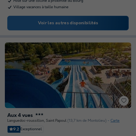
Posé sur une colline à proximité du Bourg
Village vacances à taille humaine
Voir les autres disponibilités
Aux 4 vues
★★★
Languedoc-roussillon
,
Saint Papoul
(13,7 km de Montolieu)
Carte
9.2
Exceptionnel