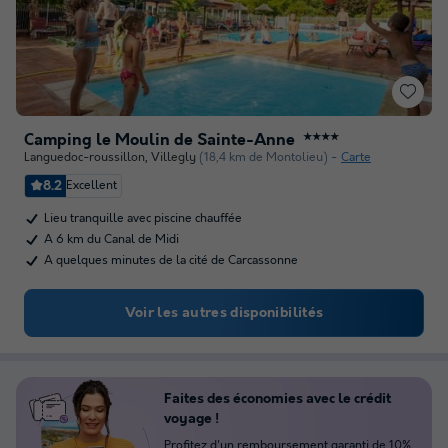
Camping le Moulin de Sainte-Anne
★★★★
Languedoc-roussillon
,
Villegly
(18,4 km de Montolieu)
Carte
8.2
Excellent
Lieu tranquille avec piscine chauffée
A 6 km du Canal de Midi
A quelques minutes de la cité de Carcassonne
Voir les autres disponibilités
Faites des économies avec le crédit
voyage !
Profitez d'un remboursement garanti de 10%