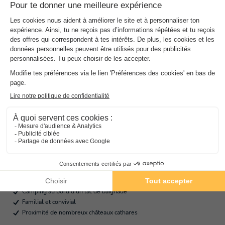
Camping Du Lac Fontclaire
★★★
Languedoc-roussillon
,
Puivert
(45,8 km de Montolieu)
Carte
10.0
Sublime
Camping au bord d'un lac de baignade
Familial et convivial
Proximité de nombreux châteaux cathares