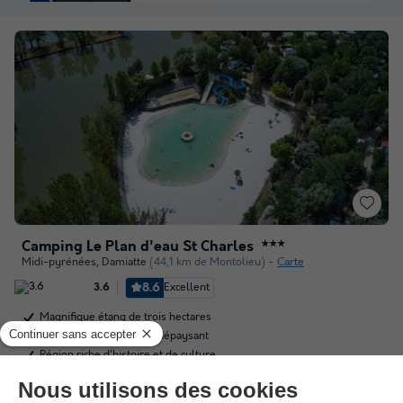
Camping Le Plan d'eau St Charles
★★★
Midi-pyrénées
,
Damiatte
(44,1 km de Montolieu)
Carte
8.6
Excellent
3.6
Magnifique étang de trois hectares
Dans un cadre calme et dépaysant
Région riche d'histoire et de culture
Voir les autres disponibilités