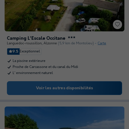
Camping L'Escale Occitane
★★★
Languedoc-roussillon
,
Alzonne
(5,9 km de Montolieu)
Carte
9.5
Exceptionnel
La piscine extérieure
Proche de Carcassone et du canal du Midi
L' environnement naturel
Voir les autres disponibilités