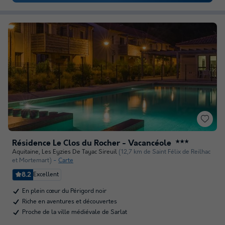
Résidence Le Clos du Rocher - Vacancéole
★★★
Aquitaine
,
Les Eyzies De Tayac Sireuil
(12,7 km de Saint Félix de Reilhac
et Mortemart)
Carte
8.2
Excellent
En plein cœur du Périgord noir
Riche en aventures et découvertes
Proche de la ville médiévale de Sarlat