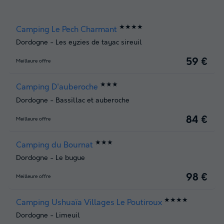
★★★★
Camping Le Pech Charmant
Dordogne
-
Les eyzies de tayac sireuil
59 €
Meilleure offre
★★★
Camping D'auberoche
Dordogne
-
Bassillac et auberoche
84 €
Meilleure offre
★★★
Camping du Bournat
Dordogne
-
Le bugue
98 €
Meilleure offre
★★★★
Camping Ushuaïa Villages Le Poutiroux
Dordogne
-
Limeuil