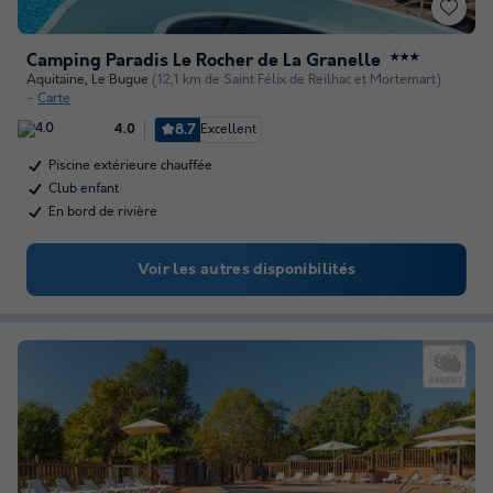
Camping Paradis Le Rocher de La Granelle
★★★
Aquitaine
,
Le Bugue
(12,1 km de Saint Félix de Reilhac et Mortemart)
Carte
8.7
Excellent
4.0
Piscine extérieure chauffée
Club enfant
En bord de rivière
Voir les autres disponibilités