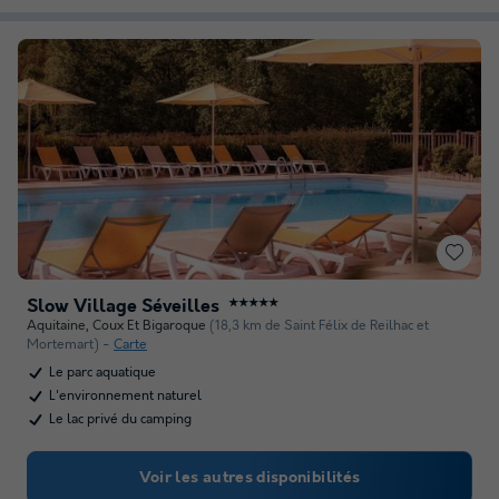
Slow Village Séveilles
★★★★★
Aquitaine
,
Coux Et Bigaroque
(18,3 km de Saint Félix de Reilhac et
Mortemart)
Carte
Le parc aquatique
L'environnement naturel
Le lac privé du camping
Voir les autres disponibilités