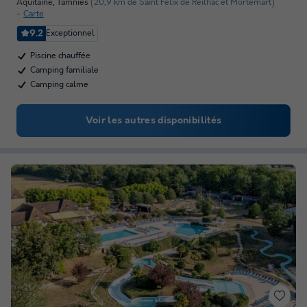
Aquitaine
,
Tamnies
(20,9 km de Saint Félix de Reilhac et Mortemart)
Carte
9.2
Exceptionnel
Piscine chauffée
Camping familiale
Camping calme
Voir les autres disponibilités