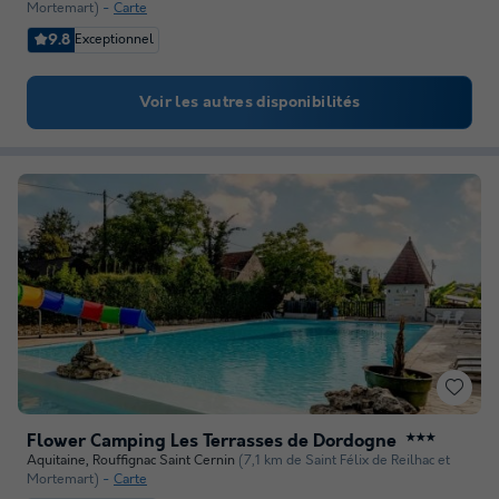
Mortemart)
Carte
9.8
Exceptionnel
Voir les autres disponibilités
Flower Camping Les Terrasses de Dordogne
★★★
Aquitaine
,
Rouffignac Saint Cernin
(7,1 km de Saint Félix de Reilhac et
Mortemart)
Carte