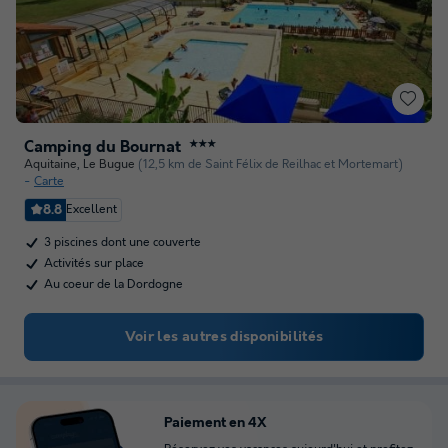
Camping du Bournat
★★★
Aquitaine
,
Le Bugue
(12,5 km de Saint Félix de Reilhac et Mortemart)
Carte
8.8
Excellent
3 piscines dont une couverte
Activités sur place
Au coeur de la Dordogne
Voir les autres disponibilités
Paiement en 4X