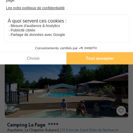
Confort et convivialité
Soirée à thème
Bordé par l'Auvézère
Voir les autres disponibilités
Camping La Fage
★★★★
Aquitaine
,
La Chapelle Aubareil
(21,8 km de Saint Félix de Reilhac et