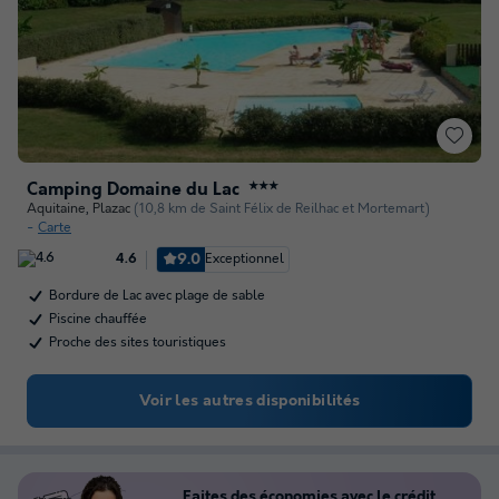
Camping Domaine du Lac
★★★
Aquitaine
,
Plazac
(10,8 km de Saint Félix de Reilhac et Mortemart)
Carte
9.0
Exceptionnel
4.6
Bordure de Lac avec plage de sable
Piscine chauffée
Proche des sites touristiques
Voir les autres disponibilités
Faites des économies avec le crédit