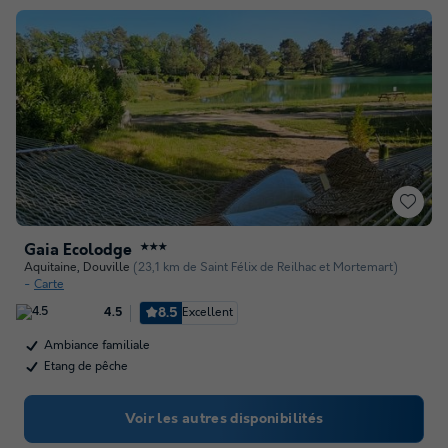
Gaia Ecolodge
★★★
Aquitaine
,
Douville
(23,1 km de Saint Félix de Reilhac et Mortemart)
Carte
8.5
Excellent
4.5
Ambiance familiale
Etang de pêche
Voir les autres disponibilités