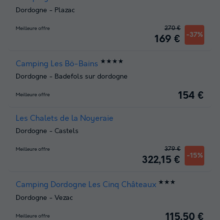
Dordogne
-
Plazac
270 €
Meilleure offre
-37%
169 €
★★★★
Camping Les Bö-Bains
Dordogne
-
Badefols sur dordogne
154 €
Meilleure offre
Les Chalets de la Noyeraie
Dordogne
-
Castels
379 €
Meilleure offre
-15%
322,15 €
★★★
Camping Dordogne Les Cinq Châteaux
Dordogne
-
Vezac
115,50 €
Meilleure offre