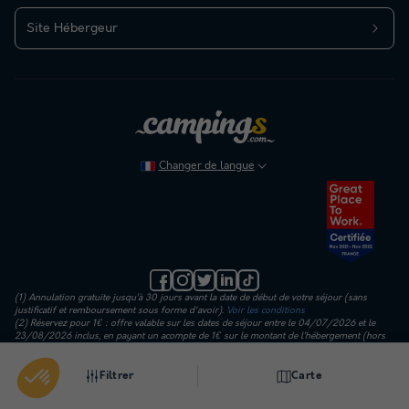
Site Hébergeur
Changer de langue
(1) Annulation gratuite jusqu’à 30 jours avant la date de début de votre séjour (sans
justificatif et remboursement sous forme d'avoir).
Voir les conditions
(2) Réservez pour 1€ : offre valable sur les dates de séjour entre le 04/07/2026 et le
23/08/2026 inclus, en payant un acompte de 1€ sur le montant de l’hébergement (hors
frais de dossier, d’assurance et de traitement) puis un règlement en 3 échéances. Important
: le paiement final de votre séjour est dû au plus tard 30 jours avant votre date d'arrivée.
Filtrer
Carte
Avec plus de 4000 établissement en France et en Europe, Campings.com vous ouvre les
portes des plus belles destinations. En mobil-home, tente lodge ou emplacement, partez