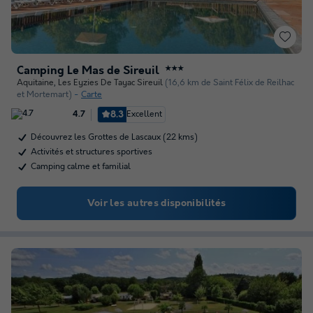
Camping Le Mas de Sireuil
★★★
Aquitaine
,
Les Eyzies De Tayac Sireuil
(16,6 km de Saint Félix de Reilhac
et Mortemart)
Carte
8.3
Excellent
4.7
Découvrez les Grottes de Lascaux (22 kms)
Activités et structures sportives
Camping calme et familial
Voir les autres disponibilités