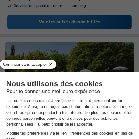
Services de qualité et confort : Le camping…
Voir les autres disponibilités
Camping D'auberoche
★★★
Aquitaine
,
Bassillac Et Auberoche
(20,9 km de Saint Félix de Reilhac et
Mortemart)
Carte
9.5
Exceptionnel
4.6