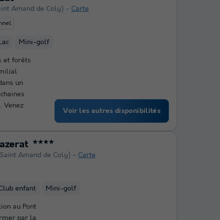
aint Amand de Coly)
Carte
nnel
Lac
Mini-golf
 et forêts
milial
dans un
ochaines
. Venez
Voir les autres disponibilités
azerat
★★★★
 Saint Amand de Coly)
Carte
Club enfant
Mini-golf
tion au Pont
rmer par la