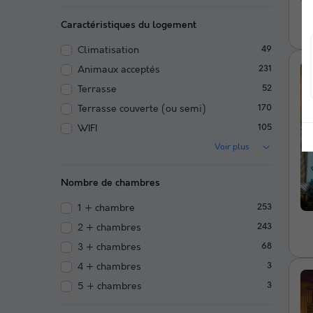
Caractéristiques du logement
Climatisation
49
Animaux acceptés
231
Terrasse
52
Terrasse couverte (ou semi)
170
WIFI
105
Voir plus
Nombre de chambres
1 + chambre
253
2 + chambres
243
3 + chambres
68
4 + chambres
3
5 + chambres
3