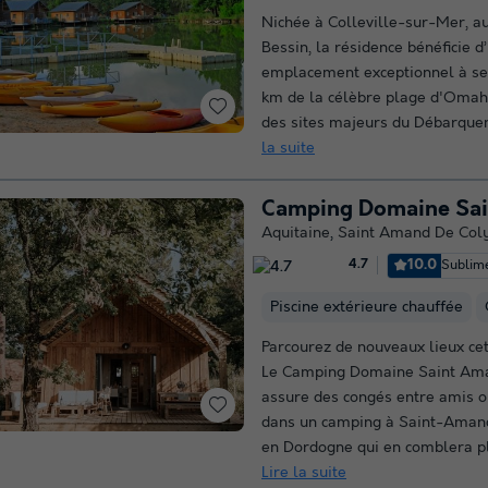
Nichée à Colleville-sur-Mer, a
Bessin, la résidence bénéficie d
emplacement exceptionnel à s
km de la célèbre plage d'Omah
des sites majeurs du Débarquem
la suite
Camping Domaine Sa
Aquitaine
,
Saint Amand De Col
10.0
Sublim
4.7
Piscine extérieure chauffée
Parcourez de nouveaux lieux cet
Le Camping Domaine Saint Am
assure des congés entre amis o
dans un camping à Saint-Aman
en Dordogne qui en comblera plu
Lire la suite