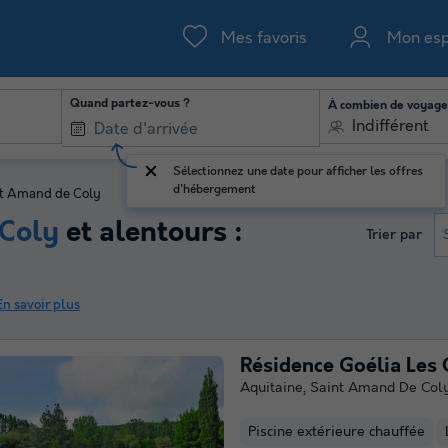
Mes favoris
Mon es
Quand partez-vous ?
À combien de voyage
Indifférent
Sélectionnez une date pour afficher les offres
d'hébergement
t Amand de Coly
Coly
et alentours :
Trier par
En savoir plus
Résidence Goélia Les 
Aquitaine
,
Saint Amand De Col
Piscine extérieure chauffée