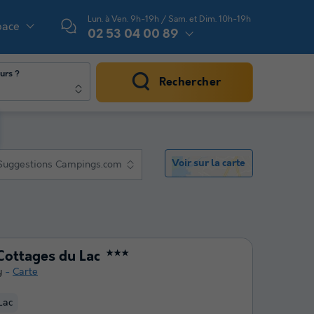
Lun. à Ven. 9h-19h / Sam. et Dim. 10h-19h
pace
02 53 04 00 89
urs ?
Rechercher
Voir sur la carte
Suggestions Campings.com
Cottages du Lac
★★★
y
Carte
Lac