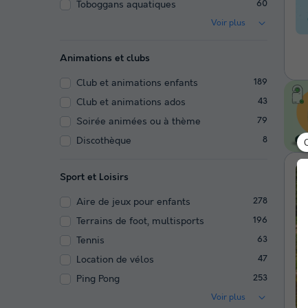
Toboggans aquatiques
60
Voir plus
Animations et clubs
Club et animations enfants
189
Club et animations ados
43
Soirée animées ou à thème
79
Discothèque
8
Sport et Loisirs
Aire de jeux pour enfants
278
Terrains de foot, multisports
196
Tennis
63
Location de vélos
47
Ping Pong
253
Voir plus