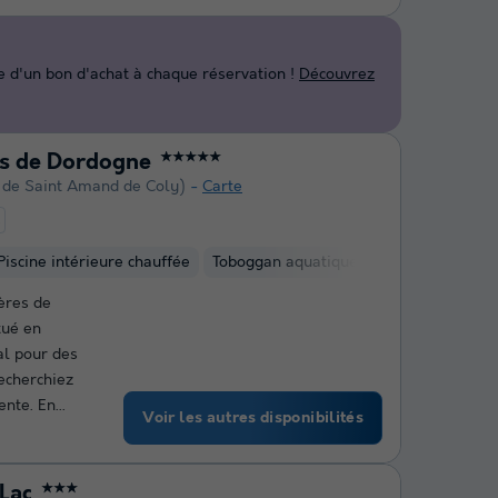
d'un bon d'achat à chaque réservation !
Découvrez
es de Dordogne
★★★★★
 de Saint Amand de Coly)
Carte
t
Piscine intérieure chauffée
Toboggan aquatique
Club enfant
A
ières de
tué en
al pour des
echerchiez
te. En...
Voir les autres disponibilités
Lac
★★★