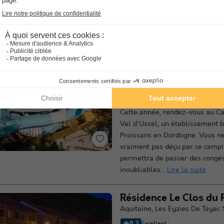
Aillac en Dordogne, vous aurez 
la suite
Camping Le Val d'Uss
Aquitaine
,
Proissans
(14,2 km d
7.9
Très bon
3.6
Wifi payant
Piscine intérieu
Cette année, rendez-vous au C
Val d'Ussel, un établissement 
Proissans en Dordogne. Vous n
vraiment pas déçu par ce campi
permettra de passer des congé
inoubliables...
Lire la suite
Résidence Le Clos du 
Aquitaine
,
Les Eyzies De Tayac 
8.2
Excellent