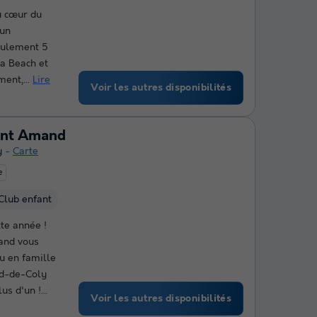
u cœur du
’un
eulement 5
a Beach et
ent,...
Lire
Voir les autres disponibilités
int Amand
y
Carte
e
Club enfant
te année !
and vous
u en famille
d-de-Coly
s d'un !...
Voir les autres disponibilités