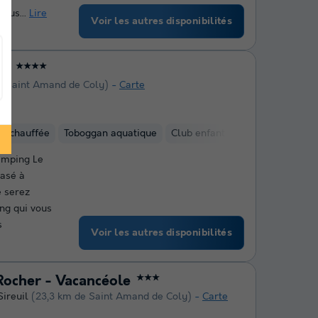
tous...
Lire
Voir les autres disponibilités
el
★★★★
e Saint Amand de Coly)
Carte
re chauffée
Toboggan aquatique
Club enfant
Aire de jeux aqu
amping Le
basé à
e serez
ng qui vous
s
Voir les autres disponibilités
Rocher - Vacancéole
★★★
Sireuil
(23,3 km de Saint Amand de Coly)
Carte