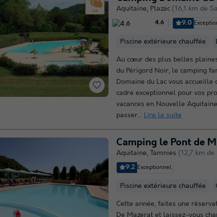
Aquitaine
,
Plazac
(16,1 km de S
9.0
Exceptio
4.6
Piscine extérieure chauffée
Au cœur des plus belles plaines
du Périgord Noir, le camping fa
Domaine du Lac vous accueille 
cadre exceptionnel pour vos pr
vacances en Nouvelle Aquitaine
passer...
Lire la suite
Camping le Pont de M
Aquitaine
,
Tamnies
(12,7 km de
9.2
Exceptionnel
Piscine extérieure chauffée
Cette année, faites une réserva
De Mazerat et laissez-vous cha