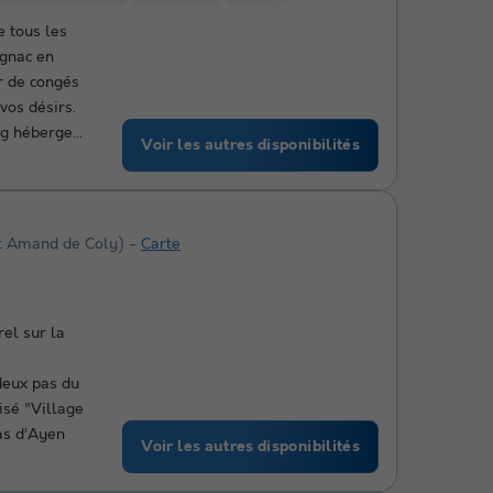
 tous les
ignac en
r de congés
vos désirs.
g héberge...
Voir les autres disponibilités
t Amand de Coly)
Carte
el sur la
deux pas du
isé "Village
Mas d’Ayen
Voir les autres disponibilités