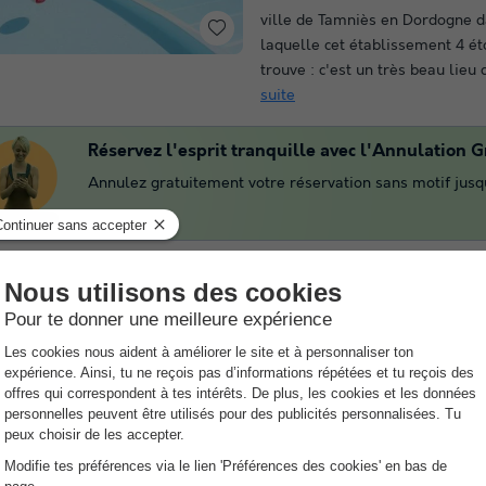
ville de Tamniès en Dordogne 
laquelle cet établissement 4 ét
trouve : c'est un très beau lieu 
suite
Réservez l'esprit tranquille avec l'Annulation Gr
Annulez gratuitement votre réservation sans motif jusqu
Camping Aqua Viva
★
Aquitaine
,
Carsac Aillac
(22,1 
8.2
Excellent
Wifi payant
Piscine extérie
Laissez-vous charmer par des 
simples cette année, avec le 
Viva, qui aura de quoi combler p
grands. Dans cet établissement