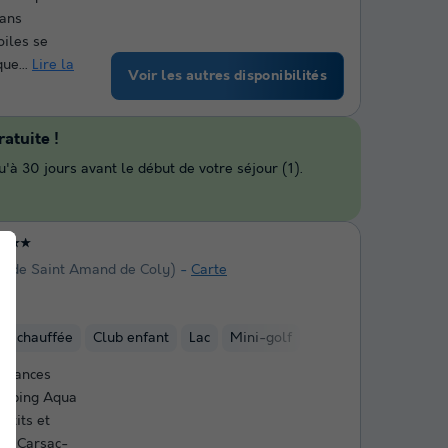
dans
oiles se
que...
Lire la
Voir les autres disponibilités
atuite !
'à 30 jours avant le début de votre séjour (1).
★★★
km de Saint Amand de Coly)
Carte
ure chauffée
Club enfant
Lac
Mini-golf
vacances
Camping Aqua
etits et
, à Carsac-