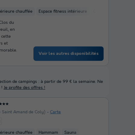
térieure chauffée
Espace fitness intérieure
Centre équestre
Clos du
euil, en
 cette
s et
morable.
Voir les autres disponibilités
lection de campings : à partir de 99 € la semaine. Ne
 !
Je profite des offres !
★★★
e Saint Amand de Coly)
Carte
t
térieure chauffée
Hammam
Sauna