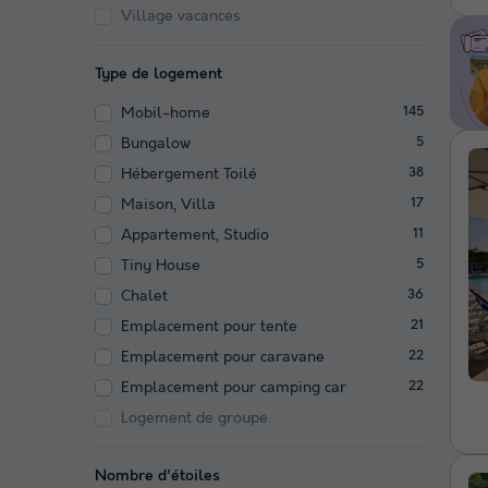
Village vacances
Type de logement
Mobil-home
145
Bungalow
5
Hébergement Toilé
38
Maison, Villa
17
Appartement, Studio
11
Tiny House
5
Chalet
36
Emplacement pour tente
21
Emplacement pour caravane
22
Emplacement pour camping car
22
Logement de groupe
Nombre d'étoiles