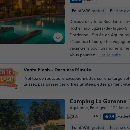
Point Wifi gratuit
Piscine ex
Découvrez vite la Résidence Le 
Rocher aux Eyzies-de-Tayac-Sir
Dordogne ! Située en Aquitaine,
résidence héberge les voyageur
vacanciers pour un moment mé
Vous pourrez...
Lire la suite
Vente Flash - Dernière Minute
Profitez de réductions exceptionnelles sur une large sé
laissez pas passer ces offres limitées, elles partent vite
Camping La Garenne
Aquitaine
,
Peyrignac
(12,1 km d
8.4
Excellen
3.6
Point Wifi gratuit
Piscine ex