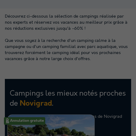
Découvrez ci-dessous la sélection de campings réalisée par
nos experts et réservez vos vacances au meilleur prix grâce à
nos réductions exclusives jusqu'à -60% !
Que vous soyez à la recherche d'un camping calme à la
campagne ou d'un camping familial avec parc aquatique, vous
trouverez forcément le camping idéal pour vos prochaines
vacances grâce à notre large choix d'offres.
Campings les mieux notés proches
de
.
Novigrad
Retrouvez la sélection de campings proches de Novigrad
Annulation gratuite
les mieux notés par nos clients