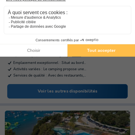
Camping Zelena Laguna
★★★★
Istrie
,
Funtana
(13,2 km de Novigrad)
Carte
Emplacement exceptionnel : Situé au bord…
Activités variées : Le camping propose une…
Services de qualité : Avec des restaurants,…
Voir les autres disponibilités