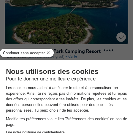
Camping Koversada Park Camping Resort
★★★★
Istrie
,
Vrsar
(20,3 km de Novigrad)
Carte
Cadre naturel préservé et plage privée :…
Activités variées pour tous les âges : Le…
Services complets et modernes : Koversada…
Voir les autres disponibilités