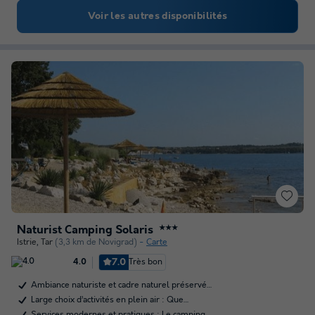
Voir les autres disponibilités
Naturist Camping Solaris
★★★
Istrie
,
Tar
(3,3 km de Novigrad)
Carte
7.0
Très bon
4.0
Ambiance naturiste et cadre naturel préservé…
Large choix d’activités en plein air : Que…
Services modernes et pratiques : Le camping…