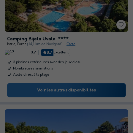
Camping Bijela Uvala
★★★★
Istrie
,
Porec
(14,1 km de Novigrad)
Carte
8.7
Excellent
3.7
3 piscines extérieures avec des jeux d'eau
Nombreuses animations
Accès direct à la plage
Voir les autres disponibilités