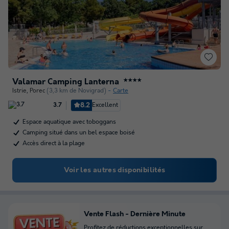
Valamar Camping Lanterna
★★★★
Istrie
,
Porec
(3,3 km de Novigrad)
Carte
8.2
Excellent
3.7
Espace aquatique avec toboggans
Camping situé dans un bel espace boisé
Accès direct à la plage
Voir les autres disponibilités
Vente Flash - Dernière Minute
Profitez de réductions exceptionnelles sur