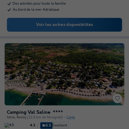
Des activités pour toute la famille
Au bord de la mer Adriatique
Voir les autres disponibilités
Camping Val Saline
★★★★
Istrie
,
Rovinj
(22,5 km de Novigrad)
Carte
8.5
Excellent
4.3