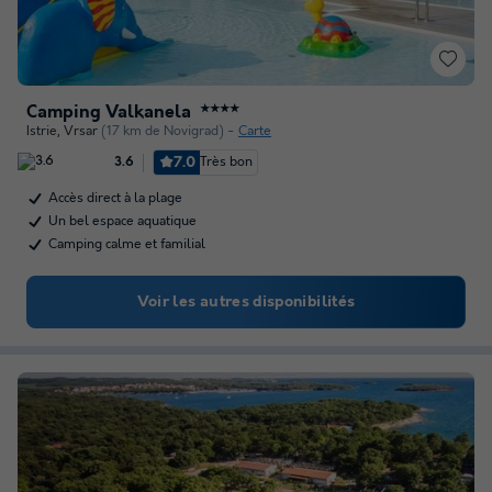
Camping Valkanela
★★★★
Istrie
,
Vrsar
(17 km de Novigrad)
Carte
7.0
Très bon
3.6
Accès direct à la plage
Un bel espace aquatique
Camping calme et familial
Voir les autres disponibilités