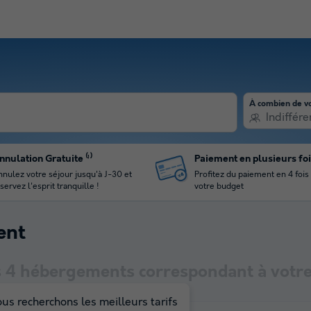
À combien de v
Indiffére
nnulation Gratuite ⁽¹⁾
Paiement en plusieurs fo
nulez votre séjour jusqu'à J-30 et
Profitez du paiement en 4 fois
servez l'esprit tranquille !
votre budget
ent
s
4
hébergements correspondant à votre
us recherchons les meilleurs tarifs