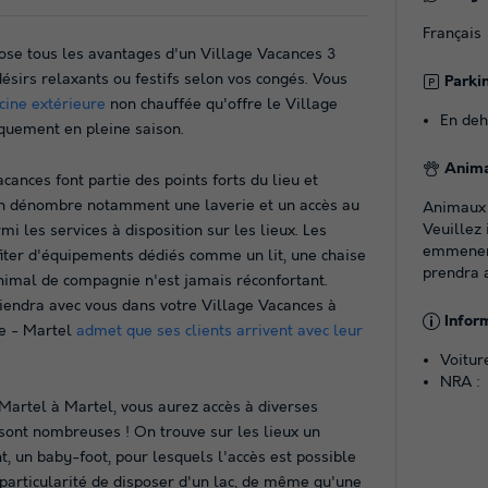
Français
ose tous les avantages d'un Village Vacances 3
ésirs relaxants ou festifs selon vos congés. Vous
Parki
cine extérieure
non chauffée qu'offre le Village
En deh
iquement en pleine saison.
Anim
nces font partie des points forts du lieu et
 on dénombre notamment une laverie et un accès au
Animaux
Veuillez 
i les services à disposition sur les lieux. Les
emmener 
ofiter d'équipements dédiés comme un lit, une chaise
prendra 
animal de compagnie n'est jamais réconfortant.
viendra avec vous dans votre Village Vacances à
Infor
ne - Martel
admet que ses clients arrivent avec leur
Voitur
NRA :
Martel à Martel, vous aurez accès à diverses
e sont nombreuses ! On trouve sur les lieux un
, un baby-foot, pour lesquels l'accès est possible
particularité de disposer d'un lac, de même qu'une