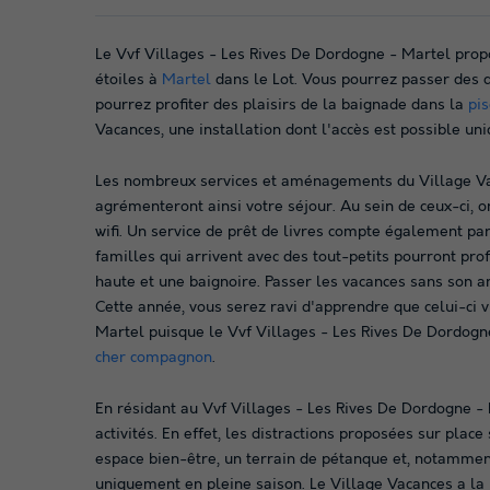
Le Vvf Villages - Les Rives De Dordogne - Martel prop
étoiles à
Martel
dans le Lot. Vous pourrez passer des d
pourrez profiter des plaisirs de la baignade dans la
pis
Vacances, une installation dont l'accès est possible un
Les nombreux services et aménagements du Village Vaca
agrémenteront ainsi votre séjour. Au sein de ceux-ci,
wifi. Un service de prêt de livres compte également parm
familles qui arrivent avec des tout-petits pourront pr
haute et une baignoire. Passer les vacances sans son 
Cette année, vous serez ravi d'apprendre que celui-ci 
Martel puisque le Vvf Villages - Les Rives De Dordog
cher compagnon
.
En résidant au Vvf Villages - Les Rives De Dordogne - 
activités. En effet, les distractions proposées sur plac
espace bien-être, un terrain de pétanque et, notamment
uniquement en pleine saison. Le Village Vacances a la 