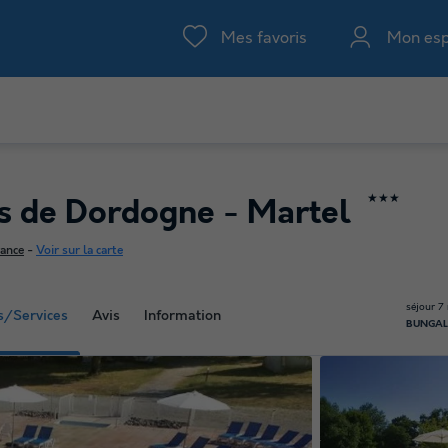
Mes favoris
Mon es
★★★
es de Dordogne - Martel
rance
-
Voir sur la carte
séjour 7 
és/Services
Avis
Information