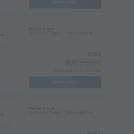
Voir les offres
Meilleur prix
Du 6 au 13 sept., 7 nuits, à partir de
res
gérateur
Salon de jardin
Chauffage
Micro-ondes
Télévision
574 €
58 € remboursés
Paiement en 4x possible
Voir les offres
Meilleur prix
Du 6 au 13 sept., 7 nuits, à partir de
res
gérateur
Salon de jardin
Chauffage
Micro-ondes
Télévision