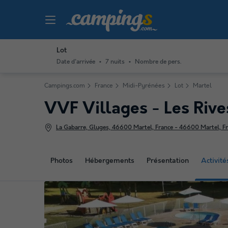
Lot
Date d'arrivée
7 nuits
Nombre de pers.
Campings.com
France
Midi-Pyrénées
Lot
Martel
VVF Villages - Les Riv
La Gabarre, Gluges, 46600 Martel, France - 46600 Martel, F
Photos
Hébergements
Présentation
Activit