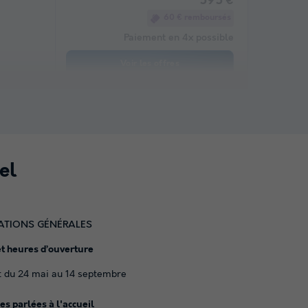
595 €
60 € remboursés
Paiement en 4x possible
Voir les offres
el
ATIONS GÉNÉRALES
et heures d’ouverture
 du 24 mai au 14 septembre
s parlées à l'accueil