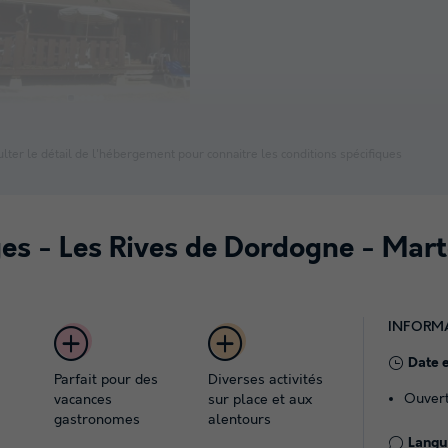
lter le détail de l'hébergement pour connaitre les conditions spécifiques
es - Les Rives de Dordogne - Mart
INFORM
Date 
Parfait pour des
Diverses activités
Ouvert
vacances
sur place et aux
gastronomes
alentours
Langue