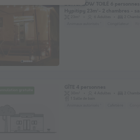
BUNGALOW TOILÉ 6 personnes
Hypitipy 23m²- 2 chambres - s
sanitaires
23m²
6 Adultes
2 Chamb
Animaux autorisés *
Congélateur
Ré
GÎTE 4 personnes
nnulation gratuite
30m²
4 Adultes
2 Chamb
1 Salle de bain
Animaux autorisés *
Cafetière
Congé