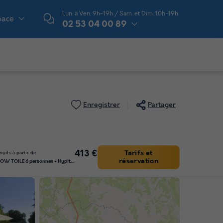
Lun. à Ven. 9h-19h / Sam. et Dim. 10h-19h
pace
02 53 04 00 89
Enregistrer
Partager
413 €
Tarifs et
nuits à partir de
réservation
BUNGALOW TOILÉ 6 personnes - Hypitipy 23m²- 2 chambres - sans sanitaires