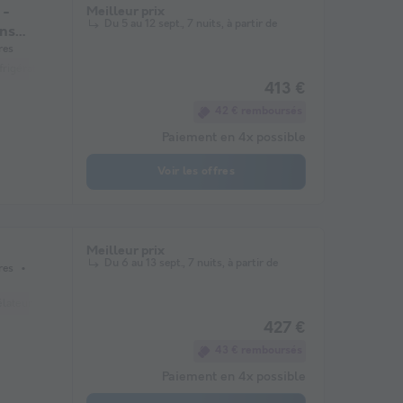
 -
Meilleur prix
Du 5 au 12 sept., 7 nuits, à partir de
ans
res
frigérateur
Micro-ondes
413 €
42 € remboursés
Paiement en 4x possible
Voir les offres
Meilleur prix
Du 6 au 13 sept., 7 nuits, à partir de
res
lateur
Réfrigérateur
Salon de jardin
Chauffage
Micro-ondes
Télév
427 €
43 € remboursés
Paiement en 4x possible