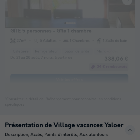
GÎTE 5 personnes - Gîte 1 chambre
27m²
5 Adultes
1 Chambres
1 Salle de bain
Cafetière
Réfrigérateur
Salon de jardin
Micro-ondes
Du 21 au 28 août, 7 nuits, à partir de
338,06 €
34 € remboursés
Voir les offres
*Consulter le détail de l'hébergement pour connaitre les conditions
spécifiques
Présentation de Village vacances Yaloer
Description, Accès, Points d’intérêts, Aux alentours