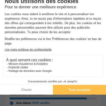
Note globale
8.5
/10
Basée sur
31 avis
Les commentaires sont rédigés par nos clients après
leur séjour à l'établissement :
Village vacances Yaloer
Résumé des avis
Situation et alentours
9
Services et équipes
9.6
Propreté de l'hébergement
7.8
Confort de l'hébergement
7.7
Qualité de l'animation
8.9
Avis clients
100% vérifiés