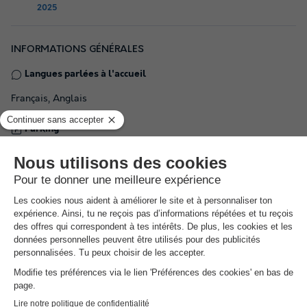
2025
INFORMATIONS GÉNÉRALES
Langues parlées à l'accueil
Français, Anglais
Parking
Sur place
Informations pratiques
Établissement adapté pour personne à mobilité réduite
Voiture conseillée
Nombre d'hébergement dans le camping :
5 hébergements
NRA :
Espace
aquatique