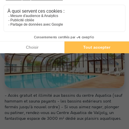
Type de piscine, horaires d'ouverture
(les montants indiqués sont susceptibles d'évoluer au cours de la saison et sont à titre
indicatif, ils seront à régler sur place)
- Accès gratuit et illimité aux bassins du centre Aquatica (sauf
hammam et sauna payants - les bassins extérieurs sont
fermés jusqu'à nouvel ordre) - Si vous aimez nager, plonger
ou patiner, rendez-vous au Centre Aquatica de Valjoly, un
fantastique espace de 3000 m² dédié aux plaisirs aquatiques.