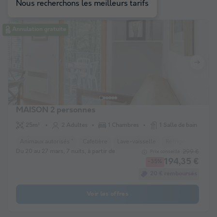
Nous recherchons les meilleurs tarifs
Annulation gratuite
MAISON 2 personnes
25m²
2 Adultes
1 Chambres
1 Salle de bain
Animaux autorisés *
Cafetière
Lave-vaisselle
Réfrigérateur
Sa
Du 20 au 27 mars, 7 nuits, à partir de
299 €
Prix conseillé :
194,35 €
-35%
20 € remboursés
Voir les offres