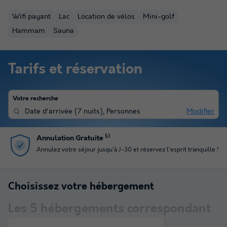
Wifi payant
Lac
Location de vélos
Mini-golf
Hammam
Sauna
Tarifs et réservation
Votre recherche
Date d'arrivée
(
7 nuits
),
Personnes
Modifier
Paiement en plusieurs fois
Profitez du paiement en 4 fois pour gérer votre budget
Choisissez votre hébergement
Les
5
hébergements correspondant
à votre sélection