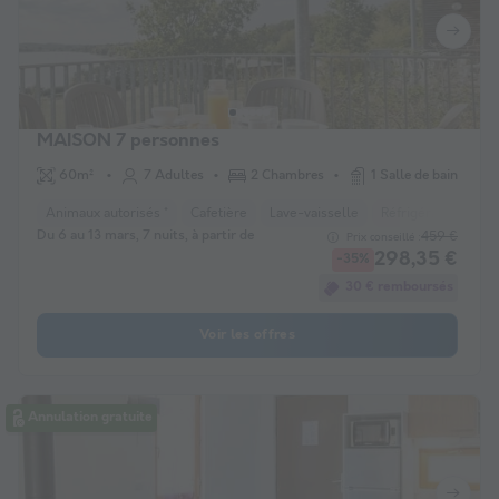
MAISON 7 personnes
60m²
7 Adultes
2 Chambres
1 Salle de bain
Animaux autorisés *
Cafetière
Lave-vaisselle
Réfrigérateur
Sa
Du 6 au 13 mars, 7 nuits, à partir de
459 €
Prix conseillé :
298,35 €
-35%
30 € remboursés
Voir les offres
Annulation gratuite