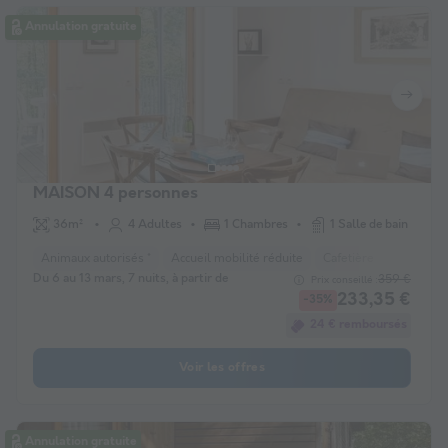
Annulation gratuite
MAISON 4 personnes
36m²
4 Adultes
1 Chambres
1 Salle de bain
Animaux autorisés *
Accueil mobilité réduite
Cafetière
Lave-vais
Du 6 au 13 mars, 7 nuits, à partir de
359 €
Prix conseillé :
233,35 €
-35%
24 € remboursés
Voir les offres
Annulation gratuite