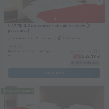
CHAMBRE 2 personnes - Chambre double (2
personnes)
2 Adultes
2 Chambres
1 Salle de bain
Accès wifi
Du 24 avr. au 1 mai, 7 nuits, à partir
650 €
Prix conseillé :
de
552,49 €
-15%
56 € remboursés
Voir les offres
Annulation gratuite