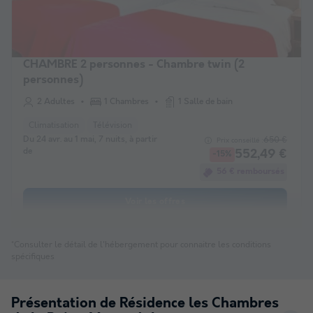
CHAMBRE 2 personnes - Chambre twin (2
personnes)
2 Adultes
1 Chambres
1 Salle de bain
Climatisation
Télévision
Du 24 avr. au 1 mai, 7 nuits, à partir
650 €
Prix conseillé :
de
552,49 €
-15%
56 € remboursés
Voir les offres
*Consulter le détail de l'hébergement pour connaitre les conditions
spécifiques
Présentation de Résidence les Chambres