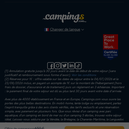
Changer de langue
(1) Annulation gratuite jusqu’à 30 jours avant la date de début de votre séjour (sans
justificatif et remboursement sous forme d'avoir).
Voir les conditions
(2) Réservez pour 1€ : offre valable sur les dates de séjour entre le 04/07/2026 et le
23/08/2026 inclus, en payant un acompte de 1€ sur le montant de l’hébergement (hors
frais de dossier, d’assurance et de traitement) puis un règlement en 3 échéances. Important
: le paiement final de votre séjour est dû au plus tard 30 jours avant votre date d'arrivée.
Avec plus de 4000 établissement en France et en Europe, Campings.com vous ouvre les
portes des plus belles destinations. En mobil-home, tente lodge ou emplacement, partez
l’esprit tranquille grâce à des avis clients vérifiés, des tarifs exclusifs et une réservation
simple, avec paiement en plusieurs fois. Que vous rêviez d’un camping avec parc
aquatique, d’un camping en bord de mer ou d’un camping 5 étoiles, trouvez votre séjour
idéal. Laissez-vous séduire par la Vendée, la Bretagne, la Charente-Maritime, le Languedoc
Roussillon, l’Espagne ou la Corse… et vivez des vacances qui vous ressemblent.
650 €
Prix de comparaison