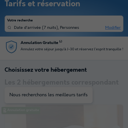
Tarifs et réservation
Votre recherche
Date d'arrivée
(
7 nuits
),
Personnes
Modifier
Annulation Gratuite ⁽¹⁾
Annulez votre séjour jusqu'à J-30 et réservez l'esprit tranquille !
Choisissez votre hébergement
Les
2
hébergements correspondant
à votre sélection
Nous recherchons les meilleurs tarifs
Annulation gratuite