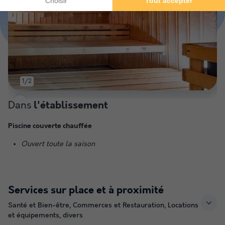
1/2
Dans
l'établissement
Piscine couverte chauffée
Ouvert toute la saison
Services sur place et à proximité
Santé et Bien-être, Commerces et Restauration, Locations
et équipements, divers