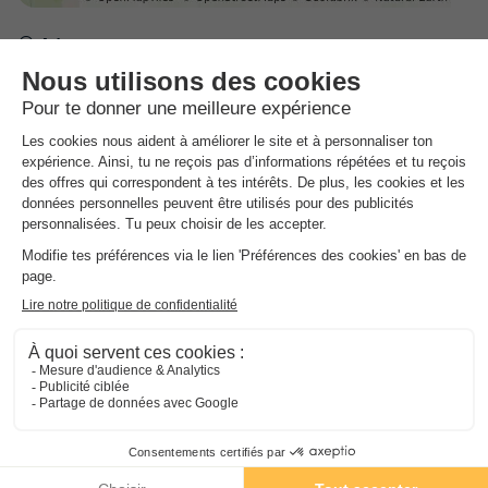
Adresse
2 D797 Lieu-dit, 35610 Roz-sur-Couesnon - 35610 Roz sur
Couesnon, France
INFORMATIONS GÉNÉRALES
Informations pratiques
NRA :
Espace
aquatique
Type de piscine, horaires d'ouverture
(les montants indiqués sont susceptibles d'évoluer au cours de la saison et sont à titre
indicatif, ils seront à régler sur place)