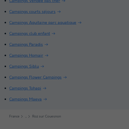
Campings Vendée pas cher
Campings courts séjours
Campings Aquitaine parc aquatique
Campings club enfant
Campings Paradis
Campings Homair
Campings Siblu
Campings Flower Campings
Campings Tohapi
Campings Maeva
France
Roz sur Couesnon