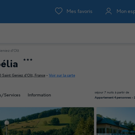
Mes favoris
Mon es
Geniez d'Olt
★★★
oélia
0 Saint Geniez d'Olt, France
-
Voir sur la carte
séjour 7 nuits à partir de
és/Services
Information