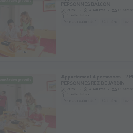
nnulation gratuite
PERSONNES BALCON
30m²
4 Adultes
1 Chamb
1 Salle de bain
Animaux autorisés *
Cafetière
Lave-
Appartement 4 personnes - 2 P
nnulation gratuite
PERSONNES REZ DE JARDIN
30m²
4 Adultes
1 Chamb
1 Salle de bain
Animaux autorisés *
Cafetière
Lave-