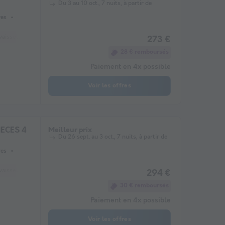
Du 3 au 10 oct., 7 nuits, à partir de
res
vaisselle
Réfrigérateur
Salon de jardin
Micro-ondes
Télévision
273 €
28 € remboursés
Paiement en 4x possible
Voir les offres
IECES 4
Meilleur prix
Du 26 sept. au 3 oct., 7 nuits, à partir de
res
vaisselle
Réfrigérateur
Salon de jardin
Micro-ondes
Télévision
294 €
30 € remboursés
Paiement en 4x possible
Voir les offres