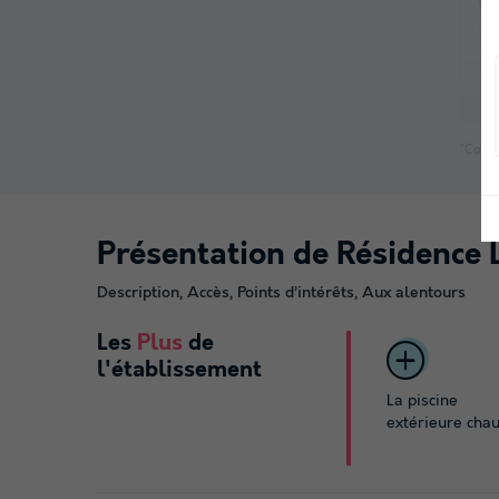
*Consu
Présentation de Résidence 
Description, Accès, Points d’intérêts, Aux alentours
Les
Plus
de
l'établissement
La piscine
extérieure cha