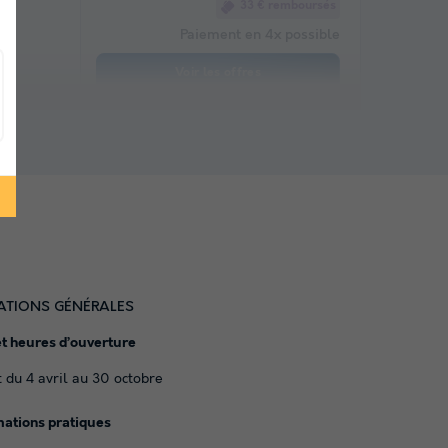
33 € remboursés
Paiement en 4x possible
Voir les offres
ATIONS GÉNÉRALES
et heures d’ouverture
 du 4 avril au 30 octobre
mations pratiques