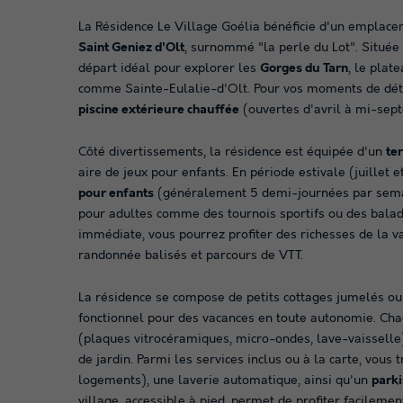
La Résidence Le Village Goélia bénéficie d'un emplacem
Saint Geniez d'Olt
, surnommé "la perle du Lot". Située s
départ idéal pour explorer les
Gorges du Tarn
, le plat
comme Sainte-Eulalie-d'Olt. Pour vos moments de déte
piscine extérieure chauffée
(ouvertes d'avril à mi-sep
Côté divertissements, la résidence est équipée d'un
te
aire de jeux pour enfants. En période estivale (juillet
pour enfants
(généralement 5 demi-journées par semain
pour adultes comme des tournois sportifs ou des bala
immédiate, vous pourrez profiter des richesses de la v
randonnée balisés et parcours de VTT.
La résidence se compose de petits cottages jumelés ou 
fonctionnel pour des vacances en toute autonomie. C
(plaques vitrocéramiques, micro-ondes, lave-vaisselle)
de jardin. Parmi les services inclus ou à la carte, vous
logements), une laverie automatique, ainsi qu'un
parki
village, accessible à pied, permet de profiter facilem