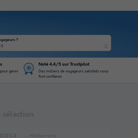
oyageurs ?
nt
is
Noté 4,4/5 sur Trustpilot
 pour gérer
Des milliers de voyageurs satisfaits nous
font confiance
 sélection
IECES 4
Meilleur prix