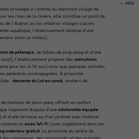
NRA :
ent privilégié à l'entrée du charmant village de
ur les rives de la rivière, elle constitue un point de
eau de l'Aubrac ou les célèbres villages classés
nte aquatique, l'établissement dispose d'une
tembre selon la météo),
rrain de pétanque
, de tables de ping-pong et d'une
 et août), l'établissement propose des
animations
e pour les 6-10 ans) ainsi que quelques activités
des pédestres accompagnées. À proximité
allée :
descente du Lot en canoë
, sentiers de
de maisons de plain-pied, offrant un confort
haque logement dispose d'une
kitchenette équipée
 et d'une terrasse ou d'un jardinet avec mobilier
 trouverez un
accès Wi-Fi
(avec supplément dans les
ng extérieur gratuit
. La proximité du centre du
ent des commerces, des restaurants et des marchés