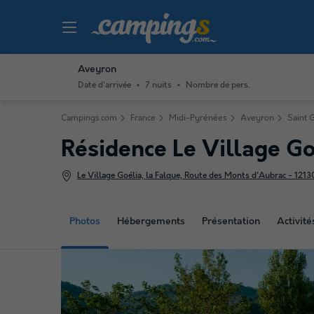
Aveyron
Date d'arrivée
7 nuits
Nombre de pers.
Campings.com
France
Midi-Pyrénées
Aveyron
Saint 
Résidence Le Village G
Le Village Goélia, la Falque, Route des Monts d'Aubrac - 1213
Photos
Hébergements
Présentation
Activit