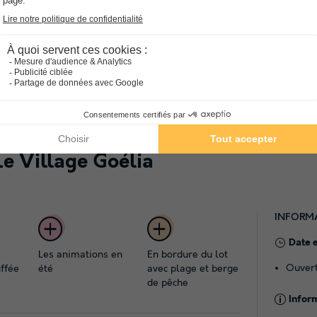
lter le détail de l'hébergement pour connaitre les conditions spécifiques
Le Village Goélia
INFORM
Date 
Les animations en
En bordure du lot
Ouvert
uffée
été
avec plage et berge
de pêche
Infor