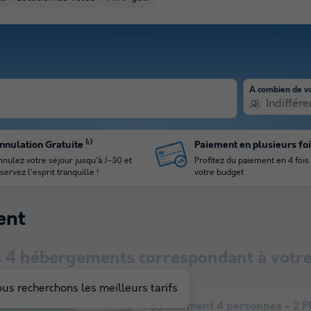
À combien de v
Indiffére
nnulation Gratuite ⁽¹⁾
Paiement en plusieurs fo
nulez votre séjour jusqu'à J-30 et
Profitez du paiement en 4 fois
servez l'esprit tranquille !
votre budget
ent
s
4
hébergements correspondant à votre
us recherchons les meilleurs tarifs
Appartement 4 personnes - 2 P