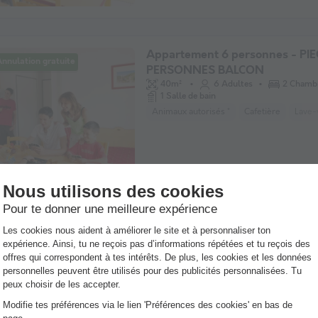
Appartement 6 personnes - PIE
nnulation gratuite
PERSONNES BALCON
40m²
6 Adultes
2 Chamb
1 Salle de bain
Animaux autorisés *
Cafetière
Lave-
Appartement 6 personnes - 3 P
nnulation gratuite
PERSONNES REZ DE JARDIN
40m²
6 Adultes
2 Chamb
1 Salle de bain
Animaux autorisés *
Barbecue
Cafet