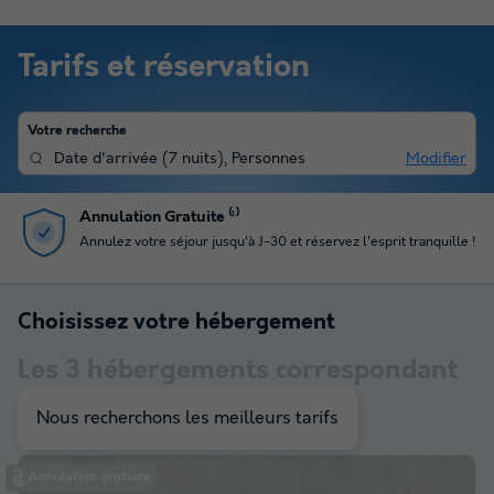
Tarifs et réservation
Votre recherche
Date d'arrivée
(
7 nuits
),
Personnes
Modifier
ratuite ⁽¹⁾
Paiement en
séjour jusqu'à J-30 et réservez l'esprit tranquille !
Profitez du p
Choisissez votre hébergement
Les
3
hébergements correspondant
à votre sélection
Nous recherchons les meilleurs tarifs
Annulation gratuite