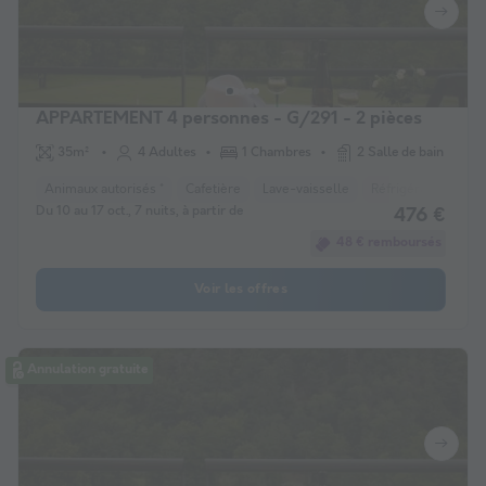
APPARTEMENT 4 personnes - G/291 - 2 pièces
35m²
4 Adultes
1 Chambres
2 Salle de bain
Animaux autorisés *
Cafetière
Lave-vaisselle
Réfrigérateur
M
Du 10 au 17 oct., 7 nuits, à partir de
476 €
48 € remboursés
Voir les offres
Annulation gratuite