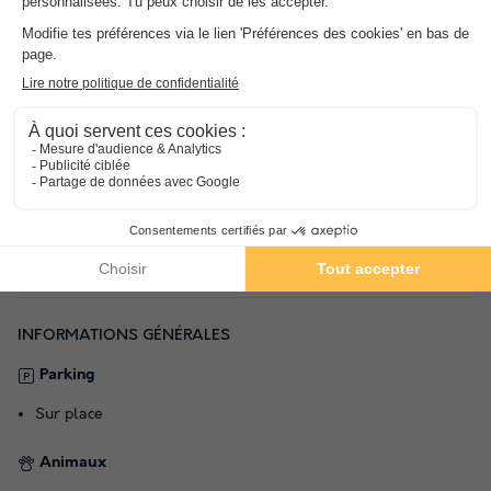
Adresse
6 All. du Golf, 68410 Ammerschwihr - 68770 Ammerschwihr,
France
INFORMATIONS GÉNÉRALES
Parking
Sur place
Animaux