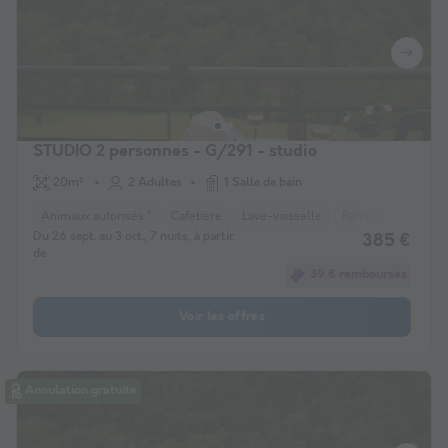
STUDIO 2 personnes - G/291 - studio
20m²
2 Adultes
1 Salle de bain
Animaux autorisés *
Cafetière
Lave-vaisselle
Réfrigérateur
M
Du 26 sept. au 3 oct., 7 nuits, à partir
385 €
de
39 € remboursés
Voir les offres
Annulation gratuite