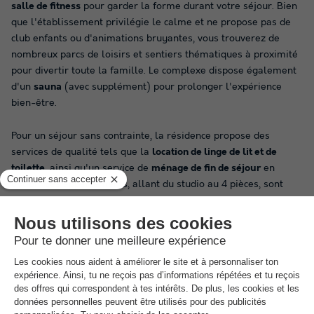
salle de fitness
pour garder la forme durant votre séjour. Bien
que l'établissement privilégie le calme et ne propose pas de
club enfants ou d'animations bruyantes, vous trouverez de
nombreux parcs de loisirs et sentiers thématiques à proximité
pour divertir toute la famille. Le complexe dispose également
d'un
sauna
(avec supplément) pour prolonger l'expérience
bien-être.
Pour un séjour sans contrainte, la résidence propose des
services de qualité tels que la
location de linge de lit et de
toilette
, ainsi qu'un service de
ménage de fin de séjour
en
option. Les appartements, allant du studio au 4 pièces, sont
tous dotés d'un
balcon ou d'une loggia
offrant une vue dégagée
sur le green ou la forêt. Un
parking extérieur gratuit
est à
votre disposition, et la
connexion Wi-Fi
est accessible pour
rester connecté au cœur de cette nature préservée.