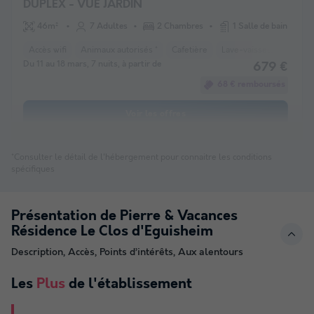
DUPLEX - VUE JARDIN
46m²
7 Adultes
2 Chambres
1 Salle de bain
Accès wifi
Animaux autorisés *
Cafetière
Lave-vaisselle
Télév
Du 11 au 18 mars, 7 nuits, à partir de
679 €
68 € remboursés
Voir les offres
*Consulter le détail de l'hébergement pour connaitre les conditions
spécifiques
Présentation de Pierre & Vacances
Résidence Le Clos d'Eguisheim
Description, Accès, Points d’intérêts, Aux alentours
Les
Plus
de l'établissement