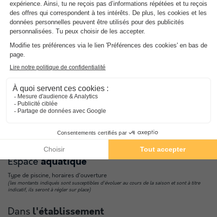
Animaux
Animaux acceptés.
Le nombre maximum d'animaux autorisés est indiqué dans les
détails de l'hébergement concerné.
Informations pratiques
Voiture conseillée
Chargeur de voiture électrique
Réception
Nombre d'emplacement dans le camping :
96
emplacements
NRA :
Espace
aquatique
Type de piscine, horaires d'ouverture
(les montants indiqués sont susceptibles d'évoluer au cours de la saison et sont à titre
indicatif, ils seront à régler sur place)
Dans
l'établissement