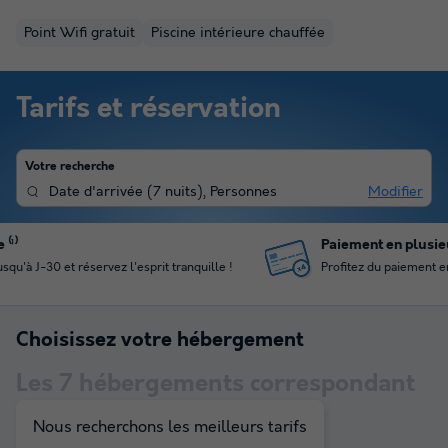
Point Wifi gratuit
Piscine intérieure chauffée
Tarifs et réservation
Votre recherche
Date d'arrivée
(
7 nuits
),
Personnes
Modifier
Paiement en plusieurs fois
Profitez du paiement en 4 fois pour gérer votre budget
Choisissez votre hébergement
Les
7
hébergements correspondant
à votre sélection
Nous recherchons les meilleurs tarifs