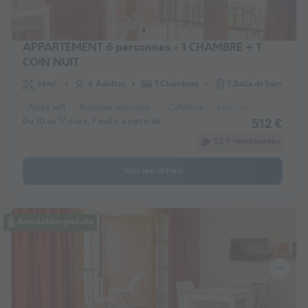
APPARTEMENT 6 personnes - 1 CHAMBRE + 1
COIN NUIT
46m²
6 Adultes
1 Chambres
1 Salle de bain
Accès wifi
Animaux autorisés *
Cafetière
Lave-vaisselle
Télév
Du 10 au 17 mars, 7 nuits, à partir de
512 €
52 € remboursés
Voir les offres
Annulation gratuite