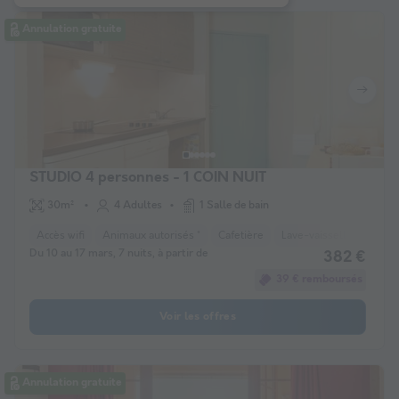
Annulation gratuite
STUDIO 4 personnes - 1 COIN NUIT
30m²
4 Adultes
1 Salle de bain
Accès wifi
Animaux autorisés *
Cafetière
Lave-vaisselle
Télév
Du 10 au 17 mars, 7 nuits, à partir de
382 €
39 € remboursés
Voir les offres
Annulation gratuite