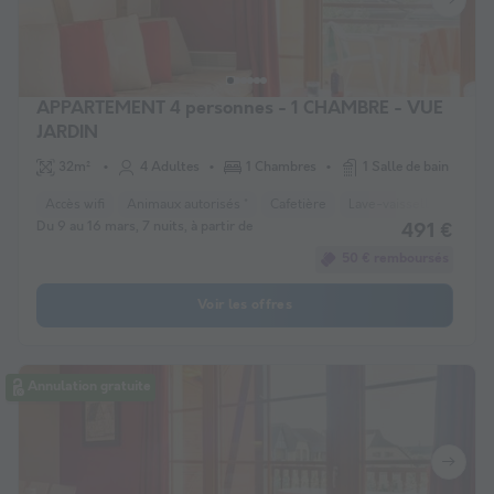
APPARTEMENT 4 personnes - 1 CHAMBRE - VUE
JARDIN
32m²
4 Adultes
1 Chambres
1 Salle de bain
Accès wifi
Animaux autorisés *
Cafetière
Lave-vaisselle
Télév
Du 9 au 16 mars, 7 nuits, à partir de
491 €
50 € remboursés
Voir les offres
Annulation gratuite