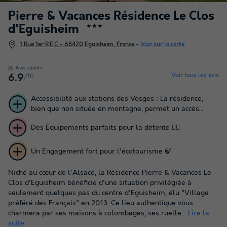
Pierre & Vacances Résidence Le Clos
d'Eguisheim
★★★
1 Rue 1er R.E.C - 68420 Eguisheim, France
-
Voir sur la carte
Avis clients
Voir tous les avis
/10
6.9
Accessibilité aux stations des Vosges : La résidence,
bien que non située en montagne, permet un accès
facile et rapide en voiture aux stations de ski des
Des Équipements parfaits pour la détente 🧘‍♀️
Vosges, comme la station du Lac Blanc ou du Champ du
Feu
Un Engagement fort pour l'écotourisme 🍃
Niché au cœur de l'Alsace, la Résidence Pierre & Vacances Le
Clos d'Eguisheim bénéficie d'une situation privilégiée à
seulement quelques pas du centre d'Eguisheim, élu "Village
préféré des Français" en 2013. Ce lieu authentique vous
charmera par ses maisons à colombages, ses ruelle...
Lire la
suite