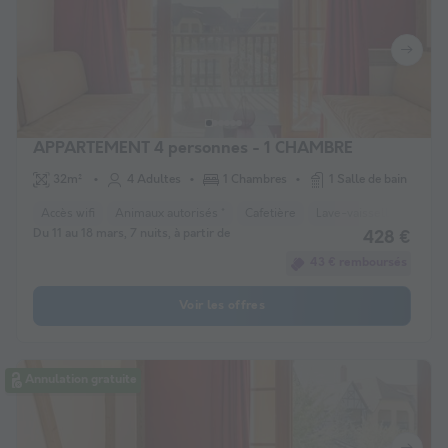
APPARTEMENT 4 personnes - 1 CHAMBRE
32m²
4 Adultes
1 Chambres
1 Salle de bain
Accès wifi
Animaux autorisés *
Cafetière
Lave-vaisselle
Télév
Du 11 au 18 mars, 7 nuits, à partir de
428 €
43 € remboursés
Voir les offres
Annulation gratuite