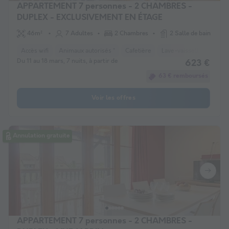
APPARTEMENT 7 personnes - 2 CHAMBRES -
DUPLEX - EXCLUSIVEMENT EN ÉTAGE
46m²
7 Adultes
2 Chambres
2 Salle de bain
Accès wifi
Animaux autorisés *
Cafetière
Lave-vaisselle
Télév
Du 11 au 18 mars, 7 nuits, à partir de
623 €
63 € remboursés
Voir les offres
Annulation gratuite
APPARTEMENT 7 personnes - 2 CHAMBRES -