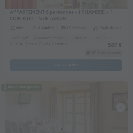
APPARTEMENT 6 personnes - 1 CHAMBRE + 1
COIN NUIT - VUE JARDIN
46m²
6 Adultes
1 Chambres
1 Salle de bain
Accès wifi
Animaux autorisés *
Cafetière
Lave-vaisselle
Télév
Du 11 au 18 mars, 7 nuits, à partir de
587 €
59 € remboursés
Voir les offres
Annulation gratuite