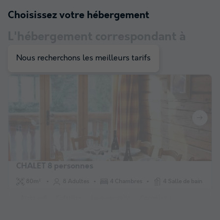
Choisissez votre hébergement
L'hébergement correspondant à
votre sélection
Nous recherchons les meilleurs tarifs
CHALET 8 personnes
80m²
8 Adultes
4 Chambres
4 Salle de bain
Accès wifi
Cafetière
Lave-vaisselle
Congélateur
Réfrigérateu