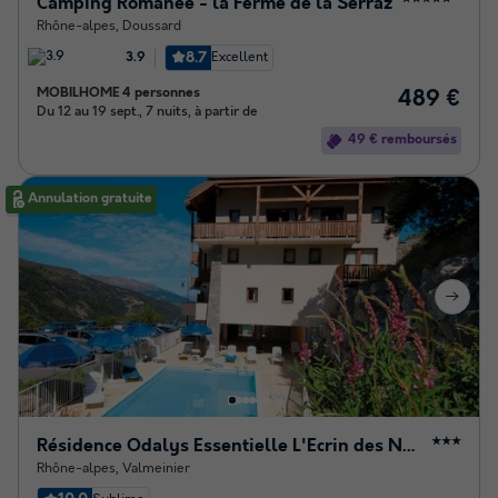
Camping Romanée - la Ferme de la Serraz
Rhône-alpes
,
Doussard
8.7
Excellent
3.9
MOBILHOME 4 personnes
489 €
Du 12 au 19 sept., 7 nuits, à partir de
49 € remboursés
Annulation gratuite
Résidence Odalys Essentielle L'Ecrin des Neiges
★★★
Rhône-alpes
,
Valmeinier