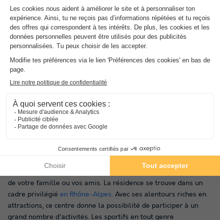
direction pour savoir où vous baigner, ou s'il est possible de
pratiquer la pêche.
On souhaite tous voir ses enfants avec un large sourire aux
lèvres. Pendant votre séjour au Chalet Elliot Est, incitez-les à
découvrir les différentes activités prévues pour leur âge.
Cet endroit vous intéresse ? Alors, faites une réservation en
quelques clics à peine sur Campings.com afin de bénéficier des
meilleurs prix en France ou ailleurs.
Près du Chalet Elliot Est
Le Chalet Elliot Est
en Savoie
parviendra à satisfaire
l'ensemble de vos attentes. Localisé dans la commune de
Courchevel, vous y vivrez des vacances qui vous rapprocheront
de votre famille ou vos amis. La résidence se trouve dans un
cadre privilégié
en Rhône-Alpes
. Avec ses alentours riches en
attractions, ce centre donne la possibilité de participer à un
grand nombre d'activités. Les sportifs en tout genre