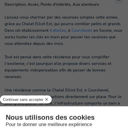
Description, Accès, Points d’intérêts, Aux alentours
Laissez-vous charmer par des vacances simples cette année,
grâce au Chalet Elliot Est, qui pourra combler petits et grands.
Dans cet établissement
4 étoiles
, à
Courchevel
en Savoie, vous
aurez toutes les clés en main pour passer les vacances que
vous attendiez depuis des mois.
Tout est pensé dans cette résidence pour vous simplifier
l'existence, c'est pourquoi elle propose divers services et
équipements indispensables afin de passer de bonnes
vacances.
Une résidence comme le Chalet Elliot Est, à Courchevel,
propose différentes distractions directement sur place. Pour le
plus grand plaisir de tous, l'infrastructure comporte un bain à
remous, auquel l'accès est possible durant la période estivale
uniquement. Au beau milieu d'un écosystème fait de nature, la
résidence est traversée par un lac. Rapprochez-vous de la