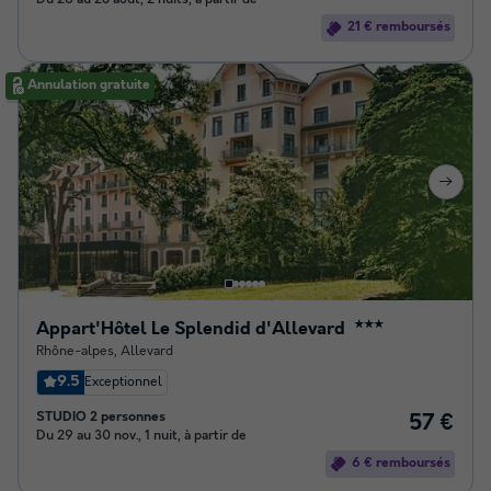
Du 26 au 28 août, 2 nuits, à partir de
21 € remboursés
Annulation gratuite
Appart'Hôtel Le Splendid d'Allevard
★★★
Rhône-alpes
,
Allevard
9.5
Exceptionnel
STUDIO 2 personnes
57 €
Du 29 au 30 nov., 1 nuit, à partir de
6 € remboursés