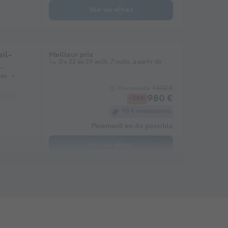
Voir les offres
il-
Meilleur prix
Du 22 au 29 août, 7 nuits, à partir de
res
1 302 €
Prix conseillé :
sés *
Cafetière
Réfrigérateur
Salon de jardin
Micro-ondes
980 €
-24%
98 € remboursés
Paiement en 4x possible
Voir les offres