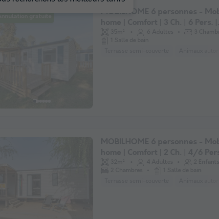
MOBILHOME 6 personnes - Mob
nnulation gratuite
home | Comfort | 3 Ch. | 6 Pers. |
Terrasse surélevée
35m²
6 Adultes
3 Chamb
1 Salle de bain
Terrasse semi-couverte
Animaux autori
MOBILHOME 6 personnes - Mob
home | Comfort | 2 Ch. | 4/6 Pers
Terrasse simple | Clim.
32m²
4 Adultes
2 Enfant
2 Chambres
1 Salle de bain
Terrasse semi-couverte
Animaux autori