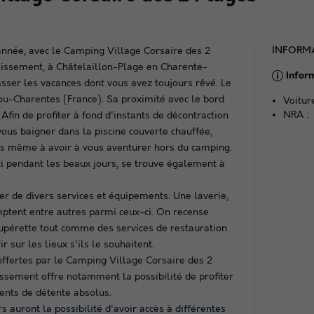
INFORM
année, avec le Camping Village Corsaire des 2
ablissement, à Châtelaillon-Plage en Charente-
Infor
sser les vacances dont vous avez toujours rêvé. Le
tou-Charentes (France). Sa proximité avec le bord
Voitur
NRA :
Afin de profiter à fond d'instants de décontraction
vous baigner dans la piscine couverte chauffée,
ns même à avoir à vous aventurer hors du camping.
ti pendant les beaux jours, se trouve également à
cier de divers services et équipements. Une laverie,
omptent entre autres parmi ceux-ci. On recense
upérette tout comme des services de restauration
 sur les lieux s'ils le souhaitent.
 offertes par le Camping Village Corsaire des 2
issement offre notamment la possibilité de profiter
ents de détente absolus.
s auront la possibilité d'avoir accès à différentes