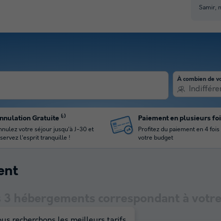
Samir, 
À combien de v
Indiffére
nnulation Gratuite ⁽¹⁾
Paiement en plusieurs fo
nulez votre séjour jusqu'à J-30 et
Profitez du paiement en 4 fois
servez l'esprit tranquille !
votre budget
ent
s
3
hébergements correspondant à votre 
us recherchons les meilleurs tarifs