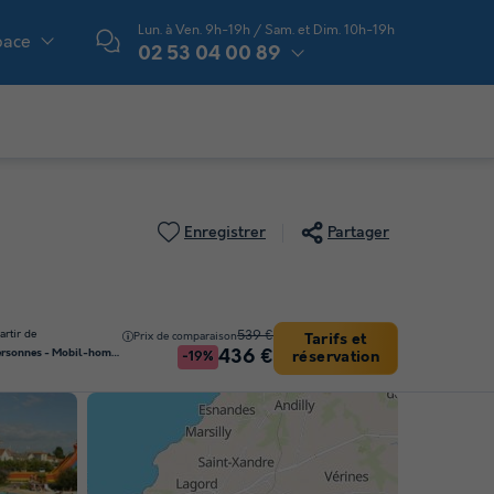
Lun. à Ven. 9h-19h / Sam. et Dim. 10h-19h
pace
02 53 04 00 89
Enregistrer
Partager
artir de
539 €
Prix de comparaison
Tarifs et
436 €
MOBILHOME 6 personnes - Mobil-home | Comfort | 3 Ch. | 6 Pers. | Terrasse surélevée
réservation
-19%