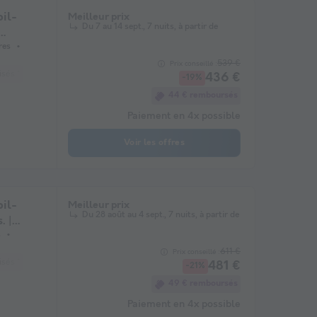
il-
Meilleur prix
Du 7 au 14 sept., 7 nuits, à partir de
res
539 €
Prix conseillé :
sés *
Cafetière
Réfrigérateur
Salon de jardin
Micro-ondes
436 €
-19%
44 € remboursés
Paiement en 4x possible
Voir les offres
il-
Meilleur prix
Du 28 août au 4 sept., 7 nuits, à partir de
. |
s
611 €
Prix conseillé :
sés *
Cafetière
Réfrigérateur
Salon de jardin
Micro-ondes
481 €
-21%
49 € remboursés
Paiement en 4x possible