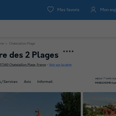
Mes favoris
Mon es
ime
Chatelaillon Plage
★★★★
re des 2 Plages
17340 Chatelaillon Plage, France
-
Voir sur la carte
séjour 7 nuits à p
és/Services
Avis
Information