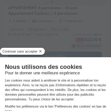
APPARTEMENT 6 personnes - Grand
Appartement 2 pièces / 6 personnes
6 Adultes
1 Chambres
1 Salle de bain
Barbecue
Réfrigérateur
Micro-ondes
Du 22 au 29 sept., 7 nuits, à partir de
469 €
Prix conseillé :
422,10 €
-10%
43 € remboursés
Voir les offres
Annulation gratuite