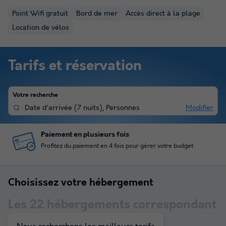
Point Wifi gratuit
Bord de mer
Accès direct à la plage
Location de vélos
Tarifs et réservation
Votre recherche
Date d'arrivée
(
7 nuits
),
Personnes
Modifier
Paiement en plusieurs fois
Profitez du paiement en 4 fois pour gérer votre budget
Choisissez votre hébergement
Les
22
hébergements correspondant
à votre sélection