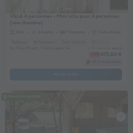
VILLA 4 personnes - Mini villa pour 4 personnes
(une chambre)
34m²
4 Adultes
1 Chambres
1 Salle de bain
Barbecue
Réfrigérateur
Salon de jardin
Micro-ondes
Place de
Du 22 au 29 sept., 7 nuits, à partir de
462 €
Prix conseillé :
415,80 €
-10%
42 € remboursés
Voir les offres
Annulation gratuite