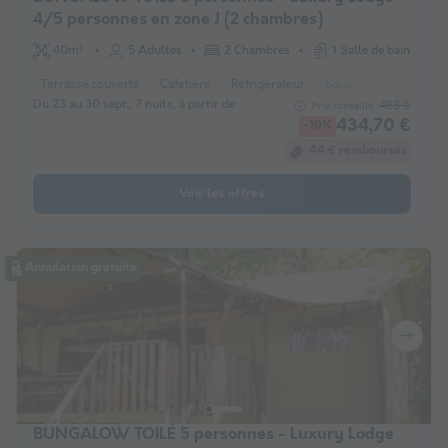
4/5 personnes en zone J (2 chambres)
40m²
5 Adultes
2 Chambres
1 Salle de bain
Terrasse couverte
Cafetière
Réfrigérateur
Salon de jardin
Mic
Du 23 au 30 sept., 7 nuits, à partir de
483 €
Prix conseillé :
434,70 €
-10%
44 € remboursés
Voir les offres
Annulation gratuite
BUNGALOW TOILÉ 5 personnes - Luxury Lodge