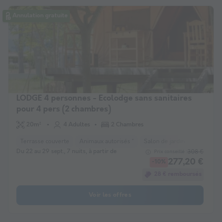
Annulation gratuite
LODGE 4 personnes - Ecolodge sans sanitaires
pour 4 pers (2 chambres)
20m²
4 Adultes
2 Chambres
Terrasse couverte
Animaux autorisés *
Salon de jardin
Du 22 au 29 sept., 7 nuits, à partir de
308 €
Prix conseillé :
277,20 €
-10%
28 € remboursés
Voir les offres