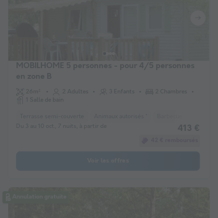
MOBILHOME 5 personnes - pour 4/5 personnes
en zone B
26m²
2 Adultes
3 Enfants
2 Chambres
1 Salle de bain
Terrasse semi-couverte
Animaux autorisés *
Barbecue
Cafetière
Du 3 au 10 oct., 7 nuits, à partir de
413 €
42 € remboursés
Voir les offres
Annulation gratuite