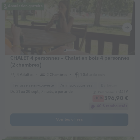
Annulation gratuite
CHALET 4 personnes - Chalet en bois 4 personnes
(2 chambres)
4 Adultes
2 Chambres
1 Salle de bain
Terrasse semi-couverte
Animaux autorisés *
Barbecue
Réfrigéra
Du 21 au 28 sept., 7 nuits, à partir de
441 €
Prix conseillé :
396,90 €
-10%
40 € remboursés
Voir les offres