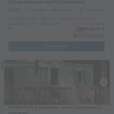
4/5 personnes en zone M (2 chambres)
40m²
5 Adultes
2 Chambres
1 Salle de bain
Terrasse couverte
Cafetière
Réfrigérateur
Salon de jardin
Mic
Du 24 sept. au 1 oct., 7 nuits, à partir
483 €
Prix conseillé :
de
434,70 €
-10%
44 € remboursés
Voir les offres
Annulation gratuite
MOBILHOME 6 personnes - pour 6 personnes (3
chambres)