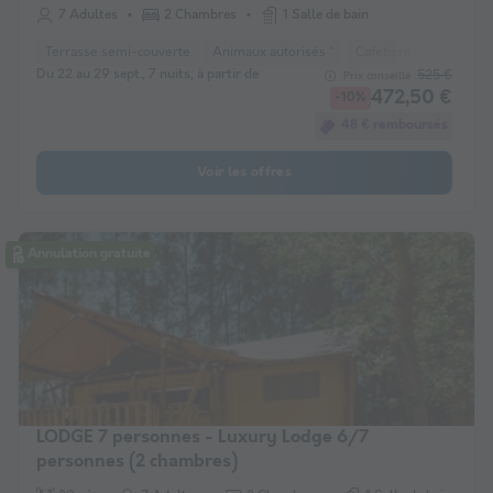
salon)
7 Adultes
2 Chambres
1 Salle de bain
Terrasse semi-couverte
Animaux autorisés *
Cafetière
Réfrigéra
Du 22 au 29 sept., 7 nuits, à partir de
525 €
Prix conseillé :
472,50 €
-10%
48 € remboursés
Voir les offres
Annulation gratuite
LODGE 7 personnes - Luxury Lodge 6/7
personnes (2 chambres)