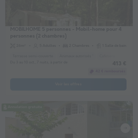
MOBILHOME 5 personnes - Mobil-home pour 4
personnes (2 chambres)
26m²
5 Adultes
2 Chambres
1 Salle de bain
Terrasse semi-couverte
Animaux autorisés *
Cafetière
Réfrigéra
Du 3 au 10 oct., 7 nuits, à partir de
413 €
42 € remboursés
Voir les offres
Annulation gratuite