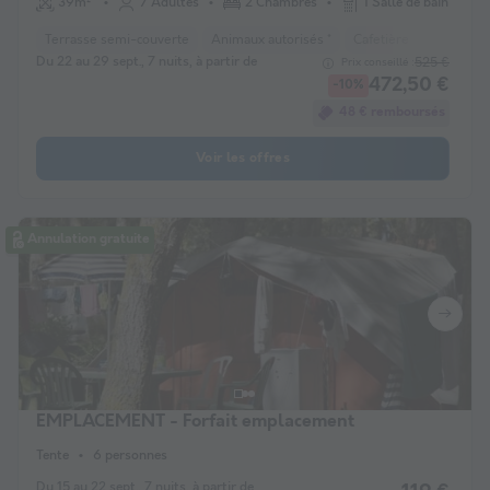
39m²
7 Adultes
2 Chambres
1 Salle de bain
Terrasse semi-couverte
Animaux autorisés *
Cafetière
Congélat
Du 22 au 29 sept., 7 nuits, à partir de
525 €
Prix conseillé :
472,50 €
-10%
48 € remboursés
Voir les offres
Annulation gratuite
EMPLACEMENT - Forfait emplacement
Tente
6 personnes
Du 15 au 22 sept., 7 nuits, à partir de