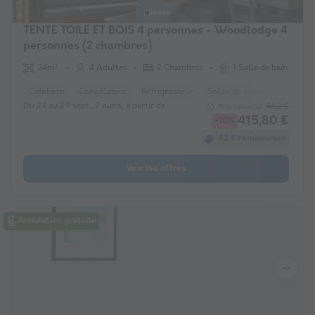
TENTE TOILE ET BOIS 4 personnes - Woodlodge 4
personnes (2 chambres)
34m²
4 Adultes
2 Chambres
1 Salle de bain
Cafetière
Congélateur
Réfrigérateur
Salon de jardin
Micro-o
Du 22 au 29 sept., 7 nuits, à partir de
462 €
Prix conseillé :
415,80 €
-10%
42 € remboursés
Voir les offres
Annulation gratuite