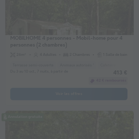
MOBILHOME 4 personnes - Mobil-home pour 4
personnes (2 chambres)
26m²
4 Adultes
2 Chambres
1 Salle de bain
Terrasse semi-couverte
Animaux autorisés *
Cafetière
Réfrigéra
Du 3 au 10 oct., 7 nuits, à partir de
413 €
42 € remboursés
Voir les offres
Annulation gratuite