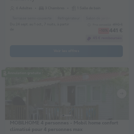
6 Adultes
3 Chambres
1 Salle de bain
Terrasse semi-couverte
Réfrigérateur
Salon de jardin
Micro-on
Du 24 sept. au 1 oct., 7 nuits, à partir
490 €
Prix conseillé :
de
441 €
-10%
45 € remboursés
Voir les offres
Annulation gratuite
MOBILHOME 4 personnes - Mobil home confort
climatisé pour 4 personnes max