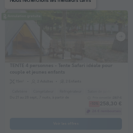
Nous recherchons les meilleurs tarifs
Annulation gratuite
TENTE 4 personnes - Tente Safari idéale pour
couple et jeunes enfants
15m²
2 Adultes
2 Enfants
Cafetière
Congélateur
Réfrigérateur
Salon de jardin
Du 21 au 28 sept., 7 nuits, à partir de
287 €
Prix conseillé :
258,30 €
-10%
26 € remboursés
Voir les offres