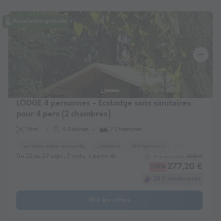
Annulation gratuite
LODGE 4 personnes - Ecolodge sans sanitaires
pour 4 pers (2 chambres)
16m²
4 Adultes
2 Chambres
Terrasse semi-couverte
Cafetière
Réfrigérateur
Salon de jardin
Du 22 au 29 sept., 7 nuits, à partir de
308 €
Prix conseillé :
277,20 €
-10%
28 € remboursés
Voir les offres