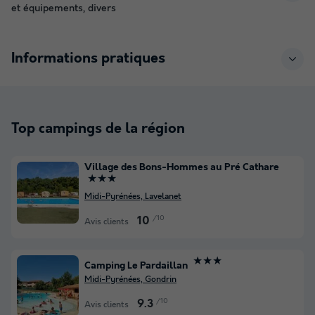
et équipements, divers
Informations pratiques
Top campings de la région
Village des Bons-Hommes au Pré Cathare
★★★
Midi-Pyrénées, Lavelanet
/10
10
Avis clients
★★★
Camping Le Pardaillan
Midi-Pyrénées, Gondrin
/10
9.3
Avis clients