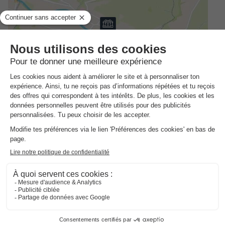
Adresse
Le Foirail - 12500 Espalion, France
Comment s'y rendre ?
Gare
Rodez (30km)
INFORMATIONS GÉNÉRALES