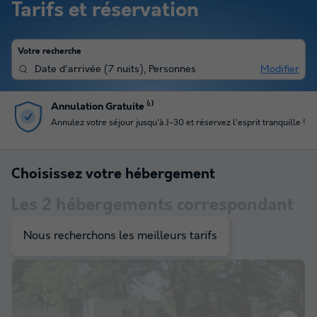
Tarifs et réservation
Votre recherche
Date d'arrivée
(
7 nuits
),
Personnes
Modifier
Annulation Gratuite ⁽¹⁾
Annulez votre séjour jusqu'à J-30 et réservez l'esprit tranquille !
Choisissez votre hébergement
Les
2
hébergements correspondant
à votre sélection
Nous recherchons les meilleurs tarifs