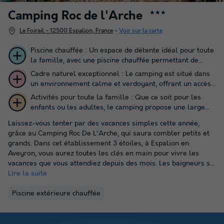
Camping Roc de l'Arche
★★★
Le Foirail - 12500 Espalion, France
-
Voir sur la carte
Piscine chauffée : Un espace de détente idéal pour toute
la famille, avec une piscine chauffée permettant de
profiter pleinement de l’eau, même lors des journées
Cadre naturel exceptionnel : Le camping est situé dans
plus fraîches.
un environnement calme et verdoyant, offrant un accès
facile à de nombreux sentiers de randonnée et des vues
Activités pour toute la famille : Que ce soit pour les
panoramiques sur les montagnes alentours.
enfants ou les adultes, le camping propose une large
gamme d’activités comme le tennis, le mini-golf, et des
Laissez-vous tenter par des vacances simples cette année,
animations variées qui garantissent des moments de
grâce au Camping Roc De L'Arche, qui saura combler petits et
convivialité et de divertissement.
grands. Dans cet établissement 3 étoiles, à Espalion en
Aveyron, vous aurez toutes les clés en main pour vivre les
vacances que vous attendiez depuis des mois. Les baigneurs s...
Lire la suite
Piscine extérieure chauffée