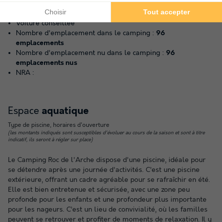
Informations pratiques
Voiture conseillée
Nombre d'emplacement dans le camping :
96
emplacements
Nombre d'emplacement nu dans le camping :
96
emplacements nus
NRA :
Espace
aquatique
Type de piscine, horaires d'ouverture
(les montants indiqués sont susceptibles d'évoluer au cours de la saison et sont à titre
indicatif, ils seront à régler sur place)
Le Camping Roc de l'Arche dispose d'une piscine, idéale pour
se détendre après une journée d'activités. C’est une piscine
extérieure, offrant un cadre agréable pour se rafraîchir en été.
Elle est bien entretenue et sécurisée, avec une zone peu
profonde pour les enfants et une profondeur plus importante
pour les nageurs. C’est un lieu de convivialité, où les familles
peuvent se retrouver et profiter de moments de relaxation. Il y