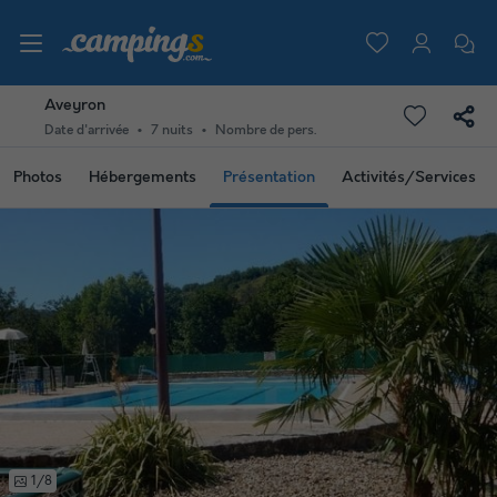
Aveyron
Date d'arrivée
7 nuits
Nombre de pers.
Photos
Hébergements
Présentation
Activités/Services
1/8