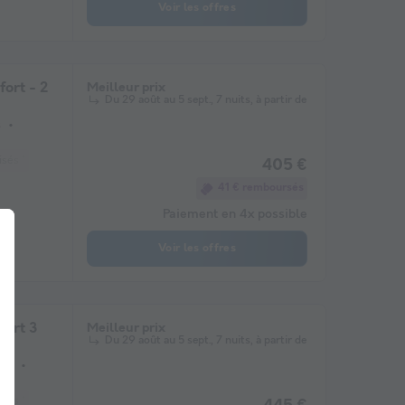
Voir les offres
ort - 2
Meilleur prix
Du 29 août au 5 sept., 7 nuits, à partir de
s
sés *
Cafetière
Congélateur
Réfrigérateur
Salon de jardin
Chauff
405 €
41 € remboursés
Paiement en 4x possible
Voir les offres
ort 3
Meilleur prix
Du 29 août au 5 sept., 7 nuits, à partir de
res
sés *
Cafetière
Réfrigérateur
Salon de jardin
Micro-ondes