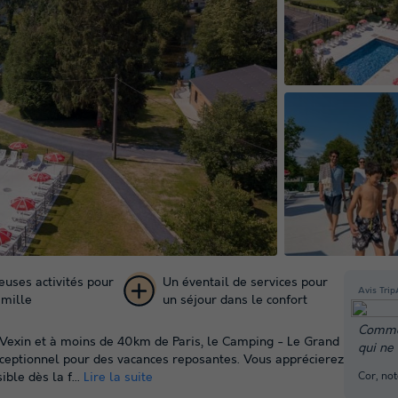
uses activités pour
Un éventail de services pour
Avis Trip
amille
un séjour dans le confort
+ 31
Comme c
u Vexin et à moins de 40km de Paris, le Camping - Le Grand
qui ne
photos
xceptionnel pour des vacances reposantes. Vous apprécierez
Cor, no
ble dès la f...
Lire la suite