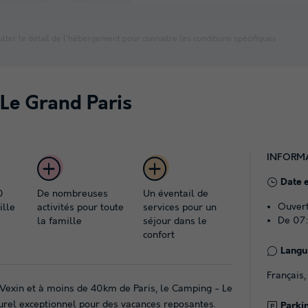
lter le détail de l'hébergement pour connaitre les conditions spécifiques
Le Grand Paris
INFORM
Date 
0
De nombreuses
Un éventail de
Ouvert
ille
activités pour toute
services pour un
De 07
la famille
séjour dans le
confort
Langue
Français,
 Vexin et à moins de 40km de Paris, le Camping - Le
urel exceptionnel pour des vacances reposantes.
Parki