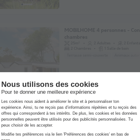
MOBILHOME 4 personnes - Conf
chambres
25m²
2 Adultes
2 Enfant
2 Chambres
1 Salle de bain
Terrasse semi-couverte
Animaux autori
MOBILHOME 6 personnes - Conf
chambres
28m²
6 Adultes
3 Chamb
1 Salle de bain
Terrasse semi-couverte
Animaux autori