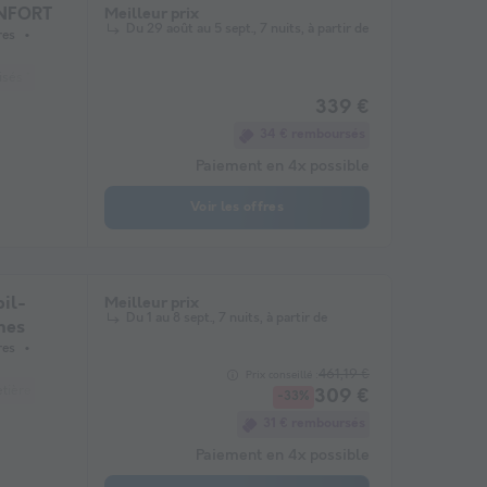
ONFORT
Meilleur prix
Du 29 août au 5 sept., 7 nuits, à partir de
res
sés *
Cafetière
Congélateur
Réfrigérateur
Salon de jardin
Chauff
339 €
34 € remboursés
Paiement en 4x possible
Voir les offres
il-
Meilleur prix
Du 1 au 8 sept., 7 nuits, à partir de
nes
res
461,19 €
Prix conseillé :
etière
Congélateur
Réfrigérateur
Salon de jardin
Chauffage
Micro
309 €
-33%
31 € remboursés
Paiement en 4x possible