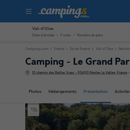
Val-d'Oise
Date d'arrivée
7 nuits
Nombre de pers.
Campings.com
France
Île de France
Val-d'Oise
Nesles
Camping - Le Grand Par
10 chemin des Belles Vues - 95690 Nesles la Vallee, France
Photos
Hébergements
Présentation
Activit