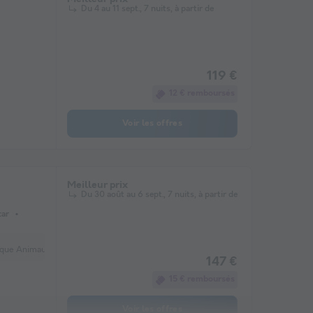
Du 4 au 11 sept., 7 nuits, à partir de
119 €
12 € remboursés
Voir les offres
Meilleur prix
Du 30 août au 6 sept., 7 nuits, à partir de
car
x supplémentaires (en option) Réfrigerateur
147 €
15 € remboursés
Voir les offres