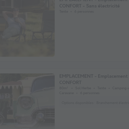
CONFORT - Sans électricité
Tente
6 personnes
EMPLACEMENT - Emplacement
CONFORT
80m²
Sol Herbe
Tente
Camping-
Caravane
6 personnes
Options disponibles :
Branchement électrique Animau