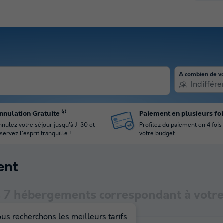
À combien de v
Indiffére
nnulation Gratuite ⁽¹⁾
Paiement en plusieurs fo
nulez votre séjour jusqu'à J-30 et
Profitez du paiement en 4 fois
servez l'esprit tranquille !
votre budget
ent
s
7
hébergements correspondant à votre 
us recherchons les meilleurs tarifs