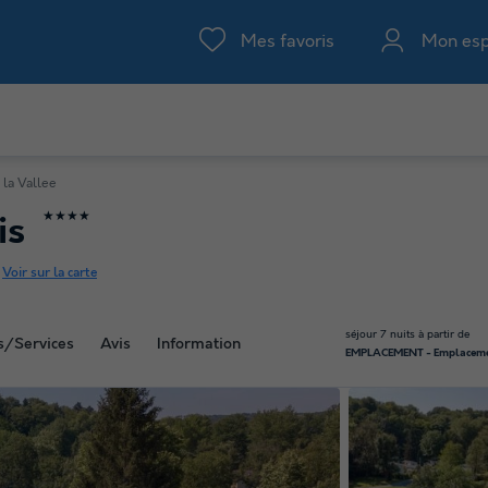
Mes favoris
Mon es
 la Vallee
★★★★
is
-
Voir sur la carte
séjour 7 nuits à partir de
és/Services
Avis
Information