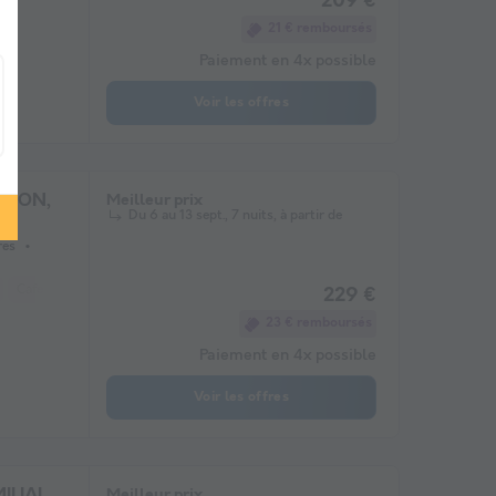
209 €
21 € remboursés
Paiement en 4x possible
Voir les offres
ASION,
Meilleur prix
Du 6 au 13 sept., 7 nuits, à partir de
res
Cafetière
Chaise longue
Congélateur
Réfrigérateur
Salon de jardi
229 €
23 € remboursés
Paiement en 4x possible
Voir les offres
ILIAL,
Meilleur prix