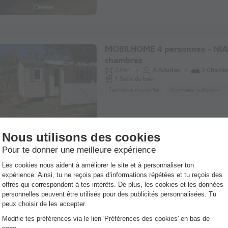
MOBILHOME 4 personnes - NIA
chambres
27m²
4 Adultes
2 Chamb
1 Salle de bain
Terrasse couverte
Animaux autorisés *
MOBILHOME 4 personnes - LO
27m²
4 Adultes
2 Chamb
1 Salle de bain
Terrasse couverte
Animaux autorisés *