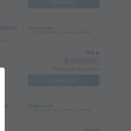
Voir les offres
GARA 2
Meilleur prix
Du 3 au 10 sept., 7 nuits, à partir de
res
Cafetière
Réfrigérateur
Salon de jardin
Micro-ondes
199 €
20 € remboursés
Paiement en 4x possible
Voir les offres
GGIA
Meilleur prix
Du 3 au 10 sept., 7 nuits, à partir de
res
Cafetière
Réfrigérateur
Salon de jardin
Micro-ondes