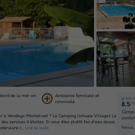
 bord de la mer en
Ambiance familiale et
Avis c
conviviale
/1
8.5
+ 46
Campin
ler à Vendays-Montalivet ? Le Camping Ushuaïa Villages La
confort
photos
des services 4 étoiles. Si vous êtes plutôt fan d'eau douce,
Patrici
térieure c...
Lire la suite