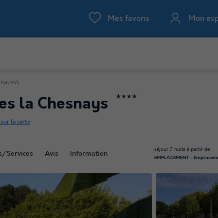
Mes favoris
Mon es
talivet
★★★★
ges la Chesnays
 sur la carte
séjour 7 nuits à partir de
és/Services
Avis
Information