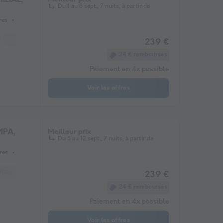
Du 1 au 8 sept., 7 nuits, à partir de
res
Cafetière
Réfrigérateur
Salon de jardin
Chauffage
Micro-ondes
239 €
24 € remboursés
Paiement en 4x possible
Voir les offres
MPA,
Meilleur prix
Du 5 au 12 sept., 7 nuits, à partir de
res
lateur
Réfrigérateur
Salon de jardin
Chauffage
Micro-ondes
Plac
239 €
24 € remboursés
Paiement en 4x possible
Voir les offres