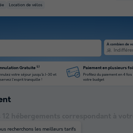
fée
Location de vélos
À combien de v
Indiffére
nnulation Gratuite ⁽¹⁾
Paiement en plusieurs fo
nulez votre séjour jusqu'à J-30 et
Profitez du paiement en 4 fois
servez l'esprit tranquille !
votre budget
ent
s
12
hébergements correspondant à votre
us recherchons les meilleurs tarifs