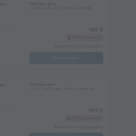
es -
Meilleur prix
Du 1 au 8 sept., 7 nuits, à partir de
Cafetière
Chaise longue
Réfrigérateur
Salon de jardin
Micro-onde
189 €
19 € remboursés
Paiement en 4x possible
Voir les offres
es -
Meilleur prix
Du 3 au 10 sept., 7 nuits, à partir de
Cafetière
Congélateur
Réfrigérateur
Salon de jardin
Micro-ondes
199 €
20 € remboursés
Paiement en 4x possible