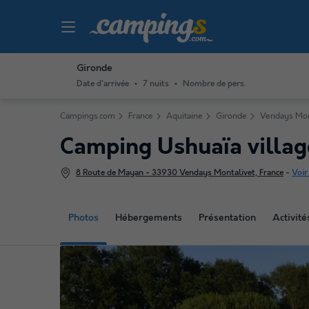
Gironde
Date d'arrivée
7 nuits
Nombre de pers.
Campings.com
France
Aquitaine
Gironde
Vendays Mon
Camping Ushuaïa villa
8 Route de Mayan - 33930 Vendays Montalivet, France
-
Voir
Photos
Hébergements
Présentation
Activit