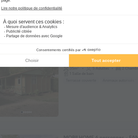
MOBILHOME 5 personnes - EV
Récent
avec sanitaires
35m²
5 Adultes
2 Chamb
1 Salle de bain
Terrasse couverte
Animaux autorisés *
MOBILHOME 6 personnes - FAM