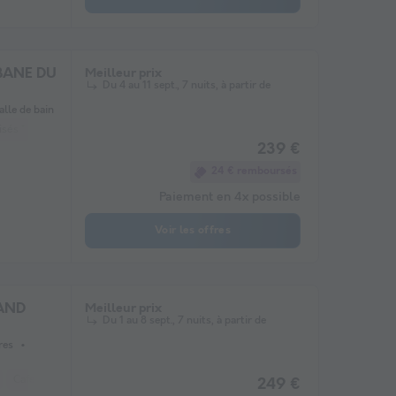
BANE DU
Meilleur prix
Du 4 au 11 sept., 7 nuits, à partir de
alle de bain
sés *
Cafetière
Congélateur
Réfrigérateur
Salon de jardin
Chauff
239 €
24 € remboursés
Paiement en 4x possible
Voir les offres
RAND
Meilleur prix
Du 1 au 8 sept., 7 nuits, à partir de
res
Cafetière
Réfrigérateur
Salon de jardin
Chauffage
Micro-ondes
249 €