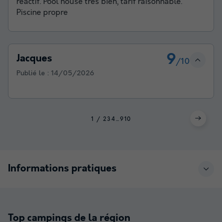
réactif. Pool house très bien, tarif raisonnable.
Piscine propre
9
Jacques
/10
Publié le :
14/05/2026
1
2
3
4
...
9
10
Informations pratiques
Top campings de la région