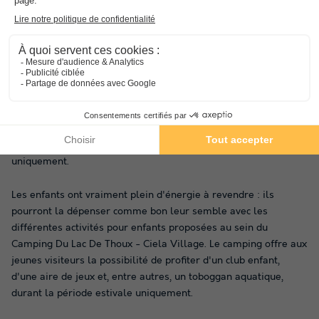
Lac De Thoux - Ciela Village sait à quel point il est difficile de
laisser son compagnon à quatre pattes pendant les congés.
Ainsi,
nos amis les animaux sont acceptés
dans ce camping.
De jour comme de nuit, le Camping Du Lac De Thoux - Ciela
Village à Thoux bénéficie d'une belle offre d'animations. Pour
la plus grande satisfaction de tous, l'infrastructure comprend
un bain à remous, un terrain de tennis et, entre autres, un
billard, auxquels l'accès est possible durant la période estivale
uniquement.
Les enfants ont vraiment plein d'énergie à revendre : ils
pourront la dépenser comme bon leur semble avec les
différentes activités pour enfants proposées au sein du
Camping Du Lac De Thoux - Ciela Village. Le camping offre aux
jeunes visiteurs la possibilité de profiter d'un club enfant,
d'une aire de jeux et, entre autres, un toboggan aquatique,
durant la période estivale uniquement.