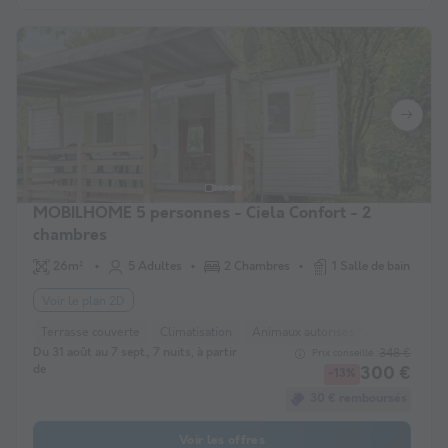
MOBILHOME 5 personnes - Ciela Confort - 2
chambres
26m²
5 Adultes
2 Chambres
1 Salle de bain
Voir le plan 2D
Terrasse couverte
Climatisation
Animaux autorisés *
Cafetière
Du 31 août au 7 sept., 7 nuits, à partir
348 €
Prix conseillé :
de
300 €
-13%
30 € remboursés
Voir les offres