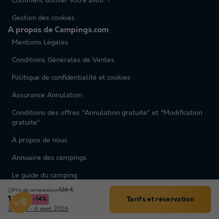
Comment utiliser votre avoir ?
Gestion des cookies
A propos de Campings.com
Mentions Légales
Conditions Générales de Ventes
Politique de confidentialité et cookies
Assurance Annulation
Conditions des offres “Annulation gratuite” et “Modification
gratuite”
À propos de nous
Annuaire des campings
Le guide du camping
126 €
Prix de comparaison
Tout Savoir sur le camping
108 €
Tarifs et réservation
-14%
Filtrer
Ajouter votre établissement
30 août - 6 sept. 2026
Partenaires