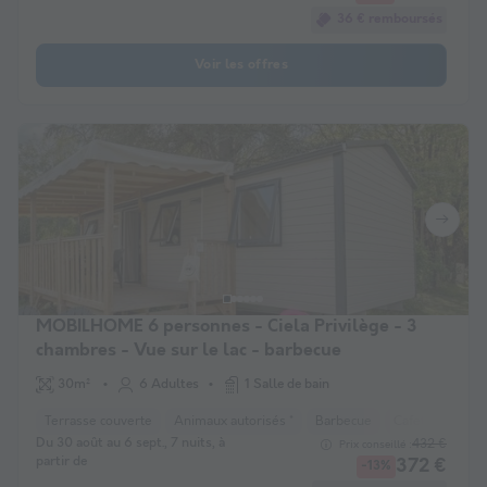
36 € remboursés
Voir les offres
MOBILHOME 6 personnes - Ciela Privilège - 3
chambres - Vue sur le lac - barbecue
30m²
6 Adultes
1 Salle de bain
Terrasse couverte
Animaux autorisés *
Barbecue
Cafetière
Ch
Du 30 août au 6 sept., 7 nuits, à
432 €
Prix conseillé :
partir de
372 €
-13%