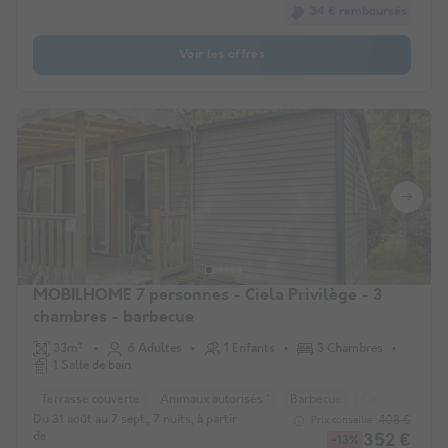
34 € remboursés
Voir les offres
MOBILHOME 7 personnes - Ciela Privilège - 3
chambres - barbecue
33m²
6 Adultes
1 Enfants
3 Chambres
1 Salle de bain
Terrasse couverte
Animaux autorisés *
Barbecue
Cafetière
Ch
Du 31 août au 7 sept., 7 nuits, à partir
408 €
Prix conseillé :
de
352 €
-13%