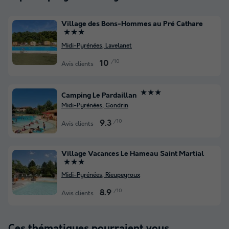
Village des Bons-Hommes au Pré Cathare
★★★
Midi-Pyrénées, Lavelanet
/10
10
Avis clients
★★★
Camping Le Pardaillan
Midi-Pyrénées, Gondrin
/10
9.3
Avis clients
Village Vacances Le Hameau Saint Martial
★★★
Midi-Pyrénées, Rieupeyroux
/10
8.9
Avis clients
Ces thématiques pourraient vous