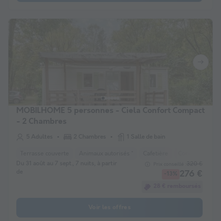
MOBILHOME 5 personnes - Ciela Confort Compact
- 2 Chambres
5 Adultes
2 Chambres
1 Salle de bain
Terrasse couverte
Animaux autorisés *
Cafetière
Congélateur
Du 31 août au 7 sept., 7 nuits, à partir
320 €
Prix conseillé :
de
276 €
-13%
28 € remboursés
Voir les offres