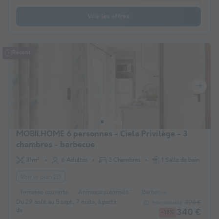
Voir les offres
Récent
MOBILHOME 6 personnes - Ciela Privilège - 3
chambres - barbecue
31m²
6 Adultes
3 Chambres
1 Salle de bain
Voir le plan 2D
Terrasse couverte
Animaux autorisés *
Barbecue
Cafetière
La
Du 29 août au 5 sept., 7 nuits, à partir
394 €
Prix conseillé :
de
340 €
-13%