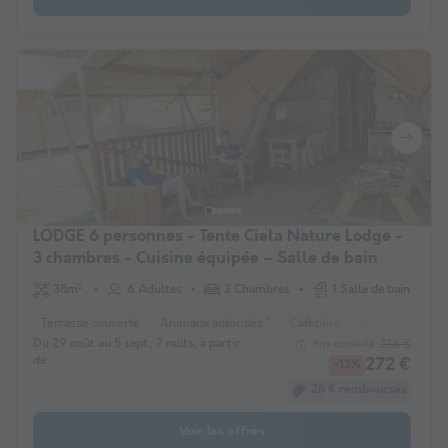
LODGE 6 personnes - Tente Ciela Nature Lodge -
3 chambres - Cuisine équipée – Salle de bain
38m²
6 Adultes
3 Chambres
1 Salle de bain
Terrasse couverte
Animaux autorisés *
Cafetière
Réfrigérateur
Du 29 août au 5 sept., 7 nuits, à partir
316 €
Prix conseillé :
de
272 €
-13%
28 € remboursés
Voir les offres