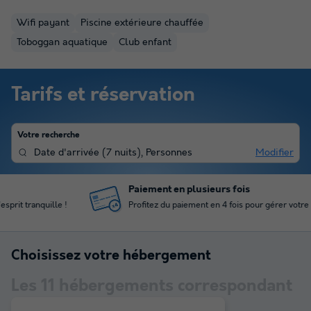
Wifi payant
Piscine extérieure chauffée
Toboggan aquatique
Club enfant
Tarifs et réservation
Votre recherche
Date d'arrivée
(
7 nuits
),
Personnes
Modifier
Paiement en plusieurs fois
Profitez du paiement en 4 fois pour gérer votre budget
Choisissez votre hébergement
Les
11
hébergements correspondant
à votre sélection