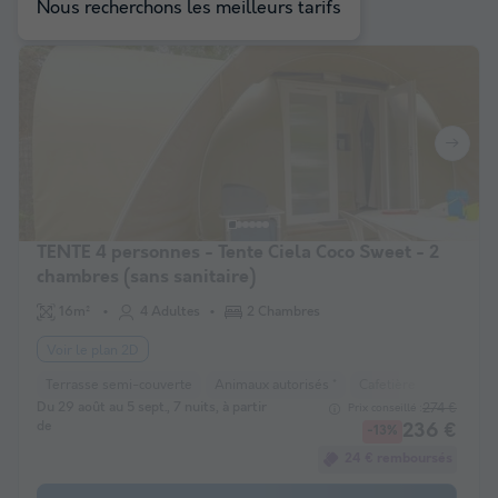
Nous recherchons les meilleurs tarifs
TENTE 4 personnes - Tente Ciela Coco Sweet - 2
chambres (sans sanitaire)
16m²
4 Adultes
2 Chambres
Voir le plan 2D
Terrasse semi-couverte
Animaux autorisés *
Cafetière
Réfrigéra
Du 29 août au 5 sept., 7 nuits, à partir
274 €
Prix conseillé :
de
236 €
-13%
24 € remboursés