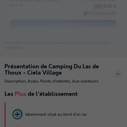
Du 30 août au 6 sept., 7 nuits, à
126 €
Prix conseillé :
partir de
108 €
-14%
11 € remboursés
Voir les offres
*Consulter le détail de l'hébergement pour connaitre les conditions
spécifiques
Présentation de Camping Du Lac de
Thoux - Ciela Village
Description, Accès, Points d’intérêts, Aux alentours
Les
Plus
de l'établissement
Idéalement situé au bord d’un lac