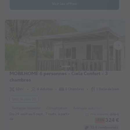
Voir les offres
MOBILHOME 6 personnes - Ciela Confort - 3
chambres
32m²
6 Adultes
3 Chambres
1 Salle de bain
Voir le plan 2D
Terrasse couverte
Climatisation
Animaux autorisés *
Cafetière
Du 29 août au 5 sept., 7 nuits, à partir
376 €
Prix conseillé :
de
324 €
-13%
33 € remboursés