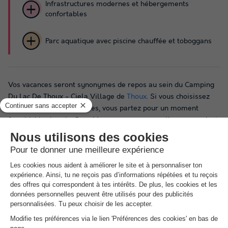
Infrastructures modernes et hébergements
confortables
Parc aquatique avec piscine chauffée et toboggans
Vos vacances seront synonymes de repos au sein du Camping
Du Lac De Thoux - Ciela Village de
Thoux
. Si vous choisissez
cet établissement 3 étoiles, vous partez pour un moment
formidable dans le Gers. Vous pourrez vous prélasser pendant
des heures dans la
piscine extérieure
chauffée, ouverte durant
la période estivale uniquement.
Pour assurer un confort optimal, le camping dispose de
plusieurs équipements et services. Un accès au wifi est
notamment à disposition des clients. On trouve également un
service de dépôt de pain. Des services de restauration (un
restaurant et un bar) sont présents sur place, afin que vous
n'ayez pas à aller bien loin pour vous nourrir. Le Camping Du