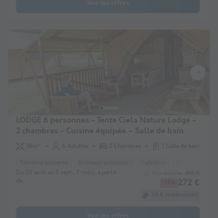
Voir les offres
LODGE 6 personnes - Tente Ciela Nature Lodge -
2 chambres - Cuisine équipée – Salle de bain
38m²
6 Adultes
2 Chambres
1 Salle de bain
Terrasse couverte
Animaux autorisés *
Cafetière
Réfrigérateur
Du 29 août au 5 sept., 7 nuits, à partir
316 €
Prix conseillé :
de
272 €
-13%
28 € remboursés
Voir les offres