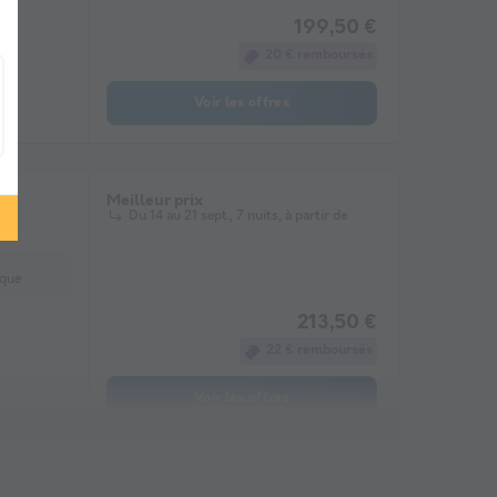
199,50 €
20 € remboursés
Voir les offres
Meilleur prix
Du 14 au 21 sept., 7 nuits, à partir de
ique
213,50 €
22 € remboursés
Voir les offres