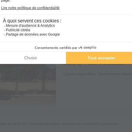
EMPLACEMENT - PARCELA LILA
nnulation gratuite
100m²
1 véhicule inclus
Caravane
Camping-car
Tente
6 personnes
Options disponibles :
Branchement électr
lter le détail de l'hébergement pour connaitre les conditions spécifiques