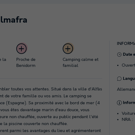
Almafra
INFORM
Date 
e la
Proche de
Camping calme et
Ouvert
Benidorm
familial
Langue
ler toutes vos attentes. Situé dans la ville d'Alfàs
Allemand,
ont de votre famille ou vos amis. Le camping se
Infor
nce (Espagne). Sa proximité avec le bord de mer (4
i vous êtes davantage marin d'eau douce, vous
Voitur
eure non chauffée, ouverte au public pendant l'été
NRA :
e la piscine couverte non chauffée.
rent parmi les avantages du lieu et agrémenteront