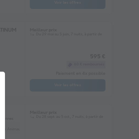
Voir les offres
ATINUM
Meilleur prix
Du 29 mai au 5 juin, 7 nuits, à partir de
595 €
60 € remboursés
Paiement en 4x possible
Voir les offres
A
Meilleur prix
Du 28 sept. au 5 oct., 7 nuits, à partir de
rsonnes
pplémentaires (en option) Véhicule supplémentaire