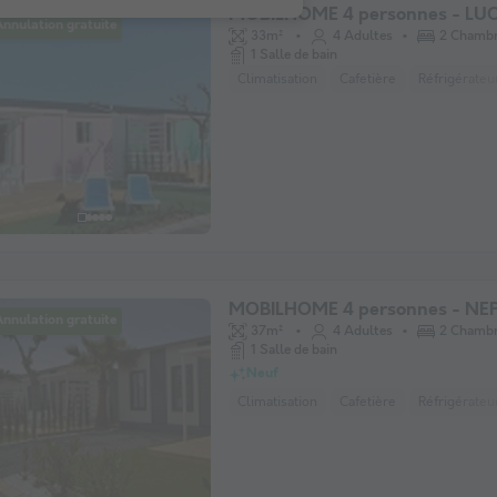
MOBILHOME 4 personnes - LU
nnulation gratuite
33m²
4 Adultes
2 Chamb
1 Salle de bain
Climatisation
Cafetière
Réfrigérateu
MOBILHOME 4 personnes - NE
nnulation gratuite
37m²
4 Adultes
2 Chamb
1 Salle de bain
Neuf
Climatisation
Cafetière
Réfrigérateu