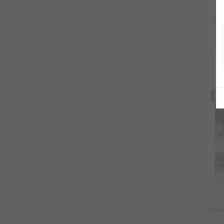
A
*Consu