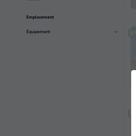
Emplacement
Équipement
A
A