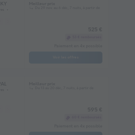
CKY
Meilleur prix
Du 29 nov. au 6 déc., 7 nuits, à partir de
res
r
Salon de jardin
Micro-ondes
Place de parking
Télévision
525 €
53 € remboursés
Paiement en 4x possible
Voir les offres
PAL
Meilleur prix
Du 13 au 20 déc., 7 nuits, à partir de
res
r
Salon de jardin
Micro-ondes
Place de parking
Télévision
595 €
60 € remboursés
Paiement en 4x possible