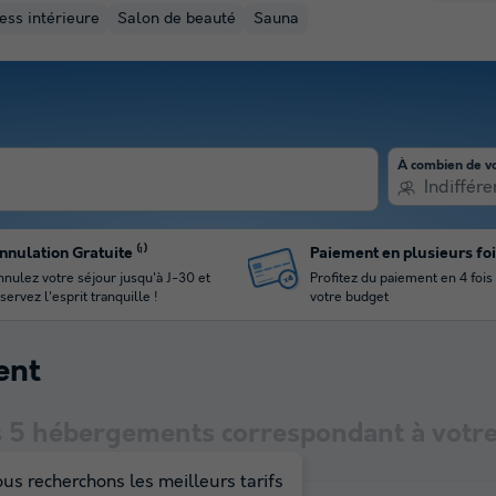
ess intérieure
Salon de beauté
Sauna
À combien de v
Indiffére
nnulation Gratuite ⁽¹⁾
Paiement en plusieurs fo
nulez votre séjour jusqu'à J-30 et
Profitez du paiement en 4 fois
servez l'esprit tranquille !
votre budget
ent
s
5
hébergements correspondant à votre
us recherchons les meilleurs tarifs