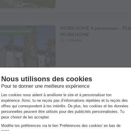
MOBILHOME 4 personnes - PL
nnulation gratuite
MOBILHOME
4 Adultes
EMPLACEMENT - PARCELA ROJ
nnulation gratuite
Tente
Caravane
Camping-car
6 pe
Options disponibles :
Branchement électrique Animaux su