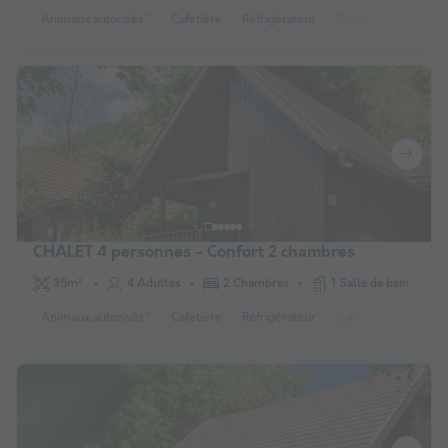
Animaux autorisés *
Cafetière
Réfrigérateur
Salon de jardin
C
CHALET 4 personnes - Confort 2 chambres
35m²
4 Adultes
2 Chambres
1 Salle de bain
Animaux autorisés *
Cafetière
Réfrigérateur
Salon de jardin
C