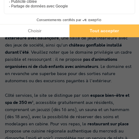
loisirs
est à votre disposition en accès libre. Les amateurs
d'activités physiques et de partage apprécieront les terrains de
volley-ball, le boulodrome pour les parties de pétanque, ainsi
que les tables de ping-pong, le baby-foot et le billard. Pour les
plus jeunes, l'établissement propose une
aire de jeux
extérieure avec balançoire
, une salle de jeux intérieure avec
des jeux de société, ainsi qu'un
château gonflable installé
durant l'été
. Veuillez noter que le domaine privilégie un cadre
paisible et ressourçant : il ne propose
pas d’animations
organisées ni de club enfants avec animateurs
. Le domaine est
en revanche une superbe base pour des sorties nature
autonomes ou des excursions payantes à l'extérieur.
Côté services, le site se distingue par son
espace bien-être et
spa de 350 m²
, accessible gratuitement aux résidents,
comprenant un jacuzzi (dès 16 ans), un sauna et un hammam
(dès 18 ans), avec la possibilité de réserver des soins et
modelages en cabine. Pour vos repas, le
restaurant sur place
propose une cuisine régionale authentique du mercredi au
dimanche (midi et soir), complétée par un service de plats à