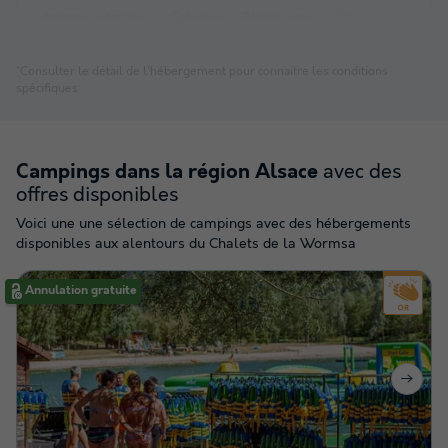
Animaux autorisés *
Cafetière
Réfrigérateur
Salon de jardin
C
*Consulter le détail de l'hébergement pour connaitre les conditions
spécifiques
avec des
Campings dans la région Alsace
offres disponibles
Voici une une sélection de campings avec des hébergements
disponibles aux alentours du Chalets de la Wormsa
Annulation gratuite