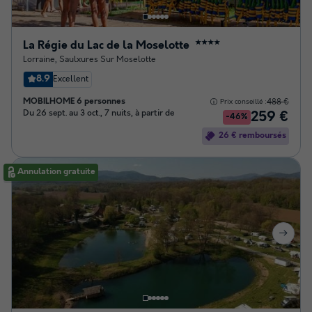
La Régie du Lac de la Moselotte
★★★★
Lorraine
,
Saulxures Sur Moselotte
8.9
Excellent
MOBILHOME 6 personnes
488 €
Prix conseillé :
Du 26 sept. au 3 oct., 7 nuits, à partir de
259 €
-46%
26 € remboursés
Annulation gratuite