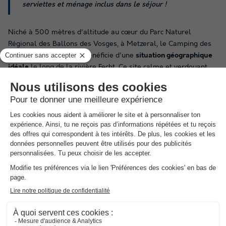
serviettes et ménage inclus dans le séjour !
Niché à 500 mètres d'altitude au cœur du Parc Naturel
Régional des Ballons des Vosges, à Metzeral, le Camping des
Chalets de la Wormsa bénéficie d'une
situation géographique
idéale
le long de la rivière Fecht. Ce site calme et verdoyant
constitue le point de départ parfait pour explorer les
points
touristiques aux alentours
, tels que le célèbre sentier de
randonnée GR5 menant aux lacs de la vallée, la Route des
Crêtes, le sommet du Hohneck, ou encore les pistes de ski en
hiver. La célèbre
Route des Vins d'Alsace
se trouve à
seulement 25 minutes en voiture, tandis que la ville historique
de
Colmar
est accessible en 35 minutes. Atout majeur de
l'établissement : vous pourrez profiter toute l'année d'une
piscine couverte et chauffée
(sous un dôme partiellement
découvrable en été), idéale pour vous détendre face aux
montagnes et aux sapins vosgiens.
Sur place, une belle variété d'
équipements de sports et de