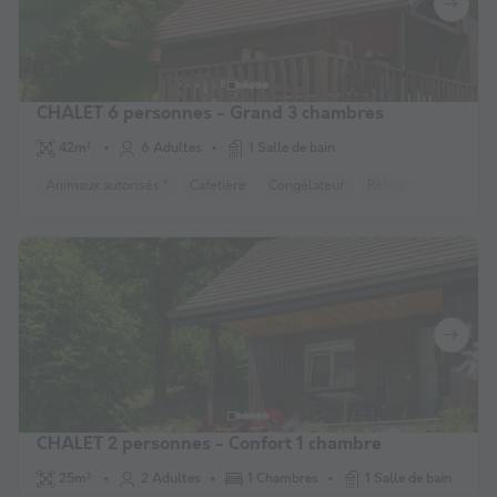
CHALET 6 personnes - Grand 3 chambres
42m²
6 Adultes
1 Salle de bain
Animaux autorisés *
Cafetière
Congélateur
Réfrigérateur
Salo
CHALET 2 personnes - Confort 1 chambre
25m²
2 Adultes
1 Chambres
1 Salle de bain