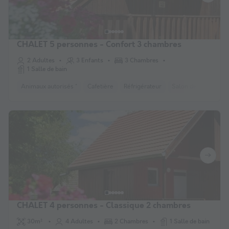
CHALET 5 personnes - Confort 3 chambres
2 Adultes
3 Enfants
3 Chambres
1 Salle de bain
Animaux autorisés *
Cafetière
Réfrigérateur
Salon de jardin
C
CHALET 4 personnes - Classique 2 chambres
30m²
4 Adultes
2 Chambres
1 Salle de bain