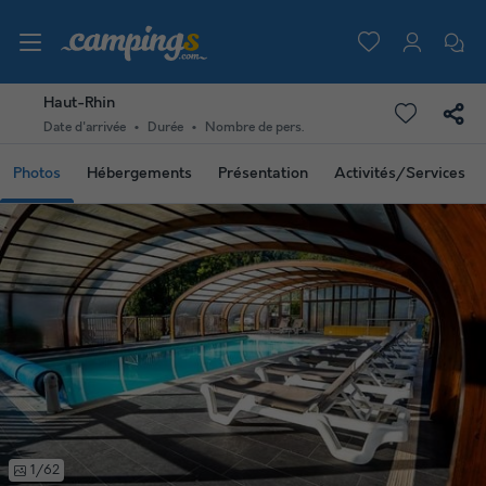
Haut-Rhin
Date d'arrivée
Durée
Nombre de pers.
Photos
Hébergements
Présentation
Activités/Services
1/62