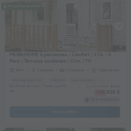
Annulation gratuite
MOBILHOME 6 personnes - Comfort | 3 Ch. | 6
Pers. | Terrasse surélevée | Clim. | TV
34m²
6 Adultes
3 Chambres
1 Salle de bain
Animaux autorisés *
Cafetière
Lave-vaisselle
Congélateur
Ré
Du 25 oct. au 1 nov., 7 nuits, à partir
570 €
Prix conseillé :
de
428 €
-24%
43 € remboursés
Voir les offres