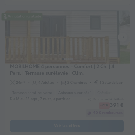
Annulation gratuite
MOBILHOME 4 personnes - Comfort | 2 Ch. | 4
Pers. | Terrasse surélevée | Clim.
24m²
4 Adultes
2 Chambres
1 Salle de bain
Terrasse semi-couverte
Animaux autorisés *
Cafetière
Congélat
Du 16 au 23 sept., 7 nuits, à partir de
500 €
Prix conseillé :
391 €
-21%
40 € remboursés
Voir les offres