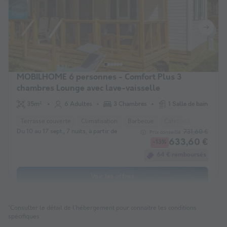
MOBILHOME 6 personnes - Comfort Plus 3
chambres Lounge avec lave-vaisselle
35m²
6 Adultes
3 Chambres
1 Salle de bain
Terrasse couverte
Climatisation
Barbecue
Cafetière
Chaise l
Du 10 au 17 sept., 7 nuits, à partir de
731,60 €
Prix conseillé :
633,60 €
-13%
64 € remboursés
Voir les offres
*Consulter le détail de l'hébergement pour connaitre les conditions
spécifiques