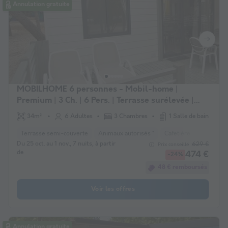
Annulation gratuite
MOBILHOME 6 personnes - Mobil-home |
Premium | 3 Ch. | 6 Pers. | Terrasse surélevée |
Clim. | TV
34m²
6 Adultes
3 Chambres
1 Salle de bain
Terrasse semi-couverte
Animaux autorisés *
Cafetière
Lave-vais
Du 25 oct. au 1 nov., 7 nuits, à partir
629 €
Prix conseillé :
de
474 €
-24%
48 € remboursés
Voir les offres
Annulation gratuite