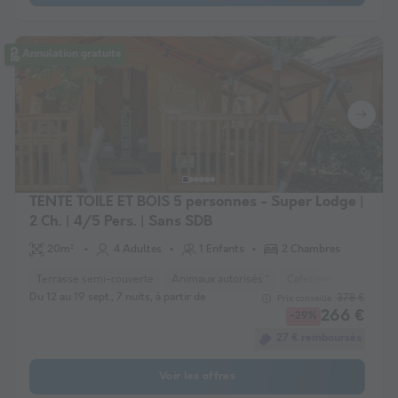
Annulation gratuite
TENTE TOILE ET BOIS 5 personnes - Super Lodge |
2 Ch. | 4/5 Pers. | Sans SDB
20m²
4 Adultes
1 Enfants
2 Chambres
Terrasse semi-couverte
Animaux autorisés *
Cafetière
Réfrigéra
Du 12 au 19 sept., 7 nuits, à partir de
378 €
Prix conseillé :
266 €
-29%
27 € remboursés
Voir les offres