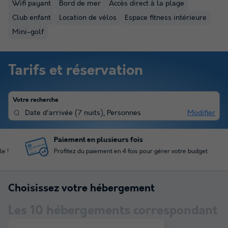
Wifi payant
Bord de mer
Accès direct à la plage
Club enfant
Location de vélos
Espace fitness intérieure
Mini-golf
Tarifs et réservation
Votre recherche
Date d'arrivée
(
7 nuits
),
Personnes
Modifier
Paiement en plusieurs fois
Profitez du paiement en 4 fois pour gérer votre budget
Choisissez votre hébergement
Les
10
hébergements correspondant