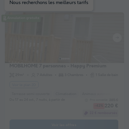
à votre sélection
Nous recherchons les meilleurs tarifs
Annulation gratuite
MOBILHOME 7 personnes - Happy Premium
29m²
7 Adultes
3 Chambres
1 Salle de bain
Voir le plan 2D
Terrasse semi-couverte
Climatisation
Animaux autorisés *
Barbe
Du 17 au 24 oct., 7 nuits, à partir de
385 €
Prix conseillé :
220 €
-42%
22 € remboursés
Voir les offres