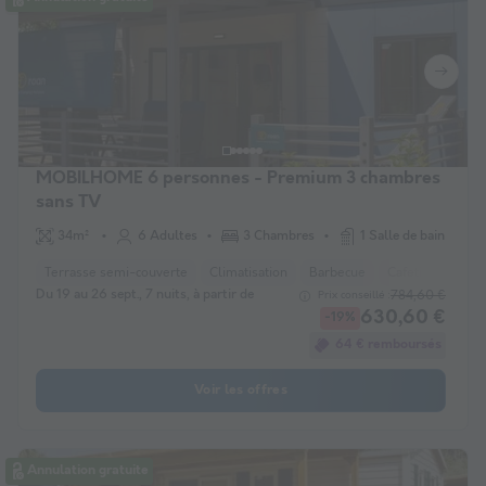
MOBILHOME 6 personnes - Premium 3 chambres
sans TV
34m²
6 Adultes
3 Chambres
1 Salle de bain
Terrasse semi-couverte
Climatisation
Barbecue
Cafetière
Cha
Du 19 au 26 sept., 7 nuits, à partir de
784,60 €
Prix conseillé :
630,60 €
-19%
64 € remboursés
Voir les offres
Annulation gratuite