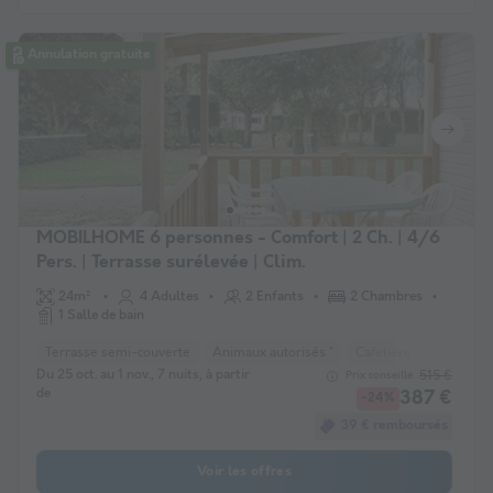
Annulation gratuite
MOBILHOME 6 personnes - Comfort | 2 Ch. | 4/6
Pers. | Terrasse surélevée | Clim.
24m²
4 Adultes
2 Enfants
2 Chambres
1 Salle de bain
Terrasse semi-couverte
Animaux autorisés *
Cafetière
Réfrigéra
Du 25 oct. au 1 nov., 7 nuits, à partir
515 €
Prix conseillé :
de
387 €
-24%
39 € remboursés
Voir les offres