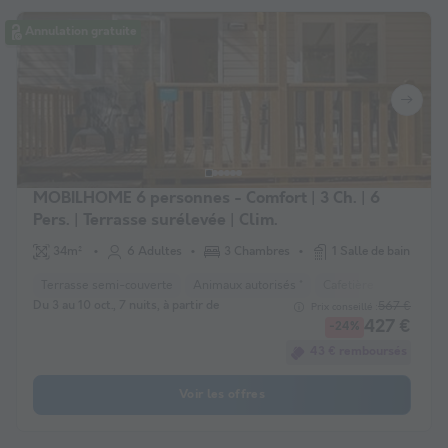
Annulation gratuite
MOBILHOME 6 personnes - Comfort | 3 Ch. | 6
Pers. | Terrasse surélevée | Clim.
34m²
6 Adultes
3 Chambres
1 Salle de bain
Terrasse semi-couverte
Animaux autorisés *
Cafetière
Lave-vais
Du 3 au 10 oct., 7 nuits, à partir de
567 €
Prix conseillé :
427 €
-24%
43 € remboursés
Voir les offres