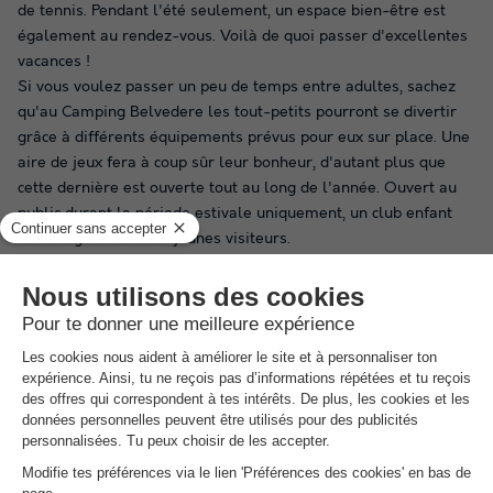
de tennis. Pendant l'été seulement, un espace bien-être est
également au rendez-vous. Voilà de quoi passer d'excellentes
vacances !
Si vous voulez passer un peu de temps entre adultes, sachez
qu'au Camping Belvedere les tout-petits pourront se divertir
grâce à différents équipements prévus pour eux sur place. Une
aire de jeux fera à coup sûr leur bonheur, d'autant plus que
cette dernière est ouverte tout au long de l'année. Ouvert au
public durant la période estivale uniquement, un club enfant
ravira également les jeunes visiteurs.
Rendez-vous sans attendre une minute de plus sur notre site
Internet Campings.com ; vous pourrez bénéficier des
meilleures offres en réservant sur notre plate-forme.
Bon
à savoir
Parking
Le parking n'est plus inclus dans le prix de l'hébergement des
frais de stationnement de 10,00 EUR par mobil-home et par
jour (une voiture) seront appliqués. En cas de deuxième