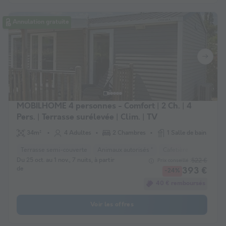
Annulation gratuite
MOBILHOME 4 personnes - Comfort | 2 Ch. | 4
Pers. | Terrasse surélevée | Clim. | TV
34m²
4 Adultes
2 Chambres
1 Salle de bain
Terrasse semi-couverte
Animaux autorisés *
Cafetière
Congélat
Du 25 oct. au 1 nov., 7 nuits, à partir
522 €
Prix conseillé :
de
393 €
-24%
40 € remboursés
Voir les offres