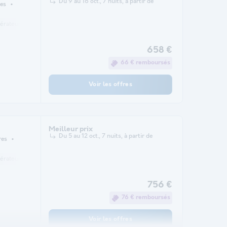
Du 9 au 16 oct., 7 nuits, à partir de
es
gérateur
Salon de jardin
Micro-ondes
Télévision
658 €
66 € remboursés
Voir les offres
Meilleur prix
Du 5 au 12 oct., 7 nuits, à partir de
res
gérateur
Salon de jardin
Micro-ondes
Télévision
756 €
76 € remboursés
Voir les offres