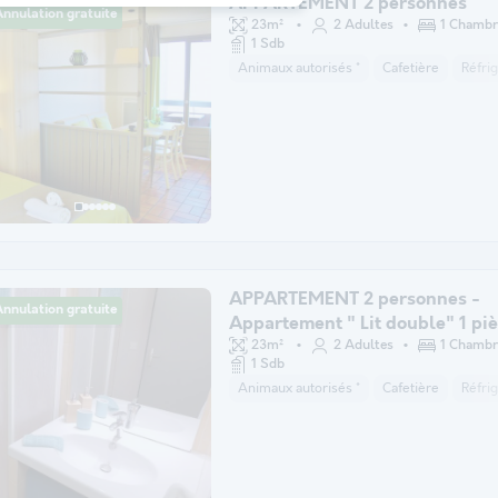
APPARTEMENT 2 personnes
nnulation gratuite
23m²
2 Adultes
1 Chambr
1 Sdb
Animaux autorisés *
Cafetière
Réfri
APPARTEMENT 2 personnes -
nnulation gratuite
Appartement " Lit double" 1 pi
23m²
2 Adultes
1 Chambr
1 Sdb
Animaux autorisés *
Cafetière
Réfri