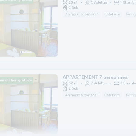
23m²
5 Adultes
1 Chambr
2 Sdb
Animaux autorisés *
Cafetière
Réfri
APPARTEMENT 7 personnes
nnulation gratuite
52m²
7 Adultes
3 Chamb
2 Sdb
Animaux autorisés *
Cafetière
Réfri