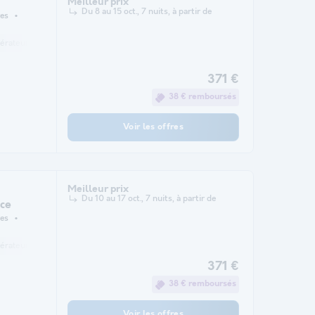
Meilleur prix
Du 8 au 15 oct., 7 nuits, à partir de
es
gérateur
Salon de jardin
Micro-ondes
Télévision
371 €
38 € remboursés
Voir les offres
Meilleur prix
Du 10 au 17 oct., 7 nuits, à partir de
èce
es
gérateur
Salon de jardin
Micro-ondes
Télévision
371 €
38 € remboursés
Voir les offres