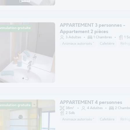
APPARTEMENT 3 personnes -
nnulation gratuite
Appartement 2 pièces
3 Adultes
1 Chambres
1 S
Animaux autorisés *
Cafetière
Réfri
APPARTEMENT 4 personnes
nnulation gratuite
38m²
4 Adultes
2 Chamb
2 Sdb
Animaux autorisés *
Cafetière
Réfri