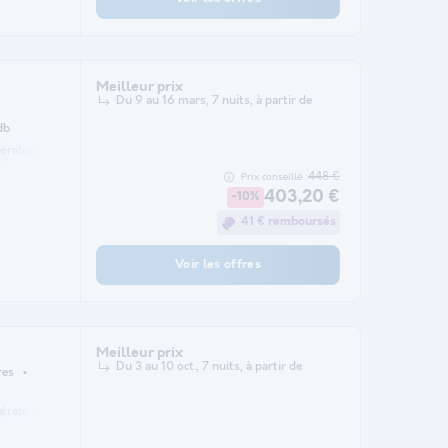
Meilleur prix
Du 9 au 16 mars, 7 nuits, à partir de
db
gérateur
Salon de jardin
Micro-ondes
Télévision
448 €
Prix conseillé :
403,20 €
-10%
41 € remboursés
Voir les offres
Meilleur prix
Du 3 au 10 oct., 7 nuits, à partir de
res
gérateur
Salon de jardin
Micro-ondes
Télévision