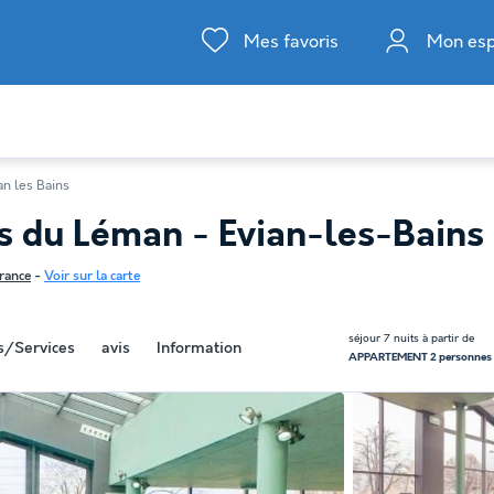
Mes favoris
Mon es
an les Bains
es du Léman - Evian-les-Bains
rance
-
Voir sur la carte
séjour 7 nuits à partir de
és/Services
avis
Information
APPARTEMENT 2 personnes