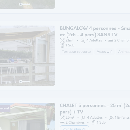
BUNGALOW 4 personnes - Smal
m² (2ch - 4 pers) SANS TV
21m²
4 Adultes
2 Chambr
1 Sdb
Terrasse couverte
Accès wifi
Animaux
CHALET 5 personnes - 25 m² (2c
Récent
pers) + TV
25m²
4 Adultes
1 Enfants
2 Chambres
1 Sdb
Voir le plan 2D