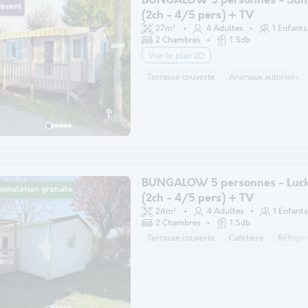
BUNGALOW 5 personnes - Sun
Récent
(2ch - 4/5 pers) + TV
27m²
4 Adultes
1 Enfants
2 Chambres
1 Sdb
Voir le plan 2D
Terrasse couverte
Animaux autorisés *
BUNGALOW 5 personnes - Luck
nnulation gratuite
(2ch - 4/5 pers) + TV
26m²
4 Adultes
1 Enfants
2 Chambres
1 Sdb
Terrasse couverte
Cafetière
Réfrigé