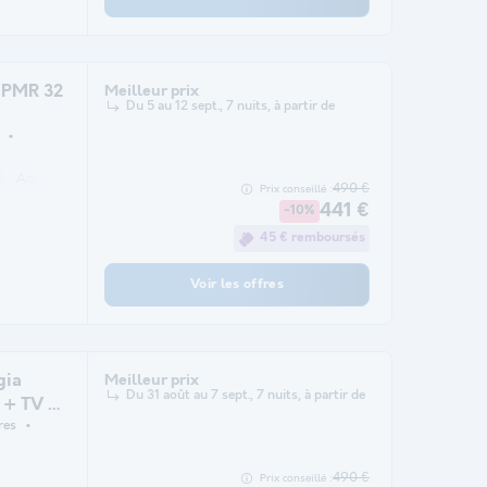
 PMR 32
Meilleur prix
Du 5 au 12 sept., 7 nuits, à partir de
Accueil mobilité réduite
Cafetière
Lave-vaisselle
Congélateur
Réf
490 €
Prix conseillé :
441 €
-10%
45 € remboursés
Voir les offres
gia
Meilleur prix
Du 31 août au 7 sept., 7 nuits, à partir de
) + TV +
res
490 €
Prix conseillé :