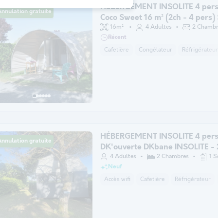
HÉBERGEMENT INSOLITE 4 pers
nnulation gratuite
Coco Sweet 16 m² (2ch - 4 pers
TV
16m²
4 Adultes
2 Chambr
Récent
Cafetière
Congélateur
Réfrigérateur
HÉBERGEMENT INSOLITE 4 pers
nnulation gratuite
DK'ouverte DKbane INSOLITE - 
chambres (avec sanitaires et sa
4 Adultes
2 Chambres
1 S
Neuf
3/4 pers.
Accès wifi
Cafetière
Réfrigérateur