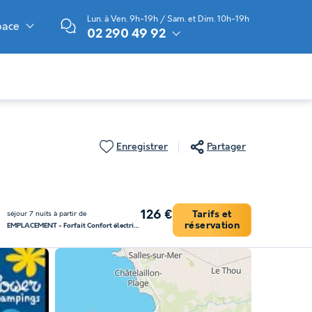
Lun. à Ven. 9h-19h / Sam. et Dim. 10h-19h
pace
02 290 49 92
Enregistrer
Partager
126 €
Tarifs et
séjour 7 nuits à partir de
réservation
EMPLACEMENT - Forfait Confort électricité 6A (1 tente, caravane ou camping-car / 1 voiture)