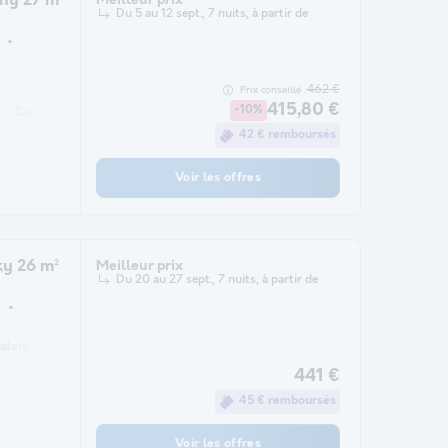
ny 27 m²
Du 5 au 12 sept., 7 nuits, à partir de
462 €
Prix conseillé :
415,80 €
-10%
Cafetière
Réfrigérateur
Salon de jardin
Chauffage
Micro-ondes
42 € remboursés
Voir les offres
y 26 m²
Meilleur prix
Du 20 au 27 sept., 7 nuits, à partir de
rateur
Salon de jardin
Chauffage
Micro-ondes
Place de parking
Tél
441 €
45 € remboursés
Voir les offres