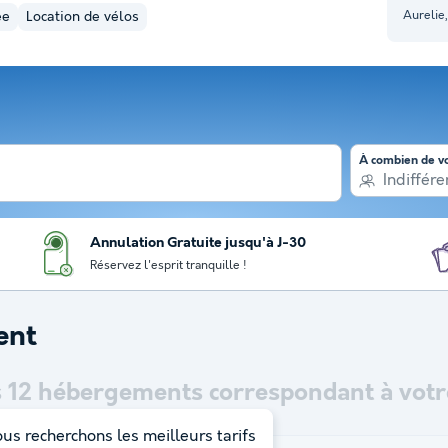
Aurelie
ée
Location de vélos
À combien de v
Indiffére
Annulation Gratuite jusqu'à J-30
Réservez l'esprit tranquille !
ent
s
12
hébergements correspondant à votre
us recherchons les meilleurs tarifs