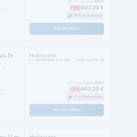
448 €
Prix conseillé :
403,20 €
-10%
longue
Réfrigérateur
Salon de jardin
Chauffage
Micro-ondes
Place
41 € remboursés
Voir les offres
ia 26
Meilleur prix
Du 30 août au 6 sept., 7 nuits, à partir de
448 €
Prix conseillé :
403,20 €
-10%
teur
Réfrigérateur
Salon de jardin
Chauffage
Micro-ondes
Place 
41 € remboursés
Voir les offres
Meilleur prix