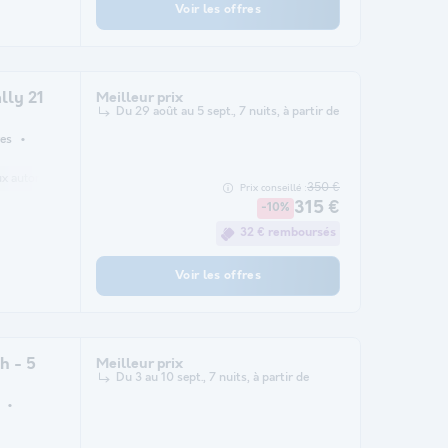
Voir les offres
ly 21
Meilleur prix
Du 29 août au 5 sept., 7 nuits, à partir de
es
 autorisés *
Cafetière
Congélateur
Réfrigérateur
Salon de jardin
350 €
Prix conseillé :
315 €
-10%
32 € remboursés
Voir les offres
h - 5
Meilleur prix
Du 3 au 10 sept., 7 nuits, à partir de