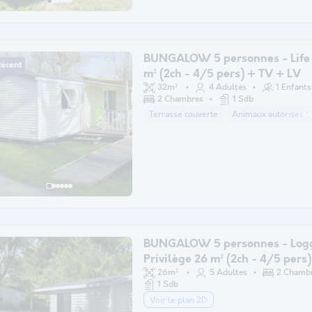
BUNGALOW 5 personnes - Life
Récent
m² (2ch - 4/5 pers) + TV + LV
32m²
4 Adultes
1 Enfants
2 Chambres
1 Sdb
Terrasse couverte
Animaux autorisés *
BUNGALOW 5 personnes - Log
Privilège 26 m² (2ch - 4/5 pers
LV
26m²
5 Adultes
2 Chamb
1 Sdb
Voir le plan 2D