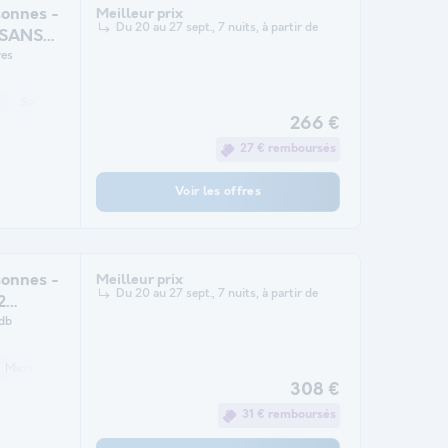
onnes -
Meilleur prix
Du 20 au 27 sept., 7 nuits, à partir de
) SANS
es
Salon de jardin
Micro-ondes
Place de parking
266 €
27 € remboursés
Voir les offres
onnes -
Meilleur prix
Du 20 au 27 sept., 7 nuits, à partir de
2
ns TV)
db
Micro-ondes
308 €
31 € remboursés