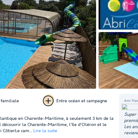
Lire la vidéo
familiale
Entre océan et campagne
Avis Trip
+ 44
Super 
 atlantique en Charente-Maritime, à seulement 3 km de la
premièr
photos
t découvrir la Charente-Maritime, l'île d'Oléron et le
Les an
i CôtierLe cam...
Lire la suite
revien