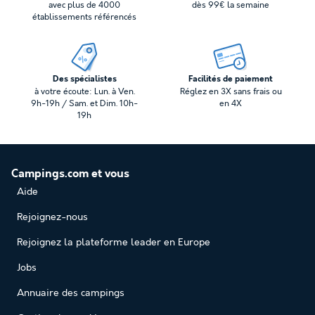
avec plus de 4000
dès 99€ la semaine
établissements référencés
Des spécialistes
Facilités de paiement
à votre écoute: Lun. à Ven.
Réglez en 3X sans frais ou
9h-19h / Sam. et Dim. 10h-
en 4X
19h
Campings.com et vous
Aide
Rejoignez-nous
Rejoignez la plateforme leader en Europe
Jobs
Annuaire des campings