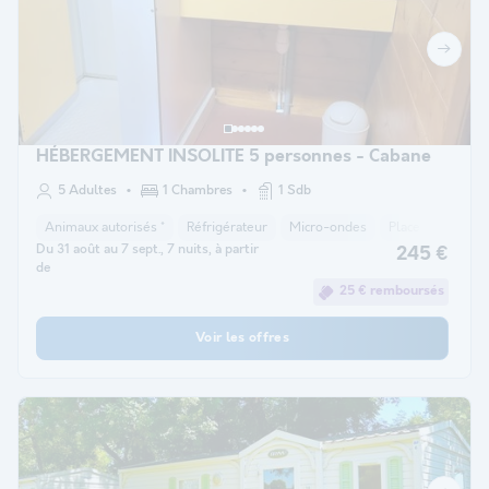
HÉBERGEMENT INSOLITE 5 personnes - Cabane
5 Adultes
1 Chambres
1 Sdb
Animaux autorisés *
Réfrigérateur
Micro-ondes
Place de parking
Du 31 août au 7 sept., 7 nuits, à partir
245 €
de
25 € remboursés
Voir les offres