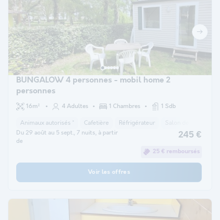
BUNGALOW 4 personnes - mobil home 2
personnes
16m²
4 Adultes
1 Chambres
1 Sdb
Animaux autorisés *
Cafetière
Réfrigérateur
Salon de jardin
M
Du 29 août au 5 sept., 7 nuits, à partir
245 €
de
25 € remboursés
Voir les offres