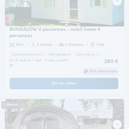
BUNGALOW 6 personnes - mobil home 4
personnes
30m²
6 Adultes
2 Chambres
1 Sdb
Animaux autorisés *
Réfrigérateur
Salon de jardin
Micro-ondes
Du 31 août au 7 sept., 7 nuits, à partir
280 €
de
28 € remboursés
Voir les offres
Récent