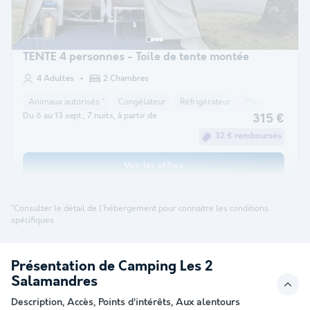
TENTE 4 personnes - Toile de tente montée
4 Adultes
2 Chambres
Animaux autorisés *
Congélateur
Réfrigérateur
Place de parking
Du 6 au 13 sept., 7 nuits, à partir de
315 €
32 € remboursés
Voir les offres
*Consulter le détail de l'hébergement pour connaitre les conditions
spécifiques
Présentation de Camping Les 2
Salamandres
Description, Accès, Points d’intérêts, Aux alentours