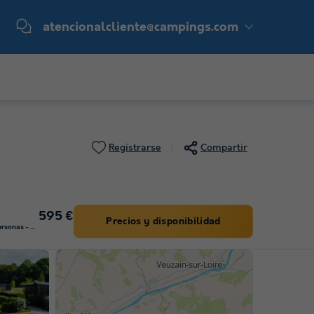
atencionalcliente@campings.com
Registrarse
Compartir
595 €
Precios y disponibilidad
ALOJAMIENTO INUSUAL 2 personas - Tipi dúo