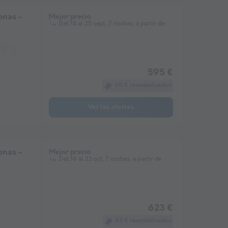
nas -
Mejor precio
Del 18 al 25 sept, 7 noches, a partir de
ra
refrigerador
Salón de jardín
microonda
595 €
60 € reembolsados
Ver las ofertas
nas -
Mejor precio
Del 16 al 23 oct, 7 noches, a partir de
623 €
63 € reembolsados