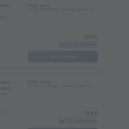
onas -
Mejor precio
Del 12 al 19 sept, 7 noches, a partir de
iones
700 €
70 € reembolsados
Ver las ofertas
onas -
Mejor precio
Del 11 al 18 sept, 7 noches, a partir de
hab.)
iones
refrigerador
Salón de jardín
microonda
763 €
77 € reembolsados