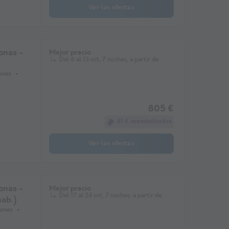
Ver las ofertas
onas -
Mejor precio
Del 6 al 13 oct, 7 noches, a partir de
iones
805 €
81 € reembolsados
Ver las ofertas
onas -
Mejor precio
Del 17 al 24 oct, 7 noches, a partir de
hab.)
iones