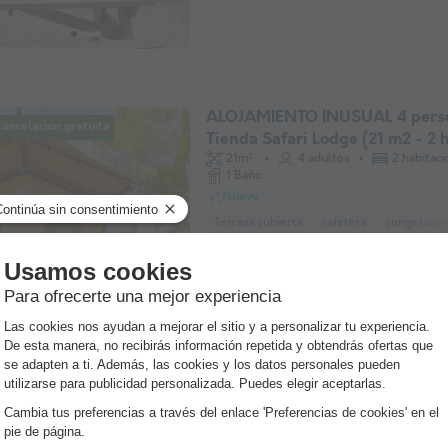
ALOJAMIENTO INUSUAL 4 pers
ancelación gratuita
Tienda Safari Lodge (21 m2 - 2 
21m²
4 adultos
2 habitaci
1 Baño
Nuevo
Terraza cubierta
cafetera
congelador
ALOJAMIENTO INUSUAL 4 pers
Cabaña (10 m² - 1 hab.)
10m²
4 adultos
1 habitaci
Terraza cubierta
refrigerador
micro