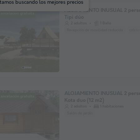
tamos buscando los mejores precios
ALOJAMIENTO INUSUAL 2 perso
ancelación gratuita
Tipi dúo
2 adultos
1 Baño
Recepción de movilidad reducida
cafete
ALOJAMIENTO INUSUAL 2 perso
ancelación gratuita
Kota duo (12 m2)
2 adultos
1 habitaciones
Salón de jardín