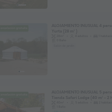
ALOJAMIENTO INUSUAL 4 pers
ancelación gratuita
Yurta (28 m² )
28m²
4 adultos
1 habitac
0 Baño
Salón de jardín
ALOJAMIENTO INUSUAL 5 pers
ancelación gratuita
Tienda Safari Lodge (40 m² - 2 
40m²
5 adultos
2 habitac
1 Baño