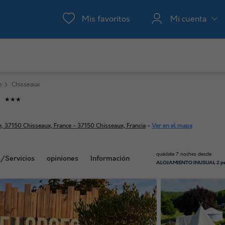
Mis favoritos
Mi cuenta
e
Chisseaux
★★★
s
, 37150 Chisseaux, France - 37150 Chisseaux, Francia
-
Ver en el mapa
quédate 7 noches desde
s/Servicios
opiniones
Información