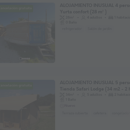
ALOJAMIENTO INUSUAL 4 pers
ancelación gratuita
Yurta confort (28 m² )
28m²
4 adultos
1 habitac
0 Baño
refrigerador
Salón de jardín
ALOJAMIENTO INUSUAL 5 pers
ancelación gratuita
Tienda Safari Lodge (34 m2 - 2 
34m²
5 adultos
2 habitac
1 Baño
Nuevo
Terraza cubierta
cafetera
congelador