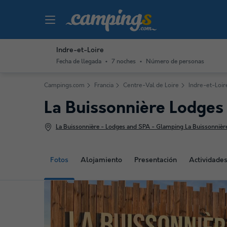
Indre-et-Loire
Fecha de llegada
7 noches
Número de personas
Campings.com
Francia
Centre-Val de Loire
Indre-et-Loir
La Buissonnière Lodge
La Buissonnière - Lodges and SPA - Glamping La Buissonnière
Fotos
Alojamiento
Presentación
Actividade