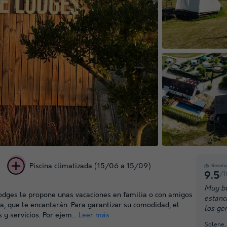
Piscina climatizada (15/06 a 15/09)
Reseñ
/1
9.5
+ 63
Muy bu
odges le propone unas vacaciones en familia o con amigos
estanc
fotos
a, que le encantarán. Para garantizar su comodidad, el
los ge
y servicios. Por ejem...
Leer más
Solene,