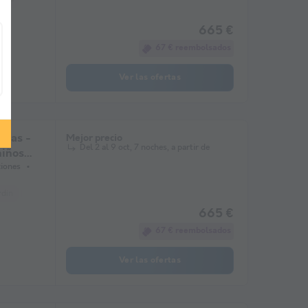
665 €
67 € reembolsados
Ver las ofertas
onas -
Mejor precio
Del 2 al 9 oct, 7 noches, a partir de
niños
ciones
rdín
microonda
TV
665 €
67 € reembolsados
Ver las ofertas