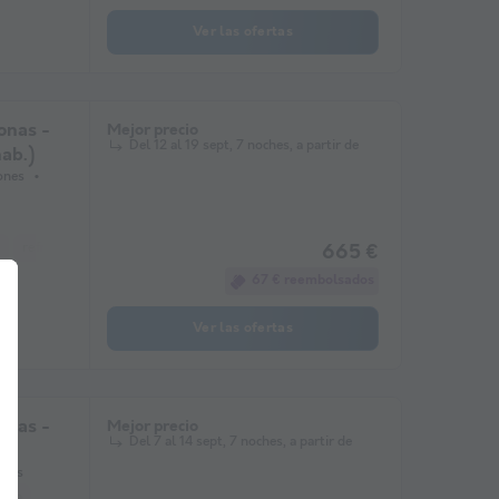
Ver las ofertas
onas -
Mejor precio
Del 12 al 19 sept, 7 noches, a partir de
hab.)
ones
refrigerador
Salón de jardín
microonda
665 €
67 € reembolsados
Ver las ofertas
onas -
Mejor precio
Del 7 al 14 sept, 7 noches, a partir de
ones
onda