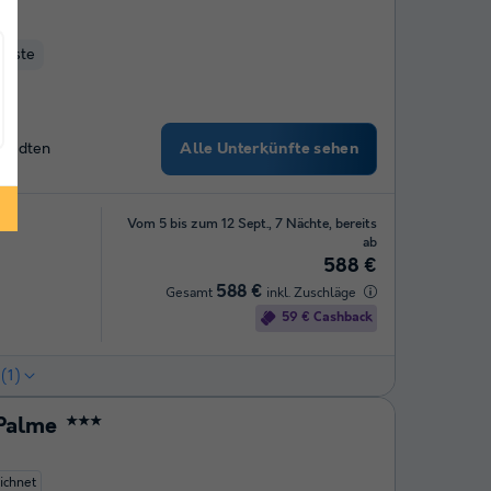
Küste
Alle Unterkünfte sehen
Städten
Vom 5 bis zum 12 Sept., 7 Nächte, bereits
ab
588 €
588 €
Gesamt
inkl. Zuschläge
59 € Cashback
(1)
Palme
★★★
ichnet