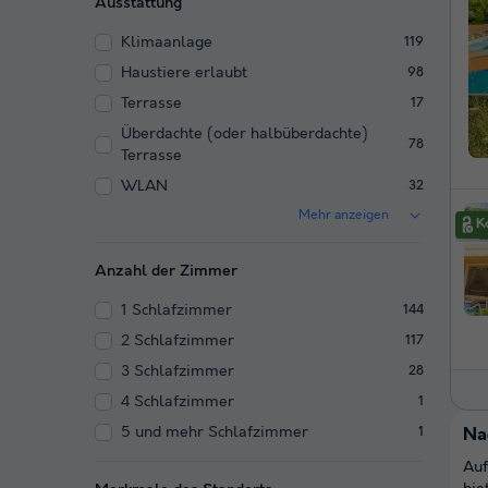
Ausstattung
Klimaanlage
119
Haustiere erlaubt
98
Terrasse
17
Überdachte (oder halbüberdachte)
78
Terrasse
WLAN
32
Mehr anzeigen
Anzahl der Zimmer
1 Schlafzimmer
144
2 Schlafzimmer
117
3 Schlafzimmer
28
4 Schlafzimmer
1
5 und mehr Schlafzimmer
1
Na
Auf