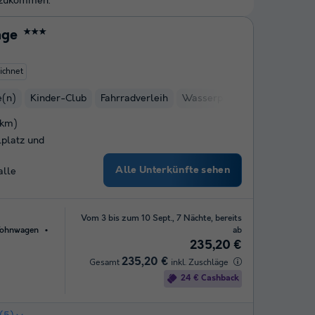
chzukommen.
age
★★★
ichnet
e(n)
Kinder-Club
Fahrradverleih
Wasserpark
Mini-Golf
5km)
lplatz und
Alle Unterkünfte sehen
alle
Vom 3 bis zum 10 Sept., 7 Nächte, bereits
ohnwagen
ab
235,20 €
235,20 €
Gesamt
inkl. Zuschläge
24 € Cashback