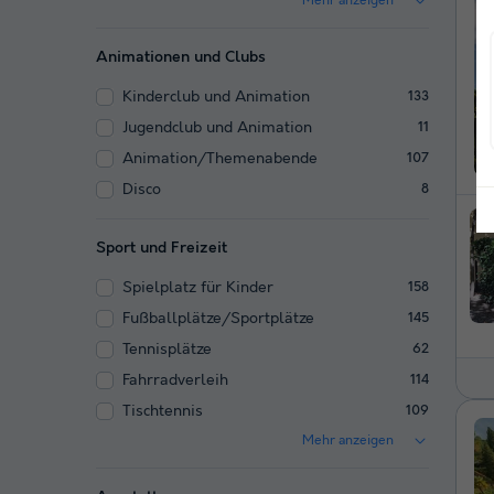
Mehr anzeigen
Animationen und Clubs
Kinderclub und Animation
133
Jugendclub und Animation
11
Animation/Themenabende
107
Disco
8
Sport und Freizeit
Spielplatz für Kinder
158
Fußballplätze/Sportplätze
145
Tennisplätze
62
Fahrradverleih
114
Tischtennis
109
Mehr anzeigen