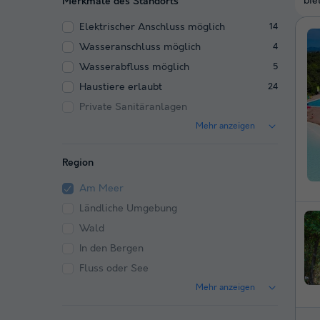
bie
Merkmale des Standorts
Elektrischer Anschluss möglich
14
Wasseranschluss möglich
4
Wasserabfluss möglich
5
Haustiere erlaubt
24
Private Sanitäranlagen
Mehr anzeigen
Region
Am Meer
Ländliche Umgebung
Wald
In den Bergen
Fluss oder See
Mehr anzeigen