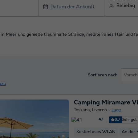
Beliebig
am Meer und genieße traumhafte Strände, mediterranes Flair und fam
Sortieren nach
Vorsch
azu
Camping Miramare Vi
Toskana
,
Livorno
Lage
8.7
Sehr gut
4.1
Kostenloses WLAN
An der 