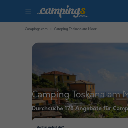
Campings.com
Camping Toskana am Meer
Camping Toskana am 
Durchsuche 178 Angebote für Camp
Wohin gehst du?