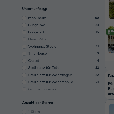
Unterkunftstyp
Mobilheim
50
Bungalow
24
Lodgezelt
16
Haus, Villa
Wohnung, Studio
21
Tiny House
3
Chalet
4
Stellplatz für Zelt
22
Stellplatz für Wohnwagen
22
Buc
Stellplatz für Wohnmobile
21
Für
Buc
Gruppenunterkunft
an
Anzahl der Sterne
1 Stern