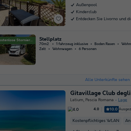
Außenpool
Kinderclub
Entdecken Sie Livorno und 
Stellplatz
Kostenlose Stornierung
70m2
1 fahrzeug inklusive
Boden Rasen
Wohn
Zelt
Wohnwagen
6 Personen
Alle Unterkünfte sehen 
Gitavillage Club degl
Latium
,
Pescia Romana
Lage
10.0
Ausgez
4.0
Kostenpflichtiges WLAN
An