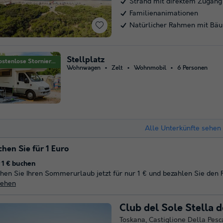
Strand mit direktem Zugang
Familienanimationen
Natürlicher Rahmen mit Bä
Stellplatz
Kostenlose Stornierung
Wohnwagen
Zelt
Wohnmobil
6 Personen
Alle Unterkünfte sehen 
hen Sie für 1 Euro
 1 € buchen
hen Sie Ihren Sommerurlaub jetzt für nur 1 € und bezahlen Sie den
sehen
Club del Sole Stella 
Toskana
,
Castiglione Della Pesc