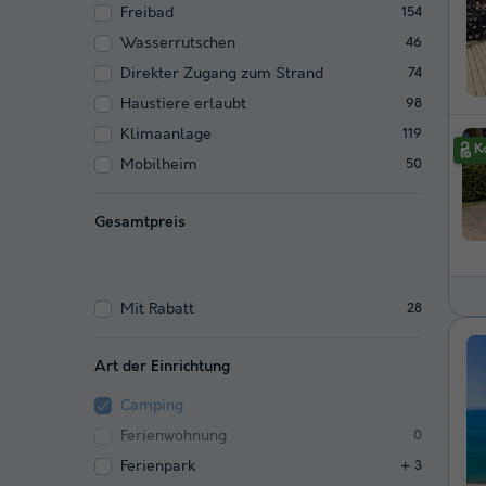
Freibad
154
Wasserrutschen
46
Direkter Zugang zum Strand
74
Haustiere erlaubt
98
Klimaanlage
119
Mobilheim
50
Gesamtpreis
Mit Rabatt
28
Art der Einrichtung
Camping
Ferienwohnung
0
Ferienpark
+ 3