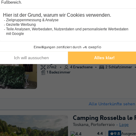
10.0
Ausgezeichnet
Kostenloses WLAN
An der 
Entspannend
100m vom Strand entfernt
In der Nähe von berühmten 
Bungalow 4 Personen
27m2
4 Erwachsene
2 Schlafzimmer
1 Badezimmer
Alle Unterkünfte sehen 
Camping Rosselba le 
Toskana
,
Portoferraio
Lage
9.8
Ausgeze
4.4