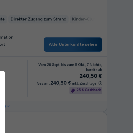
ste
Direkter Zugang zum Strand
Kinder-Club
Fahrradverleih
imation
Alle Unterkünfte sehen
ort
Vom 28 Sept. bis zum 5 Okt., 7 Nächte,
bereits ab
240,50 €
240,50 €
Gesamt
inkl. Zuschläge
25 € Cashback
(5)
ge