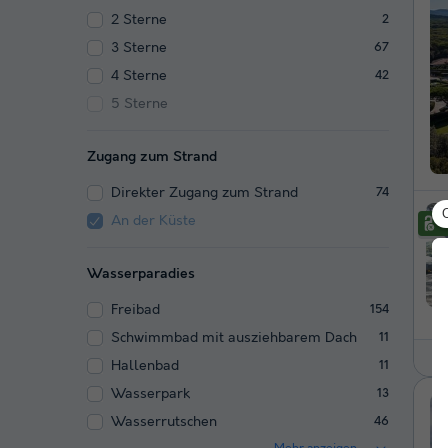
2 Sterne
2
3 Sterne
67
4 Sterne
42
5 Sterne
Zugang zum Strand
Direkter Zugang zum Strand
74
An der Küste
Wasserparadies
Freibad
154
Schwimmbad mit ausziehbarem Dach
11
Hallenbad
11
Wasserpark
13
Wasserrutschen
46