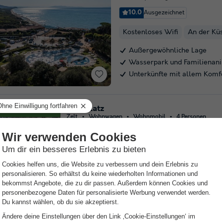
10.0
Ausgezeichnet
Kostenloses Wifi
An der Kü
Außergewöhnliche Lage
Wasserpark und Familienan
Unterkünfte mit allem Komf
Stellplatz
Kostenlose Stornierung
Zelt
Wohnwagen
Wohnmobil
4 Personen
Alle Unterkünfte sehen 
Camping Luna
Toskana
,
Marina Di Massa
La