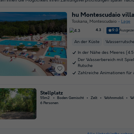
ten Ihnen die Möglichkeit Ihren Zahlungsverpflichtungen später na
hu Montescudaio vill
Toskana
,
Montescudaio
Lage
9.0
Ausgeze
4.3
An der Küste
Wasserrutsch
In der Nähe des Meeres (4.
Der Wasserbereich mit Spie
Rutsche
Zahlreiche Animationen für 
Stellplatz
55m2
Boden Gemischt
Zelt
Wohnmobil
W
6 Personen