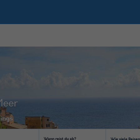
Meer
ings
Wann reist du ab?
Wie viele Reise