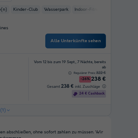
e(n)
Kinder-Club
Wasserpark
Indoor-Fitnessbereich
Hamm
eines
Alle Unterkünfte sehen
Vom 12 bis zum 19 Sept., 7 Nächte, bereits
ab
322 €
Regulärer Preis:
238 €
-26%
238 €
Gesamt
inkl. Zuschläge
24 € Cashback
(1)
en abschließen, ohne sofort zahlen zu müssen. Wir