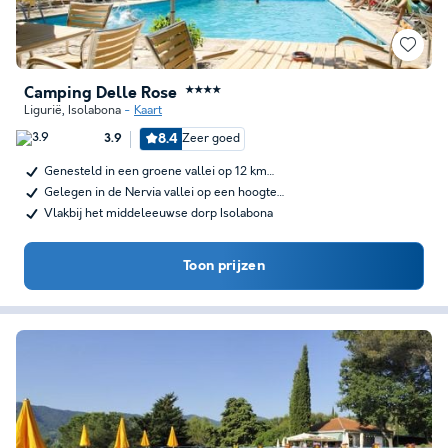
Camping Delle Rose
★★★★
Ligurië
,
Isolabona
Kaart
8.4
Zeer goed
3.9
Genesteld in een groene vallei op 12 km…
Gelegen in de Nervia vallei op een hoogte…
Vlakbij het middeleeuwse dorp Isolabona
Toon prijzen