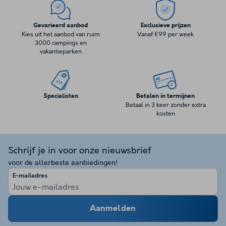
Gevarieerd aanbod
Exclusieve prijzen
Kies uit het aanbod van ruim
Vanaf €99 per week
3000 campings en
vakantieparken
Specialisten
Betalen in termijnen
Betaal in 3 keer zonder extra
kosten
Schrijf je in voor onze nieuwsbrief
voor de allerbeste aanbiedingen!
E-mailadres
Aanmelden