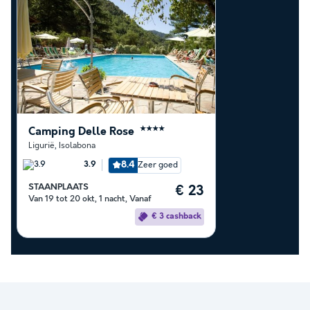
Camping Delle Rose
★★★★
Ligurië
,
Isolabona
8.4
Zeer goed
3.9
STAANPLAATS
€ 23
Van 19 tot 20 okt, 1 nacht, Vanaf
€ 3 cashback