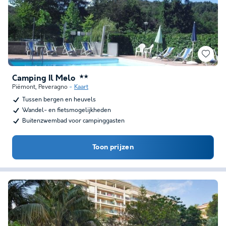
Camping Il Melo
★★
Piëmont
,
Peveragno
Kaart
Tussen bergen en heuvels
Wandel- en fietsmogelijkheden
Buitenzwembad voor campinggasten
Toon prijzen