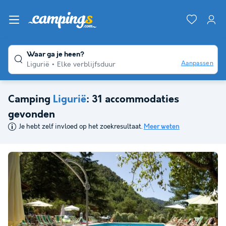
Waar ga je heen?
Aanpassen
Ligurië
Elke verblijfsduur
Camping
Ligurië
: 31 accommodaties
gevonden
Je hebt zelf invloed op het zoekresultaat.
Meer weten