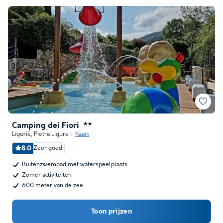
Camping dei Fiori
★★
Ligurië
,
Pietra Ligure
Kaart
8.0
Zeer goed
Buitenzwembad met waterspeelplaats
Zomer activiteiten
600 meter van de zee
Toon prijzen