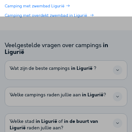
Camping met zwembad Ligurië
Camping met overdekt zwembad in Ligurië
Veelgestelde vragen over campings
in
Ligurië
Wat zijn de beste campings
in Ligurië
?
Welke campings raden jullie aan
in Ligurië
?
Welke stad
in Ligurië
of
in de buurt van
Ligurië
raden jullie aan?