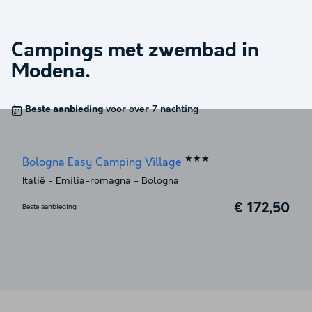
Campings met zwembad in
Modena
.
Beste aanbieding
voor over 7 nachting
★★★
Bologna Easy Camping Village
Italië
-
Emilia-romagna
-
Bologna
€ 172,50
Beste aanbieding