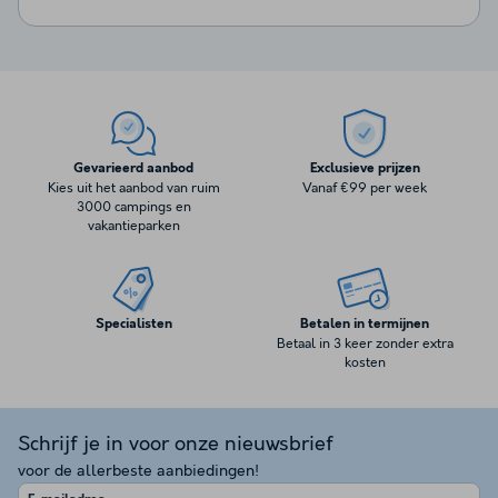
Gevarieerd aanbod
Exclusieve prijzen
Kies uit het aanbod van ruim
Vanaf €99 per week
3000 campings en
vakantieparken
Specialisten
Betalen in termijnen
Betaal in 3 keer zonder extra
kosten
Schrijf je in voor onze nieuwsbrief
voor de allerbeste aanbiedingen!