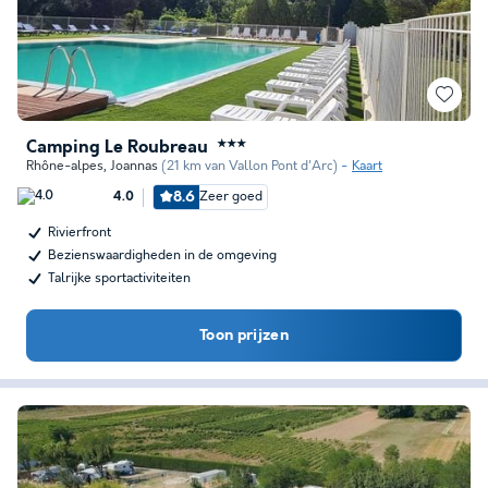
Camping Le Roubreau
★★★
Rhône-alpes
,
Joannas
(21 km van Vallon Pont d'Arc)
Kaart
8.6
Zeer goed
4.0
Rivierfront
Bezienswaardigheden in de omgeving
Talrijke sportactiviteiten
Toon prijzen