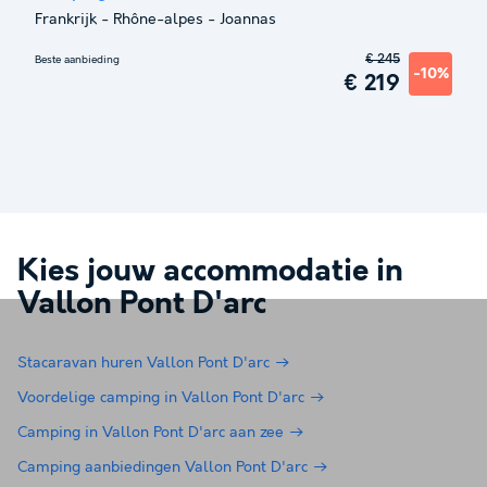
Frankrijk
-
Rhône-alpes
-
Joannas
€ 245
Beste aanbieding
-10%
€ 219
Kies jouw accommodatie in
Vallon Pont D'arc
Stacaravan huren Vallon Pont D'arc
Voordelige camping in Vallon Pont D'arc
Camping in Vallon Pont D'arc aan zee
Camping aanbiedingen Vallon Pont D'arc