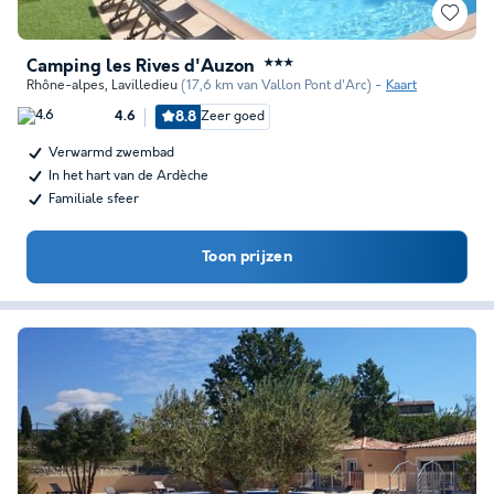
Camping les Rives d'Auzon
★★★
Rhône-alpes
,
Lavilledieu
(17,6 km van Vallon Pont d'Arc)
Kaart
8.8
Zeer goed
4.6
Verwarmd zwembad
In het hart van de Ardèche
Familiale sfeer
Toon prijzen