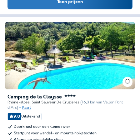
Toon prijzen
Camping de la Claysse
★★★★
Rhône-alpes
,
Saint Sauveur De Cruzieres
(16,3 km van Vallon Pont
d'Arc)
Kaart
9.0
Uitstekend
Doorkruist door een kleine rivier
Startpunt voor wandel- en mountainbiketochten
Warme en vriendelijke sfeer