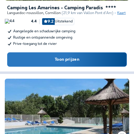
Camping Les Amarines - Camping Paradis
★★★★
Languedoc-roussillon
,
Cornillon
(21,9 km van Vallon Pont d'Arc)
Kaart
9.2
Uitstekend
4.4
Aangelegde en schaduwrijke camping
Rustige en ontspannende omgeving
Prive-toegang tot de rivier
Toon prijzen