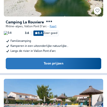
Camping La Rouviere
★★★
Rhône-alpes
,
Vallon Pont D'arc
Kaart
8.4
Zeer goed
3.6
Familiecamping
Kamperen in een uitzonderlijke natuurlijke…
Langs de rivier in Vallon Pont d'arc
Toon prijzen