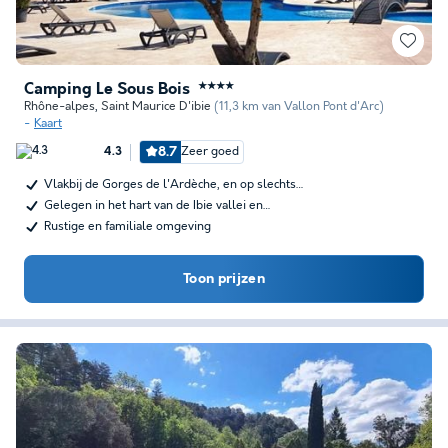
Camping Le Sous Bois
★★★★
Rhône-alpes
,
Saint Maurice D'ibie
(11,3 km van Vallon Pont d'Arc)
Kaart
8.7
Zeer goed
4.3
Vlakbij de Gorges de l'Ardèche, en op slechts…
Gelegen in het hart van de Ibie vallei en…
Rustige en familiale omgeving
Toon prijzen