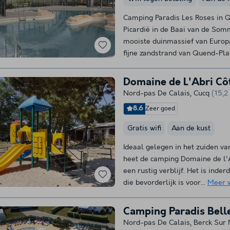
Camping Paradis Les Roses in 
Picardië in de Baai van de Somm
mooiste duinmassief van Europa
fijne zandstrand van Quend-Plag
Domaine de L'Abri Cô
Nord-pas De Calais
,
Cucq
(15,2
8.6
Zeer goed
Gratis wifi
Aan de kust
Ideaal gelegen in het zuiden va
heet de camping Domaine de l'
een rustig verblijf. Het is ind
die bevorderlijk is voor...
Meer 
Camping Paradis Bell
Nord-pas De Calais
,
Berck Sur