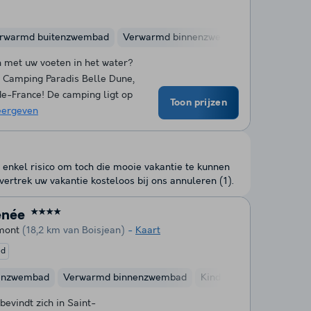
rwarmd buitenzwembad
Verwarmd binnenzwembad
Waterglijb
 met uw voeten in het water?
p Camping Paradis Belle Dune,
de-France! De camping ligt op
Toon prijzen
ergeven
 enkel risico om toch die mooie vakantie te kunnen
ertrek uw vakantie kosteloos bij ons annuleren (1).
enée
★★★★
mont
(18,2 km van Boisjean)
Kaart
ed
enzwembad
Verwarmd binnenzwembad
Kinderclub
Fietsverhu
evindt zich in Saint-