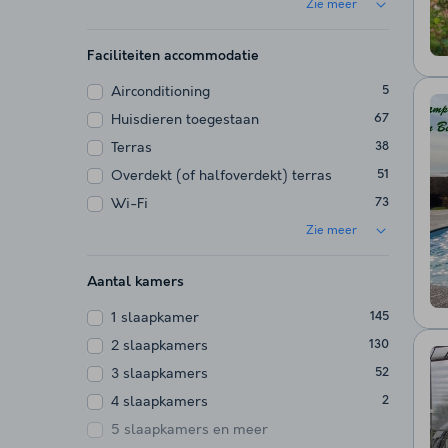
Zie meer
Faciliteiten accommodatie
Airconditioning
5
Huisdieren toegestaan
67
Terras
38
Overdekt (of halfoverdekt) terras
51
Wi-Fi
73
Zie meer
Aantal kamers
1 slaapkamer
145
2 slaapkamers
130
3 slaapkamers
52
4 slaapkamers
2
5 slaapkamers en meer