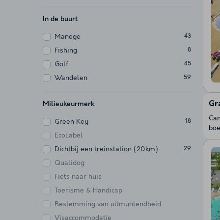
In de buurt
Manege
43
Fishing
8
Golf
45
Wandelen
59
Gr
Milieukeurmerk
Cam
Green Key
18
boe
EcoLabel
Dichtbij een treinstation (20km)
29
Qualidog
Fiets naar huis
Toerisme & Handicap
Bestemming van uitmuntendheid
Visaccommodatie