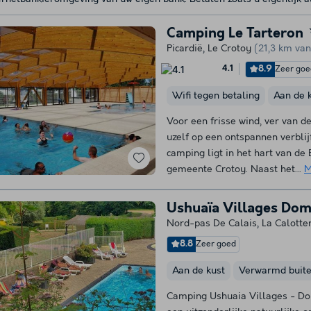
Camping Le Tarteron
Picardië
,
Le Crotoy
(21,3 km van
8.9
Zeer goe
4.1
Wifi tegen betaling
Aan de 
Voor een frisse wind, ver van de
uzelf op een ontspannen verblij
camping ligt in het hart van de
gemeente Crotoy. Naast het...
M
Ushuaïa Villages Dom
Nord-pas De Calais
,
La Calotte
8.8
Zeer goed
Aan de kust
Verwarmd buit
Camping Ushuaia Villages - Dom