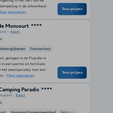
mgeving, in het hart van de
erdompeling in de schoonheid
Toon prijzen
Meer weergeven
de Moncourt
★★★★
jean)
Kaart
ed
Waterglijbanen
Fietsverhuur
, gelegen in de Picardie in
 in een warme en familiale
an het zwemparadijs met een
Toon prijzen
n...
Meer weergeven
Camping Paradis
★★★★
oisjean)
Kaart
d
kust
Verwarmd binnenzwembad
Waterglijbanen
Kinderclub