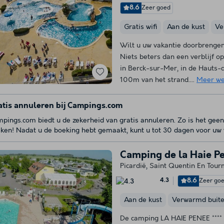
8.6
Zeer goed
Gratis wifi
Aan de kust
Ve
Wilt u uw vakantie doorbrengen
Niets beters dan een verblijf o
in Berck-sur-Mer, in de Hauts-
100m van het strand....
Meer we
atis annuleren bij Campings.com
pings.com biedt u de zekerheid van gratis annuleren. Zo is het geen
ken! Nadat u de boeking hebt gemaakt, kunt u tot 30 dagen voor uw v
Camping de la Haie P
Picardië
,
Saint Quentin En Tour
8.6
Zeer go
4.3
Aan de kust
Verwarmd buit
De camping LA HAIE PENEE **** b