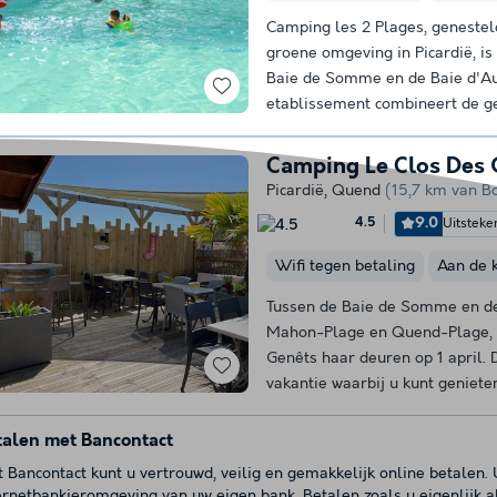
Camping les 2 Plages, genesteld
groene omgeving in Picardië, is
Baie de Somme en de Baie d'Aut
etablissement combineert de g
Camping Le Clos Des 
Picardië
,
Quend
(15,7 km van B
9.0
Uitsteke
4.5
Wifi tegen betaling
Aan de 
Tussen de Baie de Somme en de 
Mahon-Plage en Quend-Plage, 
Genêts haar deuren op 1 april.
vakantie waarbij u kunt genieten
talen met Bancontact
 Bancontact kunt u vertrouwd, veilig en gemakkelijk online betalen.
ernetbankieromgeving van uw eigen bank. Betalen zoals u eigenlijk a