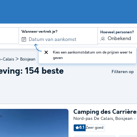
Wanneer vertrek je?
Hoeveel personen?
Onbekend
Kies een aankomstdatum om de prijzen weer te
geven
>
-Calais
Boisjean
ving: 154 beste
Filteren op
Camping des Carrière
Nord-pas De Calais
,
Boisjean
8.1
Zeer goed