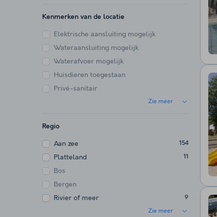
Kenmerken van de locatie
Elektrische aansluiting mogelijk
Wateraansluiting mogelijk
Waterafvoer mogelijk
Huisdieren toegestaan
Privé-sanitair
Zie meer
Regio
Aan zee
154
Platteland
11
Bos
Bergen
Rivier of meer
9
Zie meer