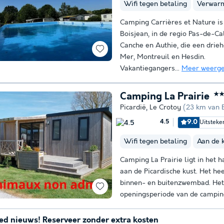
Wifi tegen betaling
Verwar
Camping Carrières et Nature is
Boisjean, in de regio Pas-de-Cal
Canche en Authie, die een dri
Mer, Montreuil en Hesdin.
Vakantiegangers...
Meer weerg
Camping La Prairie
★
Picardië
,
Le Crotoy
(23 km van 
9.0
Uitsteke
4.5
Wifi tegen betaling
Aan de 
Camping La Prairie ligt in het 
aan de Picardische kust. Het h
binnen- en buitenzwembad. Het 
openingsperiode van de camping
ed nieuws! Reserveer zonder extra kosten