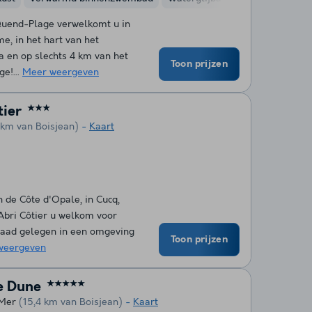
Quend-Plage verwelkomt u in
e, in het hart van het
 en op slechts 4 km van het
Toon prijzen
e!...
Meer weergeven
tier
★★★
 km van Boisjean)
Kaart
n de Côte d'Opale, in Cucq,
Abri Côtier u welkom voor
erdaad gelegen in een omgeving
Toon prijzen
weergeven
e Dune
★★★★★
 Mer
(15,4 km van Boisjean)
Kaart