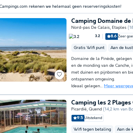
 Campings.com rekenen we helemaal geen reserveringskosten!
Camping Domaine de 
Nord-pas De Calais
,
Etaples
(1
8.6
Zeer go
3.2
Gratis Wifi punt
Aan de kust
Domaine de la Pinède, gelegen 
en de monding van de Canche, i
met duinen en pijnbomen en bie
ontspannen omgeving.
Ideaal gelegen...
Meer weergev
Camping les 2 Plages
Picardië
,
Quend
(14,2 km van Bo
9.5
Uitstekend
Wifi tegen betaling
Aan de 