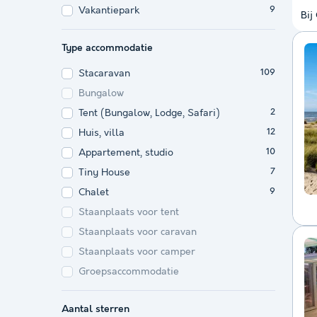
Vakantiepark
9
Bij
Type accommodatie
Stacaravan
109
Bungalow
Tent (Bungalow, Lodge, Safari)
2
Huis, villa
12
Appartement, studio
10
Tiny House
7
Chalet
9
Staanplaats voor tent
Staanplaats voor caravan
Staanplaats voor camper
Groepsaccommodatie
Aantal sterren