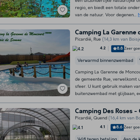
een uitzonderlijke natuurlijke o
regio, en biedt een totale ond
van de natuur. Voor degenen...
Camping La Garenne 
Picardië
,
Rue
(14,3 km van Bois
8.8
Zeer go
4.2
Verwarmd binnenzwembad
Camping La Garenne de Moncourt
de gemeente Rue, verwelkomt u
sfeer. U kunt gebruik maken v
buitenzwembad met glijbaan, ee
Camping Des Roses - 
Picardië
,
Quend
(16,4 km van B
8.6
Zeer goe
4.1
Wifi tegen betaling
Aan de 