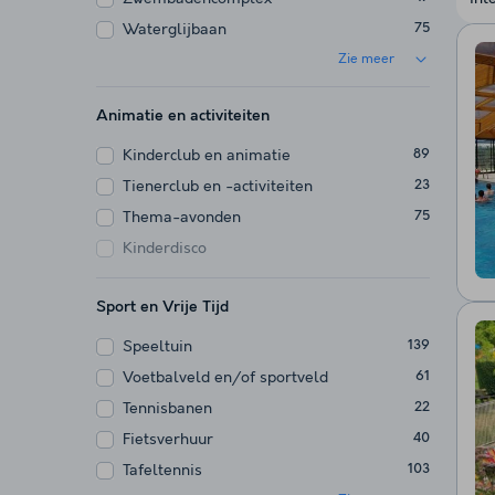
Waterglijbaan
75
Zie meer
Animatie en activiteiten
Kinderclub en animatie
89
Tienerclub en -activiteiten
23
Thema-avonden
75
Kinderdisco
Sport en Vrije Tijd
Speeltuin
139
Voetbalveld en/of sportveld
61
Tennisbanen
22
Fietsverhuur
40
Tafeltennis
103