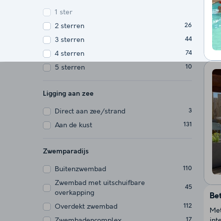
1 ster
2 sterren
26
3 sterren
44
4 sterren
74
5 sterren
10
Ligging aan zee
Direct aan zee/strand
3
Aan de kust
131
Zwemparadijs
Buitenzwembad
110
Zwembad met uitschuifbare
45
overkapping
Be
Overdekt zwembad
112
Met
Zwembadencomplex
int
17