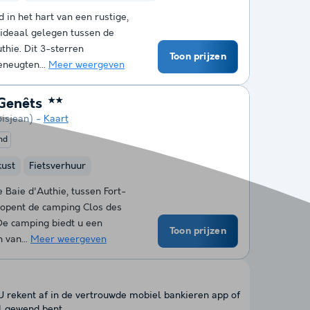
 in het hart van een rustige,
 ideaal gelegen tussen de
hie. Dit 3-sterren
Toon prijzen
eneugten...
Meer weergeven
Genêts
★★
oisjean)
Kaart
nd
kust
Fietsverhuur
Baie d'Authie, tussen Fort-
opent de camping Clos des
 De camping biedt u een
Toon prijzen
 van...
Meer weergeven
 U rekent af in de vertrouwde mobiel bankieren app of
l gewend bent.