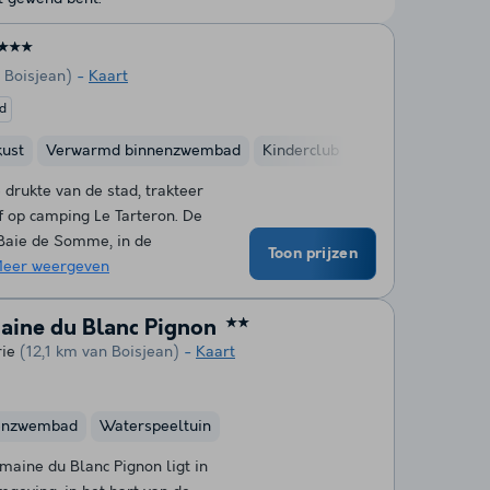
★★★
 Boisjean)
Kaart
d
kust
Verwarmd binnenzwembad
Kinderclub
Fietsverhuur
 drukte van de stad, trakteer
f op camping Le Tarteron. De
 Baie de Somme, in de
Toon prijzen
eer weergeven
aine du Blanc Pignon
★★
rie
(12,1 km van Boisjean)
Kaart
enzwembad
Waterspeeltuin
aine du Blanc Pignon ligt in