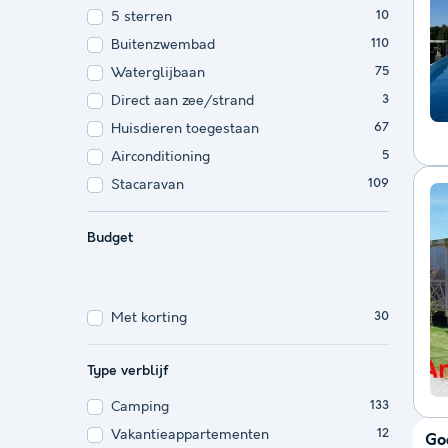
5 sterren
10
Buitenzwembad
110
Waterglijbaan
75
Direct aan zee/strand
3
Huisdieren toegestaan
67
Airconditioning
5
Stacaravan
109
Budget
Met korting
30
Type verblijf
Camping
133
Vakantieappartementen
12
Go