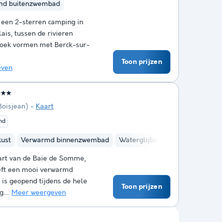
md buitenzwembad
 een 2-sterren camping in
ais, tussen de rivieren
ehoek vormen met Berck-sur-
Toon prijzen
even
★★★
Boisjean)
Kaart
nd
kust
Verwarmd binnenzwembad
Waterglijbanen
Kinderclub
hart van de Baie de Somme,
eeft een mooi verwarmd
is geopend tijdens de hele
Toon prijzen
....
Meer weergeven