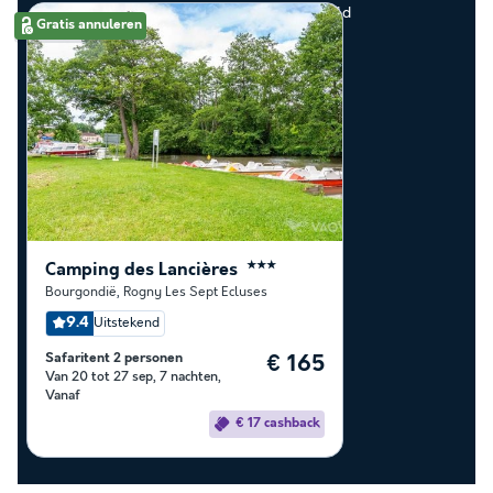
door onze klanten als beste zijn beoordeeld
Gratis annuleren
Camping des Lancières
★★★
Bourgondië
,
Rogny Les Sept Ecluses
9.4
Uitstekend
Safaritent 2 personen
€ 165
Van 20 tot 27 sep, 7 nachten,
Vanaf
€ 17 cashback