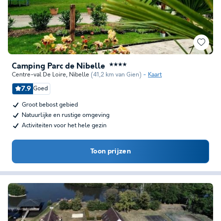
Camping Parc de Nibelle
★★★★
Centre-val De Loire
,
Nibelle
(41,2 km van Gien)
Kaart
7.9
Goed
Groot bebost gebied
Natuurlijke en rustige omgeving
Activiteiten voor het hele gezin
Toon prijzen