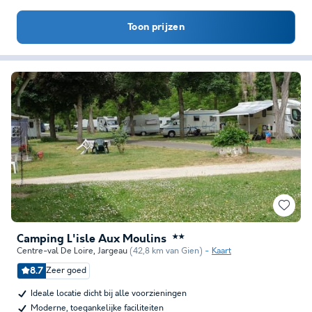
Toon prijzen
Camping L'isle Aux Moulins
★★
Centre-val De Loire
,
Jargeau
(42,8 km van Gien)
Kaart
8.7
Zeer goed
Ideale locatie dicht bij alle voorzieningen
Moderne, toegankelijke faciliteiten