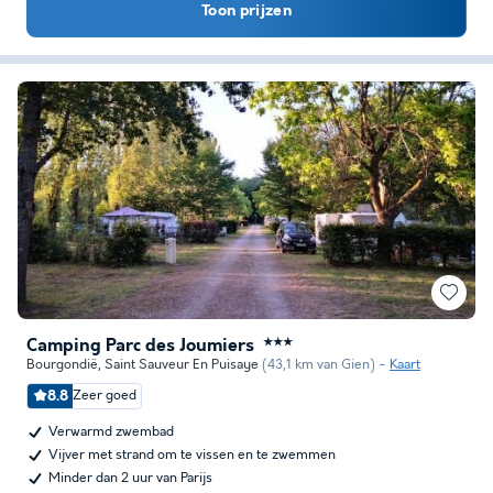
Toon prijzen
Camping Parc des Joumiers
★★★
Bourgondië
,
Saint Sauveur En Puisaye
(43,1 km van Gien)
Kaart
8.8
Zeer goed
Verwarmd zwembad
Vijver met strand om te vissen en te zwemmen
Minder dan 2 uur van Parijs