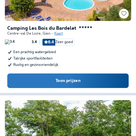
Camping Les Bois du Bardelet
★★★★★
Centre-val De Loire
,
Gien
Kaart
8.4
Zeer goed
3.4
Een prachtig watergebied
Talrijke sportfaciliteiten
Rustig en gezinsvriendelijk
Toon prijzen