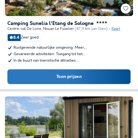
Camping Sunelia l'Etang de Sologne
★★★★
Centre-val De Loire
,
Nouan Le Fuzelier
(47,9 km van Gien)
Kaart
8.4
Zeer goed
Rustgevende natuurlijke omgeving: Meer,…
Gevarieerde activiteiten: Toegang tot het…
In de buurt van toeristische attracties:…
Toon prijzen