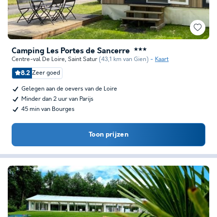
Camping Les Portes de Sancerre
★★★
Centre-val De Loire
,
Saint Satur
(43,1 km van Gien)
Kaart
8.2
Zeer goed
Gelegen aan de oevers van de Loire
Minder dan 2 uur van Parijs
45 min van Bourges
Toon prijzen