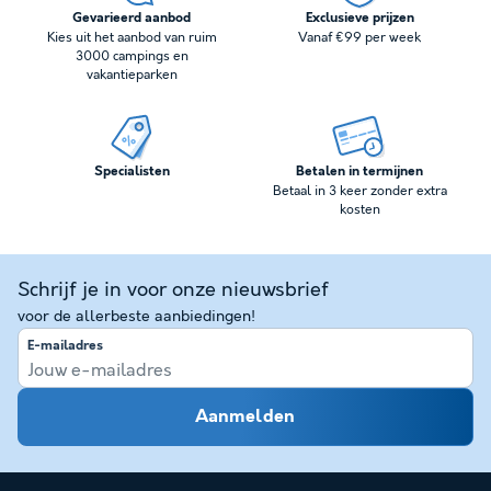
Gevarieerd aanbod
Exclusieve prijzen
Kies uit het aanbod van ruim
Vanaf €99 per week
3000 campings en
vakantieparken
Specialisten
Betalen in termijnen
Betaal in 3 keer zonder extra
kosten
Schrijf je in voor onze nieuwsbrief
voor de allerbeste aanbiedingen!
E-mailadres
Aanmelden