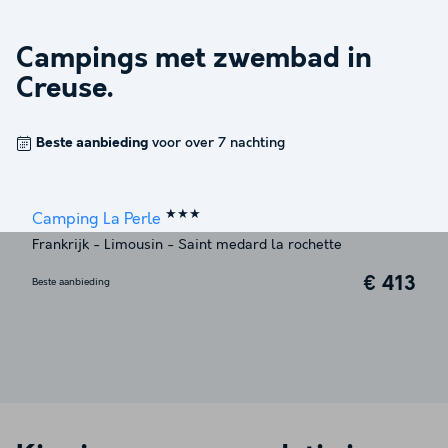
Campings met zwembad in
Creuse
.
Beste aanbieding
voor over 7 nachting
★★★
Camping La Perle
Frankrijk
-
Limousin
-
Saint medard la rochette
€ 413
Beste aanbieding