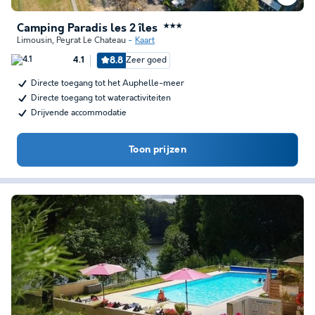
Camping Paradis les 2 îles
★★★
Limousin
,
Peyrat Le Chateau
Kaart
8.8
Zeer goed
4.1
Directe toegang tot het Auphelle-meer
Directe toegang tot wateractiviteiten
Drijvende accommodatie
Toon prijzen