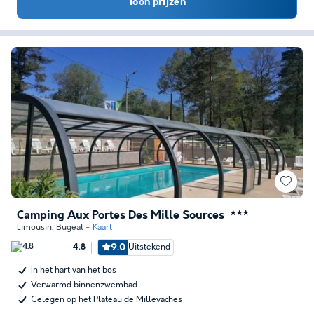
Toon prijzen
Camping Aux Portes Des Mille Sources
★★★
Limousin
,
Bugeat
Kaart
9.0
Uitstekend
4.8
In het hart van het bos
Verwarmd binnenzwembad
Gelegen op het Plateau de Millevaches