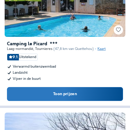
Camping le Picard
★★★
Laag-normandië
,
Tournieres
(47,8 km van Quettehou)
Kaart
9.1
Uitstekend
Verwarmd buitenzwembad
Landzicht
Vijver in de buurt
Toon prijzen