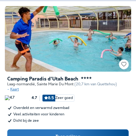
Camping Paradis d'Utah Beach
★★★★
Laag-normandië
,
Sainte Marie Du Mont
(20,7 km van Quettehou)
Kaart
8.5
Zeer goed
4.7
Overdekt en verwarmd zwembad
Veel activiteiten voor kinderen
Dicht bij de zee