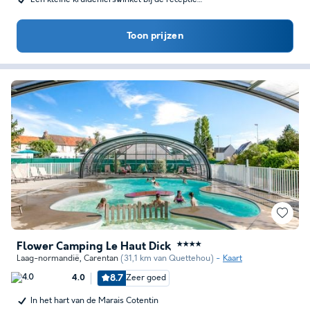
Toon prijzen
Flower Camping Le Haut Dick
★★★★
Laag-normandië
,
Carentan
(31,1 km van Quettehou)
Kaart
8.7
Zeer goed
4.0
In het hart van de Marais Cotentin