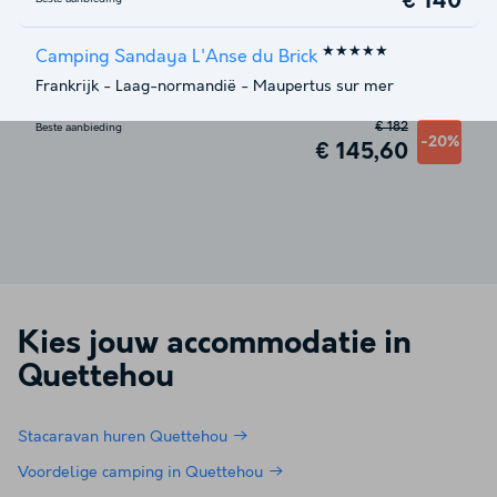
€ 140
★★★★★
Camping Sandaya L'Anse du Brick
Frankrijk
-
Laag-normandië
-
Maupertus sur mer
€ 182
Beste aanbieding
-20%
€ 145,60
Kies jouw accommodatie in
Quettehou
Stacaravan huren Quettehou
Voordelige camping in Quettehou