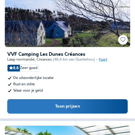
VVF Camping Les Dunes Créances
Laag-normandië
,
Creances
(48,6 km van Quettehou)
Kaart
8.8
Zeer goed
De uitzonderlijke locatie
Rust en stilte
Waar voor je geld
Toon prijzen