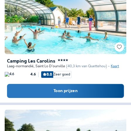
Camping Les Carolins
★★★★
Laag-normandië
,
Saint Lo D'ourville
(40,3 km van Quettehou)
Kaart
8.8
Zeer goed
4.6
Toon prijzen