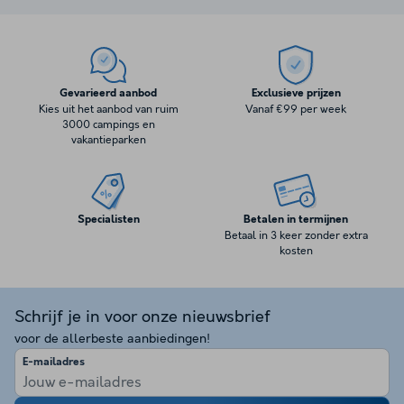
Gevarieerd aanbod
Exclusieve prijzen
Kies uit het aanbod van ruim
Vanaf €99 per week
3000 campings en
vakantieparken
Specialisten
Betalen in termijnen
Betaal in 3 keer zonder extra
kosten
Schrijf je in voor onze nieuwsbrief
voor de allerbeste aanbiedingen!
E-mailadres