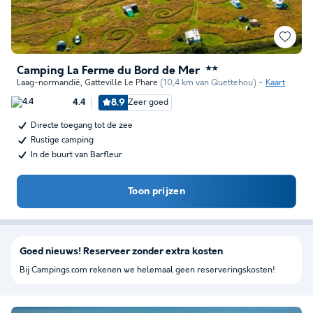
Camping La Ferme du Bord de Mer
★★
Laag-normandië
,
Gatteville Le Phare
(10,4 km van Quettehou)
Kaart
8.9
Zeer goed
4.4
Directe toegang tot de zee
Rustige camping
In de buurt van Barfleur
Toon prijzen
Goed nieuws! Reserveer zonder extra kosten
Bij Campings.com rekenen we helemaal geen reserveringskosten!