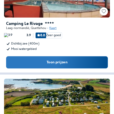
Camping Le Rivage
★★★★
Laag-normandië
,
Quettehou
Kaart
8.8
Zeer goed
3.9
Dichtbij zee (400m)
Mooi watergebied
Toon prijzen