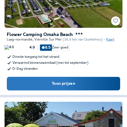
Flower Camping Omaha Beach
★★★
Laag-normandië
,
Vierville Sur Mer
(36,6 km van Quettehou)
Kaart
8.5
Zeer goed
4.0
Directe toegang tot het strand
Verwarmd binnenzwembad (mei tot september)
D-Day stranden
Toon prijzen