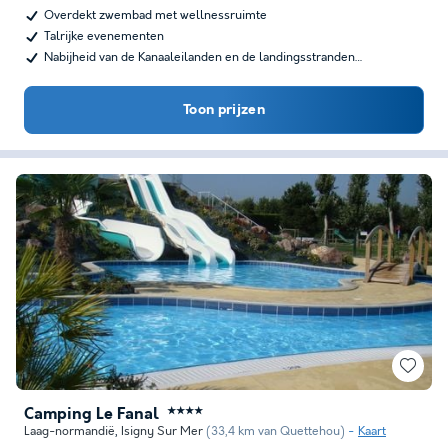
Overdekt zwembad met wellnessruimte
Talrijke evenementen
Nabijheid van de Kanaaleilanden en de landingsstranden…
Toon prijzen
Camping Le Fanal
★★★★
Laag-normandië
,
Isigny Sur Mer
(33,4 km van Quettehou)
Kaart