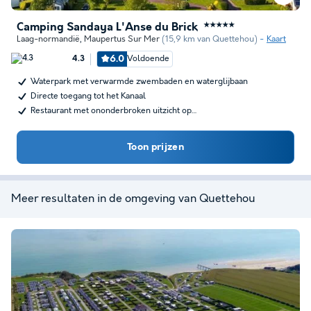
Camping Sandaya L'Anse du Brick
★★★★★
Laag-normandië
,
Maupertus Sur Mer
(15,9 km van Quettehou)
Kaart
6.0
Voldoende
4.3
Waterpark met verwarmde zwembaden en waterglijbaan
Directe toegang tot het Kanaal
Restaurant met ononderbroken uitzicht op…
Toon prijzen
Meer resultaten in de omgeving van Quettehou