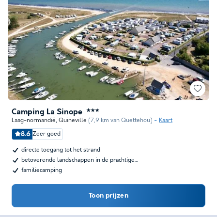
Camping La Sinope
★★★
Laag-normandië
,
Quineville
(7,9 km van Quettehou)
Kaart
8.6
Zeer goed
directe toegang tot het strand
betoverende landschappen in de prachtige…
familiecamping
Toon prijzen