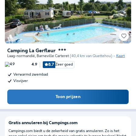
Camping La Gerfleur
★★★
Laag-normandië
,
Barneville Carteret
(40,4 km van Quettehou)
Kaart
8.7
Zeer goed
4.9
Verwarmd zwembad
Visvijver
Toon prijzen
Gratis annuleren bij Campings.com
Campings.com biedt u de zekerheid van gratis annuleren. Zo is het