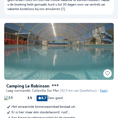
geen enkel risico om toch die mooie vakantie te kunnen boeken! Nadat
u de boeking hebt gemaakt, kunt u tot 30 dagen voor uw vertrek uw
vakantie kosteloos bij ons annuleren (1).
Camping Le Robinson
★★★
Laag-normandië
,
Colleville Sur Mer
(42,9 km van Quettehou)
Kaart
8.7
Zeer goed
3.5
Het verwarmde binnenzwembad bestaat uit…
Er is hier maar één sleutelwoord: rust!…
Een kleine kruidenierswinkel bij de receptie…