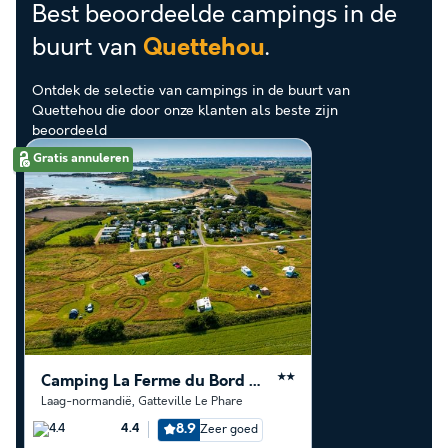
Best beoordeelde campings in de
buurt van
.
Quettehou
Ontdek de selectie van campings in de buurt van
Quettehou die door onze klanten als beste zijn
beoordeeld
Gratis annuleren
Camping La Ferme du Bord de Mer
★★
Laag-normandië
,
Gatteville Le Phare
8.9
Zeer goed
4.4