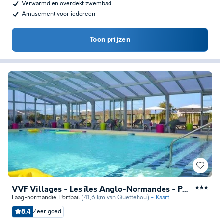
Verwarmd en overdekt zwembad
Amusement voor iedereen
Toon prijzen
VVF Villages - Les îles Anglo-Normandes - Portbail
★★★
Laag-normandië
,
Portbail
(41,6 km van Quettehou)
Kaart
8.4
Zeer goed