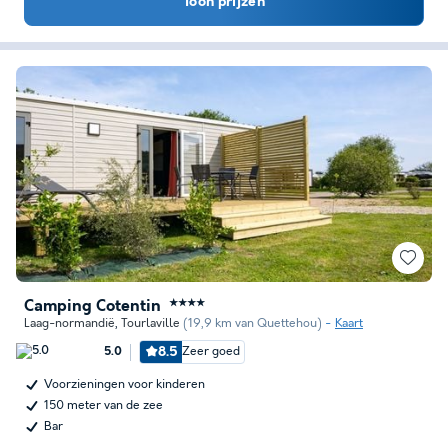
Toon prijzen
Camping Cotentin
★★★★
Laag-normandië
,
Tourlaville
(19,9 km van Quettehou)
Kaart
8.5
Zeer goed
5.0
Voorzieningen voor kinderen
150 meter van de zee
Bar