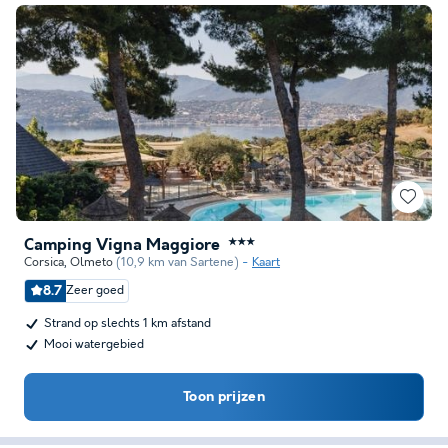
Camping Vigna Maggiore
★★★
Corsica
,
Olmeto
(10,9 km van Sartene)
Kaart
8.7
Zeer goed
Strand op slechts 1 km afstand
Mooi watergebied
Toon prijzen