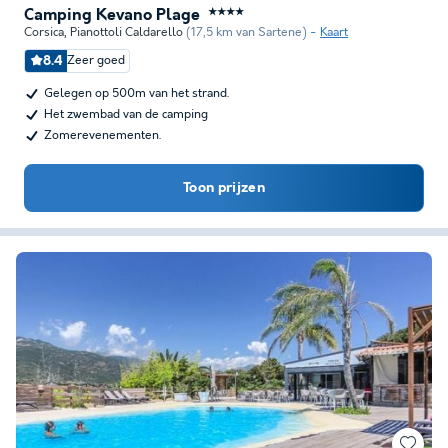
Camping Kevano Plage
★★★★
Corsica
,
Pianottoli Caldarello
(17,5 km van Sartene)
Kaart
8.4
Zeer goed
Gelegen op 500m van het strand.
Het zwembad van de camping
Zomerevenementen.
Toon prijzen