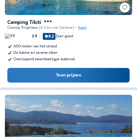
Camping Tikiti
★★★
Corsica
,
Propriano
(8,3 km van Sartene)
Kaart
8.2
Zeer goed
3.9
600 meter van het strand
De kalme en serene sfeer
Overlopend zwembad type waterval
Toon prijzen