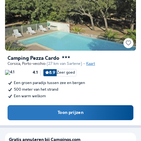
Camping Pezza Cardo
★★★
Corsica
,
Porto-vecchio
(27 km van Sartene)
Kaart
8.9
Zeer goed
4.1
Een groen paradijs tussen zee en bergen
500 meter van het strand
Een warm welkom
Toon prijzen
Gratis annuleren bij Campings.com