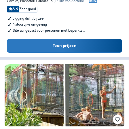
Corsica
,
Pianottoli Caldarello
(17 km van Sartene)
Kaart
8.6
Zeer goed
Ligging dicht bij zee
Natuurlijke omgeving
Site aangepast voor personen met beperkte…
Toon prijzen