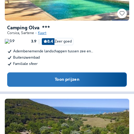
Camping Olva
★★★
Corsica
,
Sartene
Kaart
8.4
Zeer goed
3.9
Adembenemende landschappen tussen zee en…
Buitenzwembad
Familiale sfeer
Toon prijzen