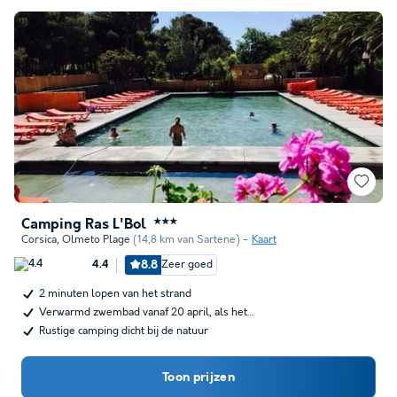
Camping Ras L'Bol
★★★
Corsica
,
Olmeto Plage
(14,8 km van Sartene)
Kaart
8.8
Zeer goed
4.4
2 minuten lopen van het strand
Verwarmd zwembad vanaf 20 april, als het…
Rustige camping dicht bij de natuur
Toon prijzen