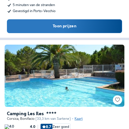
5 minuten van de stranden
Gevestigd in Porto-Vecchio
Toon prijzen
Camping Les Iles
★★★★
Corsica
,
Bonifacio
(33,3 km van Sartene)
Kaart
8.7
Zeer goed
4.0