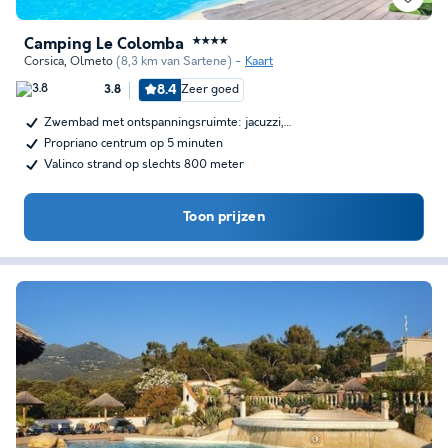
Camping Le Colomba
★★★★
Corsica
,
Olmeto
(8,3 km van Sartene)
Kaart
8.4
Zeer goed
3.8
Zwembad met ontspanningsruimte: jacuzzi,…
Propriano centrum op 5 minuten
Valinco strand op slechts 800 meter
Toon prijzen