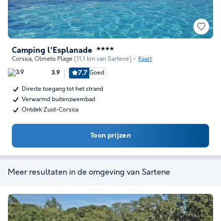
Camping l'Esplanade
★★★★
Corsica
,
Olmeto Plage
(11,1 km van Sartene)
Kaart
7.7
Goed
3.9
Directe toegang tot het strand
Verwarmd buitenzwembad
Ontdek Zuid-Corsica
Toon prijzen
Meer resultaten in de omgeving van Sartene