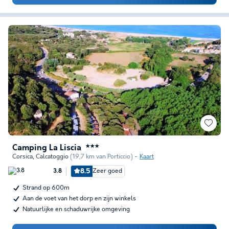
Camping La Liscia
★★★
Corsica
,
Calcatoggio
(19,7 km van Porticcio)
Kaart
8.5
Zeer goed
3.8
Strand op 600m
Aan de voet van het dorp en zijn winkels
Natuurlijke en schaduwrijke omgeving