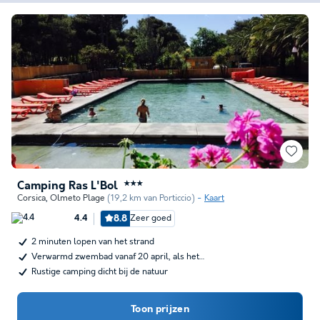
Camping Ras L'Bol
★★★
Corsica
,
Olmeto Plage
(19,2 km van Porticcio)
Kaart
8.8
Zeer goed
4.4
2 minuten lopen van het strand
Verwarmd zwembad vanaf 20 april, als het…
Rustige camping dicht bij de natuur
Toon prijzen