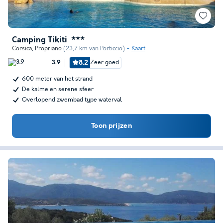
Camping Tikiti
★★★
Corsica
,
Propriano
(23,7 km van Porticcio)
Kaart
8.2
Zeer goed
3.9
600 meter van het strand
De kalme en serene sfeer
Overlopend zwembad type waterval
Toon prijzen