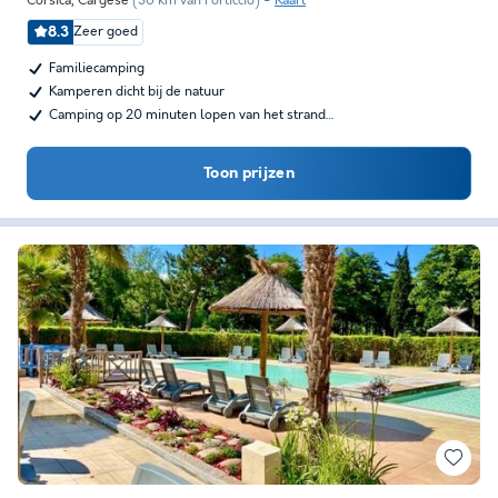
Corsica
,
Cargese
(36 km van Porticcio)
Kaart
8.3
Zeer goed
Familiecamping
Kamperen dicht bij de natuur
Camping op 20 minuten lopen van het strand…
Toon prijzen