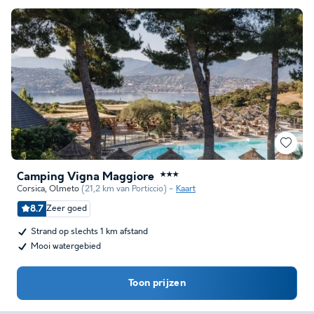
Camping Vigna Maggiore
★★★
Corsica
,
Olmeto
(21,2 km van Porticcio)
Kaart
8.7
Zeer goed
Strand op slechts 1 km afstand
Mooi watergebied
Toon prijzen