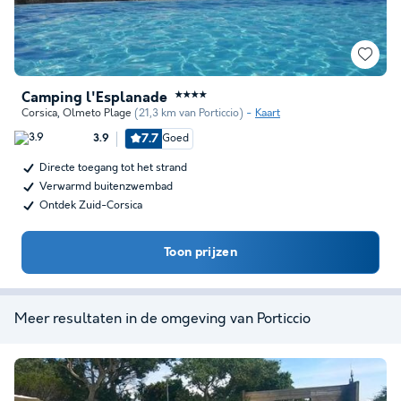
Camping l'Esplanade
★★★★
Corsica
,
Olmeto Plage
(21,3 km van Porticcio)
Kaart
7.7
Goed
3.9
Directe toegang tot het strand
Verwarmd buitenzwembad
Ontdek Zuid-Corsica
Toon prijzen
Meer resultaten in de omgeving van Porticcio