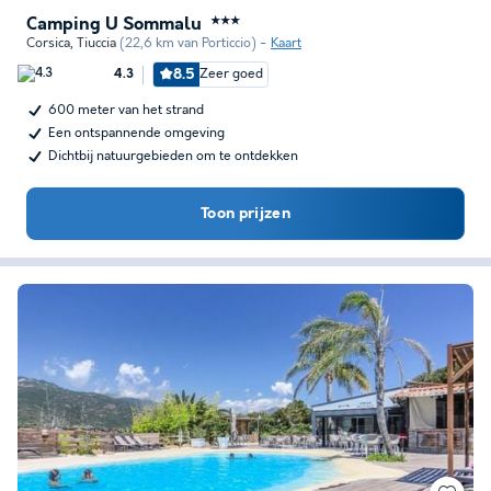
Camping U Sommalu
★★★
Corsica
,
Tiuccia
(22,6 km van Porticcio)
Kaart
8.5
Zeer goed
4.3
600 meter van het strand
Een ontspannende omgeving
Dichtbij natuurgebieden om te ontdekken
Toon prijzen