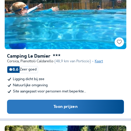
Camping Le Damier
★★★
Corsica
,
Pianottoli Caldarello
(48,9 km van Porticcio)
Kaart
8.6
Zeer goed
Ligging dicht bij zee
Natuurlijke omgeving
Site aangepast voor personen met beperkte…
Toon prijzen