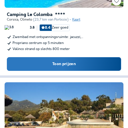
Camping Le Colomba
★★★★
Corsica
,
Olmeto
(23,7 km van Porticcio)
Kaart
8.4
Zeer goed
3.8
Zwembad met ontspanningsruimte: jacuzzi,…
Propriano centrum op 5 minuten
Valinco strand op slechts 800 meter
Toon prijzen