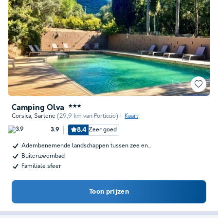
Camping Olva
★★★
Corsica
,
Sartene
(29,9 km van Porticcio)
Kaart
8.4
Zeer goed
3.9
Adembenemende landschappen tussen zee en…
Buitenzwembad
Familiale sfeer
Toon prijzen