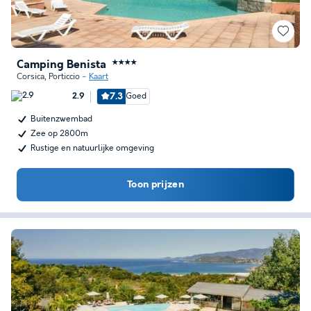
Camping Benista
★★★★
Corsica
,
Porticcio
Kaart
7.3
Goed
2.9
Buitenzwembad
Zee op 2800m
Rustige en natuurlijke omgeving
Toon prijzen