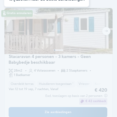
Gratis annuleren
Stacaravan 4 personen - 3 kamers - Geen
Babybedje beschikbaar
28m2
4 Volwassenen
2 Slaapkamers
1 Badkamer
Overdekt terras
Huisdieren toegestaan *
Vriezer
Koelkast
Tu
Van 12 tot 19 sep, 7 nachten, Vanaf
€ 420
Excl. toeslagen op basis van 2 personen
€ 42 cashback
Zie aanbiedingen