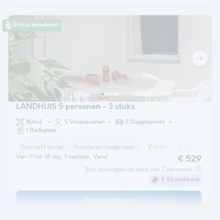
Gratis annuleren
LANDHUIS 5 personen - 3 stuks
40m2
5 Volwassenen
2 Slaapkamers
1 Badkamer
Overdekt terras
Huisdieren toegestaan *
Vriezer
Koelkast
Tu
Van 11 tot 18 sep, 7 nachten, Vanaf
€ 529
Excl. toeslagen op basis van 2 personen
€ 53 cashback
Zie aanbiedingen