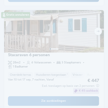
Gratis annuleren
Stacaravan 6 personen
28m2
6 Volwassenen
3 Slaapkamers
1 Badkamer
Overdekt terras
Huisdieren toegestaan *
Vriezer
Koelkast
Tu
Van 10 tot 17 sep, 7 nachten, Vanaf
€ 447
Excl. toeslagen op basis van 2 personen
€ 45 cashback
Zie aanbiedingen