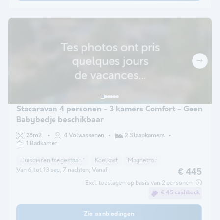
Stacaravan 4 personen - 3 kamers Comfort - Geen
Babybedje beschikbaar
28m2
4 Volwassenen
2 Slaapkamers
1 Badkamer
Huisdieren toegestaan *
Koelkast
Magnetron
Van 6 tot 13 sep, 7 nachten, Vanaf
€ 445
Excl. toeslagen op basis van 2 personen
€ 45 cashback
Zie aanbiedingen