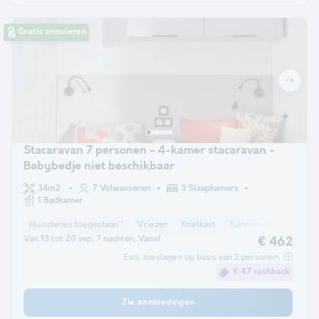
Gratis annuleren
Stacaravan 7 personen - 4-kamer stacaravan -
Babybedje niet beschikbaar
34m2
7 Volwassenen
3 Slaapkamers
1 Badkamer
Huisdieren toegestaan *
Vriezer
Koelkast
Tuinmeubelen
Mag
Van 13 tot 20 sep, 7 nachten, Vanaf
€ 462
Excl. toeslagen op basis van 2 personen
€ 47 cashback
Zie aanbiedingen