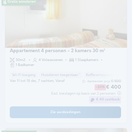
Gratis annuleren
Appartement 4 personen - 2 kamers 30 m²
30m2
4 Volwassenen
1 Slaapkamers
1 Badkamer
Wi-Fi toegang
Huisdieren toegestaan *
Koffiezetapparaat
Vaatwa
Van 11 tot 18 dec, 7 nachten, Vanaf
€ 500
Aanbevolen prijs:
€ 400
-20%
Excl. toeslagen op basis van 2 personen
€ 40 cashback
Zie aanbiedingen