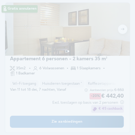
Gratis annuleren
Appartement 6 personen - 2 kamers 35 m²
35m2
6 Volwassenen
1 Slaapkamers
1 Badkamer
Wi-Fi toegang
Huisdieren toegestaan *
Koffiezetapparaat
Vaatwa
Van 11 tot 18 dec, 7 nachten, Vanaf
€ 553
Aanbevolen prijs:
€ 442,40
-20%
Excl. toeslagen op basis van 2 personen
€ 45 cashback
Zie aanbiedingen