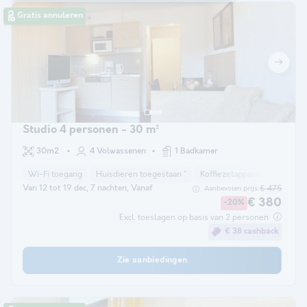
Gratis annuleren
Studio 4 personen - 30 m²
30m2
4 Volwassenen
1 Badkamer
Wi-Fi toegang
Huisdieren toegestaan *
Koffiezetapparaat
Vaatwa
Van 12 tot 19 dec, 7 nachten, Vanaf
€ 475
Aanbevolen prijs:
€ 380
-20%
Excl. toeslagen op basis van 2 personen
€ 38 cashback
Zie aanbiedingen