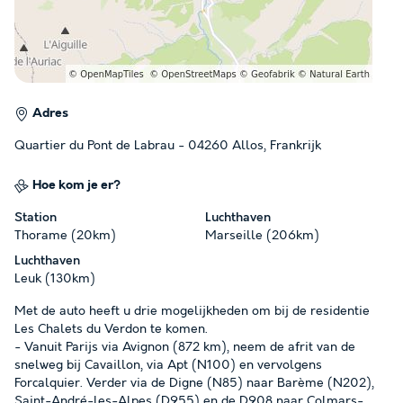
Adres
Quartier du Pont de Labrau - 04260 Allos, Frankrijk
Hoe kom je er?
Station
Luchthaven
Thorame (20km)
Marseille (206km)
Luchthaven
Leuk (130km)
Met de auto heeft u drie mogelijkheden om bij de residentie
Les Chalets du Verdon te komen.
- Vanuit Parijs via Avignon (872 km), neem de afrit van de
snelweg bij Cavaillon, via Apt (N100) en vervolgens
Forcalquier. Verder via de Digne (N85) naar Barème (N202),
Saint-André-les-Alpes (D955) en de D908 naar Colmars-