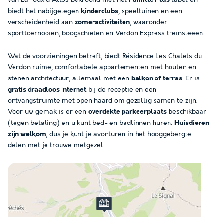
van La Foux d'Allos bekroond met het
Famille Plus
label en
biedt het nabijgelegen
kinderclubs
, speeltuinen en een
verscheidenheid aan
zomeractiviteiten
, waaronder
sporttoernooien, boogschieten en Verdon Express treinsleeën.
Wat de voorzieningen betreft, biedt Résidence Les Chalets du
Verdon ruime, comfortabele appartementen met houten en
stenen architectuur, allemaal met een
balkon of terras
. Er is
gratis draadloos internet
bij de receptie en een
ontvangstruimte met open haard om gezellig samen te zijn.
Voor uw gemak is er een
overdekte parkeerplaats
beschikbaar
(tegen betaling) en u kunt bed- en badlinnen huren.
Huisdieren
zijn welkom
, dus je kunt je avonturen in het hooggebergte
delen met je trouwe metgezel.