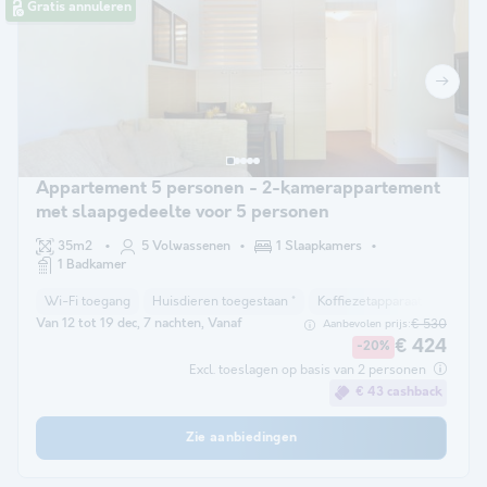
Gratis annuleren
Appartement 5 personen - 2-kamerappartement
met slaapgedeelte voor 5 personen
35m2
5 Volwassenen
1 Slaapkamers
1 Badkamer
Wi-Fi toegang
Huisdieren toegestaan *
Koffiezetapparaat
Vaatwa
Van 12 tot 19 dec, 7 nachten, Vanaf
€ 530
Aanbevolen prijs:
€ 424
-20%
Excl. toeslagen op basis van 2 personen
€ 43 cashback
Zie aanbiedingen