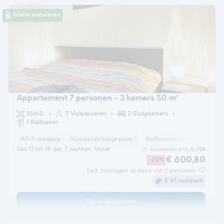
Gratis annuleren
Appartement 7 personen - 3 kamers 50 m²
50m2
7 Volwassenen
2 Slaapkamers
1 Badkamer
Wi-Fi toegang
Huisdieren toegestaan *
Koffiezetapparaat
Vaatwa
Van 11 tot 18 dec, 7 nachten, Vanaf
€ 751
Aanbevolen prijs:
€ 600,80
-20%
Excl. toeslagen op basis van 2 personen
€ 61 cashback
Zie aanbiedingen