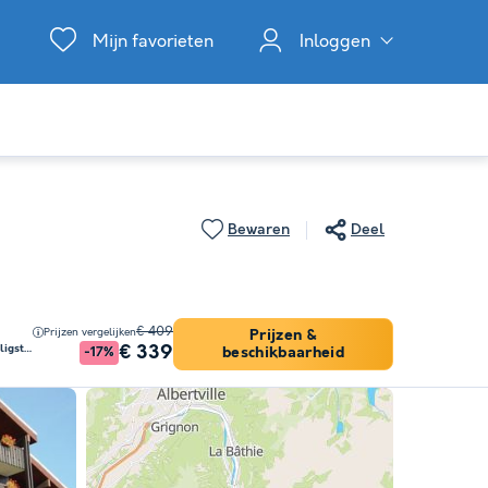
Mijn favorieten
Inloggen
Bewaren
Deel
€ 409
Prijzen vergelijken
Prijzen &
€ 339
Studio 3 personen - Met balkon en ligstoelen
beschikbaarheid
-17%