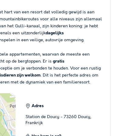
et hart van een resort dat volledig gewijd is aan
mountainbikeroutes voor alle niveaus zijn allemaal
n het Gulli-kanaal, zijn kinderen koning: je hebt
venals een uitzonderlijk
dagelijks
spelen in een veilige, autovrije omgeving.
abele appartementen, waarvan de meeste een
t op de bergtoppen. Er is
gratis
eceptie om je verbonden te houden. Voor een rustig
isdieren zijn welkom
. Dit is het perfecte adres om
ineren met de dynamiek van een familieresort.
Adres
Station de Doucy - 73260 Doucy,
Frankrijk