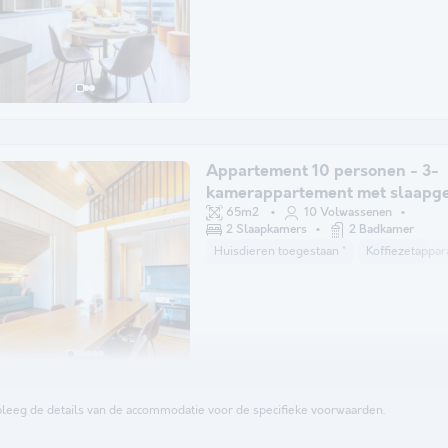
Appartement 10 personen - 3-
kamerappartement met slaapg
voor 10 personen
65m2
10 Volwassenen
2 Slaapkamers
2 Badkamer
Huisdieren toegestaan *
Koffiezetappar
leeg de details van de accommodatie voor de specifieke voorwaarden.