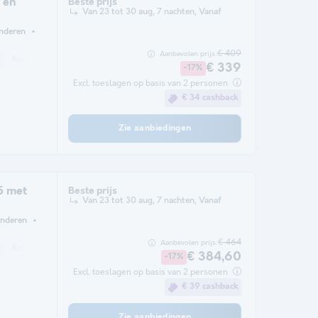
 en
Beste prijs
Van 23 tot 30 aug, 7 nachten, Vanaf
inderen
€ 409
Aanbevolen prijs:
Koffiezetapparaat
Vaatwasser
Koelkast
Magnetron
Oven
TV
€ 339
-17%
Excl. toeslagen op basis van 2 personen
€ 34 cashback
Zie aanbiedingen
5 met
Beste prijs
Van 23 tot 30 aug, 7 nachten, Vanaf
inderen
€ 464
Aanbevolen prijs:
Koffiezetapparaat
Vaatwasser
Koelkast
Magnetron
Oven
TV
€ 384,60
-17%
Excl. toeslagen op basis van 2 personen
€ 39 cashback
Zie aanbiedingen