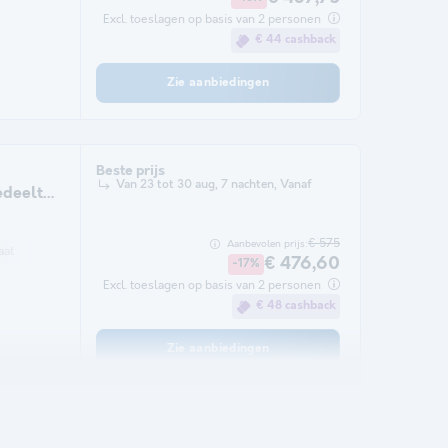
Excl. toeslagen op basis van 2 personen
€ 44 cashback
Zie aanbiedingen
Beste prijs
Van 23 tot 30 aug, 7 nachten, Vanaf
edeelte
€ 575
Aanbevolen prijs:
aat
Vaatwasser
Vriezer
Koelkast
Magnetron
Oven
TV
€ 476,60
-17%
Excl. toeslagen op basis van 2 personen
€ 48 cashback
Zie aanbiedingen