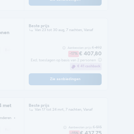
Beste prijs
Van 23 tot 30 aug, 7 nachten, Vanaf
onen
€ 492
Aanbevolen prijs:
Babybed
Koffiezetapparaat
Vaatwasser
Koelkast
Magnetron
Ov
€ 407,80
-17%
Excl. toeslagen op basis van 2 personen
€ 41 cashback
Zie aanbiedingen
4 met
Beste prijs
Van 17 tot 24 mrt, 7 nachten, Vanaf
inderen
€ 515
Aanbevolen prijs:
Koffiezetapparaat
Vaatwasser
Koelkast
Magnetron
Oven
TV
€ 437,75
-15%