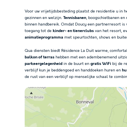
Voor uw vrijetijdsbesteding plaatst de residentie u in h
gezinnen en welzijn.
Tennisbanen
, boogschietbanen en 
binnen handbereik. Omdat Doucy een partnerresort is va
toegang tot de
kinder- en tienerclubs
van het resort, e
animatieprogramma
met speurtochten, shows en buiten
Qua diensten biedt Résidence La Duit warme, comfort
balkon of terras
hebben met een adembenemend uitzich
parkeergelegenheid
in de buurt en
gratis WiFi
bij de r
verblijf kun je beddengoed en handdoeken huren en
hu
de rust van een verblijf op menselijke schaal te comb