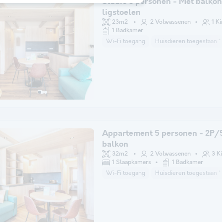
Studio 3 personen - Met balkon
ligstoelen
23m2
2 Volwassenen
1 K
1 Badkamer
Wi-Fi toegang
Huisdieren toegestaan *
Appartement 5 personen - 2P/
balkon
32m2
2 Volwassenen
3 K
1 Slaapkamers
1 Badkamer
Wi-Fi toegang
Huisdieren toegestaan *