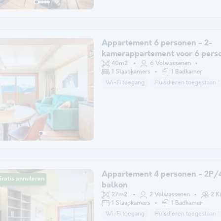
Appartement 6 personen - 2-
kamerappartement voor 6 pers
40m2
6 Volwassenen
1 Slaapkamers
1 Badkamer
Wi-Fi toegang
Huisdieren toegestaan *
Appartement 4 personen - 2P/
ratis annuleren
balkon
27m2
2 Volwassenen
2 K
1 Slaapkamers
1 Badkamer
Wi-Fi toegang
Huisdieren toegestaan *