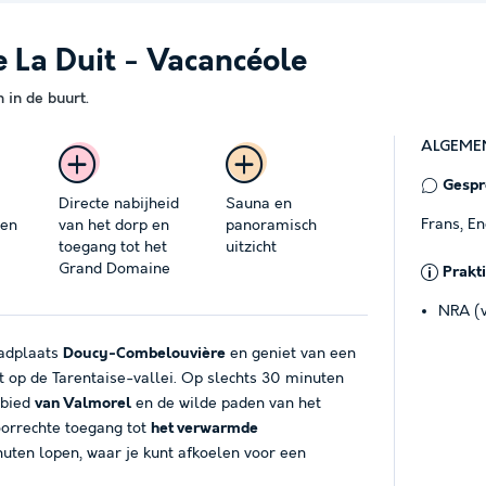
 La Duit - Vacancéole
in de buurt.
ALGEME
Gespro
Directe nabijheid
Sauna en
Frans, E
 en
van het dorp en
panoramisch
toegang tot het
uitzicht
Grand Domaine
Prakt
NRA (v
badplaats
Doucy-Combelouvière
en geniet van een
cht op de Tarentaise-vallei. Op slechts 30 minuten
ebied
van Valmorel
en de wilde paden van het
oorrechte toegang tot
het verwarmde
nuten lopen, waar je kunt afkoelen voor een