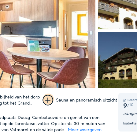
bijheid van het dorp
Sauna en panoramisch uitzicht
Beoord
g tot het Grand
/10
9
+ 2
aangen
 badplaats Doucy-Combelouvière en geniet van een
foto's
Isabell
cht op de Tarentaise-vallei. Op slechts 30 minuten van
d van Valmorel en de wilde pade...
Meer weergeven