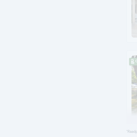
G
*Raadp