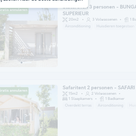
Stacaravan 3 personen - BUN
ratis annuleren
SUPERIEUR
20m2
3 Volwassenen
1 B
Airconditioning
Huisdieren toegestaan 
Safaritent 2 personen - SAFARI
ratis annuleren
15m2
2 Volwassenen
1 Slaapkamers
1 Badkamer
Overdekt terras
Airconditioning
Hui