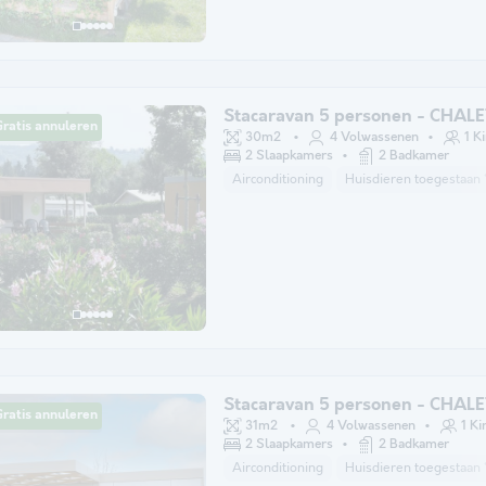
Stacaravan 5 personen - CHALE
ratis annuleren
30m2
4 Volwassenen
1 K
2 Slaapkamers
2 Badkamer
Airconditioning
Huisdieren toegestaan 
Stacaravan 5 personen - CHAL
ratis annuleren
31m2
4 Volwassenen
1 Ki
2 Slaapkamers
2 Badkamer
Airconditioning
Huisdieren toegestaan 