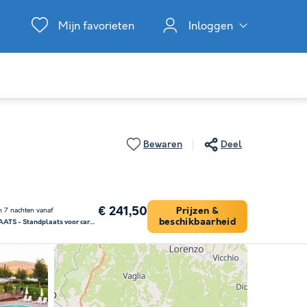
Mijn favorieten
Inloggen
Bewaren
Deel
€ 241,50
Prijzen &
an 7 nachten vanaf
beschikbaarheid
STAANPLAATS - Standplaats voor caravan / camper of tent + auto