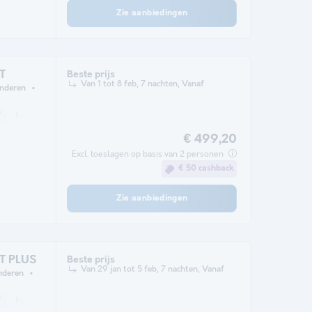
Zie aanbiedingen
T
Beste prijs
Van 1 tot 8 feb, 7 nachten, Vanaf
inderen
*
Koffiezetapparaat
Koelkast
Tuinmeubelen
Verwarming
Magnetro
€ 499,20
Excl. toeslagen op basis van 2 personen
€ 50 cashback
Zie aanbiedingen
ET PLUS
Beste prijs
Van 29 jan tot 5 feb, 7 nachten, Vanaf
nderen
*
Koffiezetapparaat
Koelkast
Tuinmeubelen
Verwarming
Magnetro