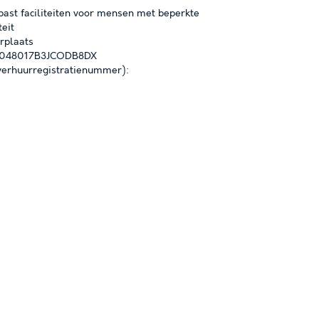
ast faciliteiten voor mensen met beperkte
teit
rplaats
IT048017B3JCODB8DX
erhuurregistratienummer):