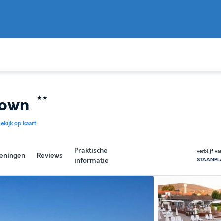
★★
 Town
ekijk op kaart
Praktische
verblijf v
eningen
Reviews
informatie