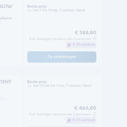
GALOW
Beste prijs
Van 7 tot 14 feb, 7 nachten, Vanaf
adkamer
*
Koelkast
Tuinmeubelen
Verwarming
Parkeerplaats
TV
€ 388,80
Excl. toeslagen op basis van 2 personen
€ 39 cashback
Zie aanbiedingen
 TENT
Beste prijs
Van 25 okt tot 1 nov, 7 nachten, Vanaf
sdieren toegestaan *
Tuinmeubelen
Verwarming
Parkeerplaats
€ 466,80
Excl. toeslagen op basis van 2 personen
€ 47 cashback