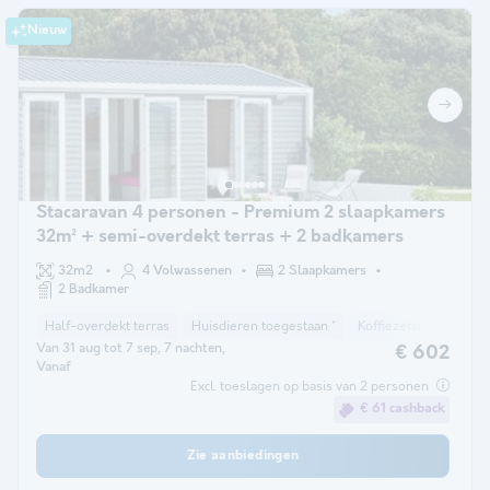
Nieuw
Stacaravan 4 personen - Premium 2 slaapkamers
32m² + semi-overdekt terras + 2 badkamers
32m2
4 Volwassenen
2 Slaapkamers
2 Badkamer
Half-overdekt terras
Huisdieren toegestaan *
Koffiezetapparaat
Van 31 aug tot 7 sep, 7 nachten,
€ 602
Vanaf
Excl. toeslagen op basis van 2 personen
€ 61 cashback
Zie aanbiedingen