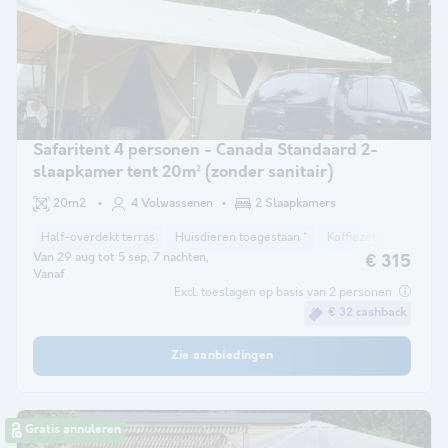
Safaritent 4 personen - Canada Standaard 2-
slaapkamer tent 20m² (zonder sanitair)
20m2
4 Volwassenen
2 Slaapkamers
Half-overdekt terras
Huisdieren toegestaan *
Koffiezetapparaat
Van 29 aug tot 5 sep, 7 nachten,
€ 315
Vanaf
Excl. toeslagen op basis van 2 personen
€ 32 cashback
Zie aanbiedingen
Gratis annuleren