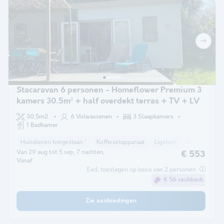
Stacaravan 6 personen - Homeflower Premium 3
kamers 30.5m² + half overdekt terras + TV + LV
30,5m2
6 Volwassenen
3 Slaapkamers
1 Badkamer
Huisdieren toegestaan *
Koffiezetapparaat
Ligstoel
Vaatwasser
Van 29 aug tot 5 sep, 7 nachten,
€ 553
Vanaf
Excl. toeslagen op basis van 2 personen
€ 56 cashback
Zie aanbiedingen