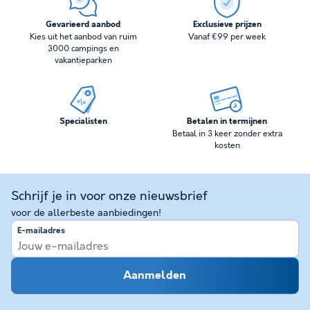
Gevarieerd aanbod
Exclusieve prijzen
Kies uit het aanbod van ruim
Vanaf €99 per week
3000 campings en
vakantieparken
Specialisten
Betalen in termijnen
Betaal in 3 keer zonder extra
kosten
Schrijf je in voor onze nieuwsbrief
voor de allerbeste aanbiedingen!
E-mailadres
Aanmelden