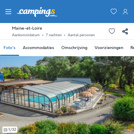
Maine-et-Loire
Aankomstdatum
7 nachten
Aantal personen
Foto's
Accommodaties
Omschrijving
Voorzieningen
R
1/32