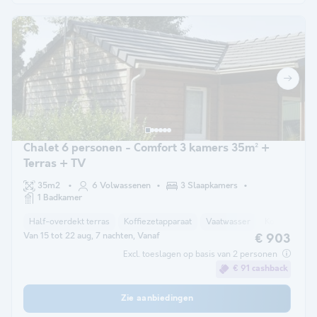
Chalet 6 personen - Comfort 3 kamers 35m² +
Terras + TV
35m2
6 Volwassenen
3 Slaapkamers
1 Badkamer
Half-overdekt terras
Koffiezetapparaat
Vaatwasser
Koelkast
T
Van 15 tot 22 aug, 7 nachten, Vanaf
€ 903
Excl. toeslagen op basis van 2 personen
€ 91 cashback
Zie aanbiedingen