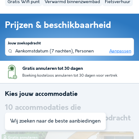
Gratis Wifi punt
Verwarmd binnenzwembad
Fietsverhuur
Prijzen & beschikbaarheid
Jouw zoekopdracht
Aankomstdatum
(
7 nachten
),
Personen
Aanpassen
Gratis annuleren tot 30 dagen
Boeking kosteloos annuleren tot 30 dagen voor vertrek
Kies jouw accommodatie
10
accommodaties die
overeenkomen met je zoekopdracht
Wij zoeken naar de beste aanbiedingen
Gratis annuleren