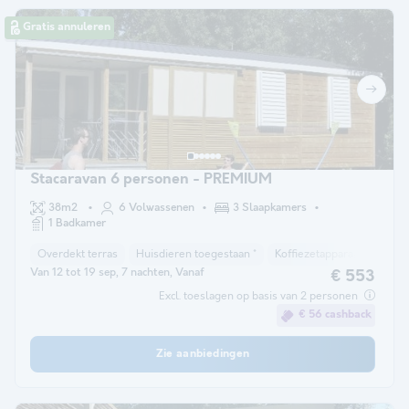
Gratis annuleren
Stacaravan 6 personen - PREMIUM
38m2
6 Volwassenen
3 Slaapkamers
1 Badkamer
Overdekt terras
Huisdieren toegestaan *
Koffiezetapparaat
Vriez
Van 12 tot 19 sep, 7 nachten, Vanaf
€ 553
Excl. toeslagen op basis van 2 personen
€ 56 cashback
Zie aanbiedingen