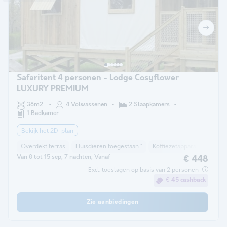
Safaritent 4 personen - Lodge Cosyflower
LUXURY PREMIUM
38m2
4 Volwassenen
2 Slaapkamers
1 Badkamer
Bekijk het 2D-plan
Overdekt terras
Huisdieren toegestaan *
Koffiezetapparaat
Koelk
Van 8 tot 15 sep, 7 nachten, Vanaf
€ 448
Excl. toeslagen op basis van 2 personen
€ 45 cashback
Zie aanbiedingen