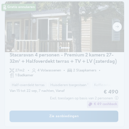
Gratis annuleren
Stacaravan 4 personen - Premium 2 kamers 27-
32m² + Halfoverdekt terras + TV + LV (zaterdag)
27m2
4 Volwassenen
2 Slaapkamers
1 Badkamer
Half-overdekt terras
Huisdieren toegestaan *
Koffiezetapparaat
Van 15 tot 22 sep, 7 nachten, Vanaf
€ 490
Excl. toeslagen op basis van 2 personen
€ 49 cashback
Zie aanbiedingen