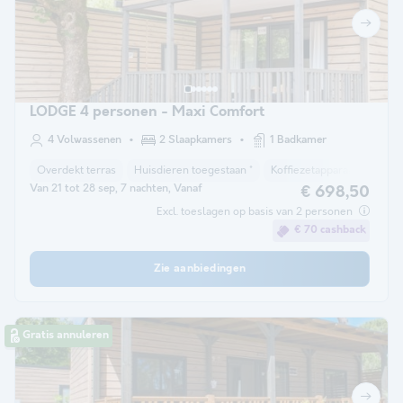
LODGE 4 personen - Maxi Comfort
4 Volwassenen
2 Slaapkamers
1 Badkamer
Overdekt terras
Huisdieren toegestaan *
Koffiezetapparaat
Vriez
Van 21 tot 28 sep, 7 nachten, Vanaf
€ 698,50
Excl. toeslagen op basis van 2 personen
€ 70 cashback
Zie aanbiedingen
Gratis annuleren