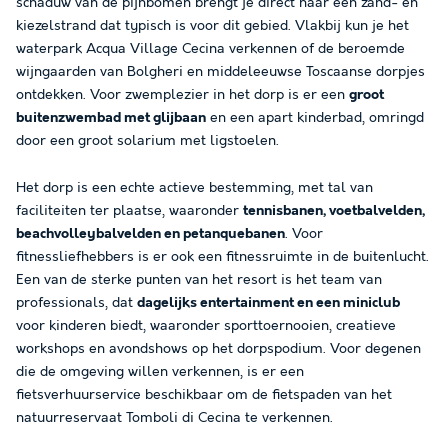
schaduw van de pijnbomen brengt je direct naar een zand- en
kiezelstrand dat typisch is voor dit gebied. Vlakbij kun je het
waterpark Acqua Village Cecina verkennen of de beroemde
wijngaarden van Bolgheri en middeleeuwse Toscaanse dorpjes
ontdekken. Voor zwemplezier in het dorp is er een
groot
buitenzwembad met glijbaan
en een apart kinderbad, omringd
door een groot solarium met ligstoelen.
Het dorp is een echte actieve bestemming, met tal van
faciliteiten ter plaatse, waaronder
tennisbanen, voetbalvelden,
beachvolleybalvelden en petanquebanen
. Voor
fitnessliefhebbers is er ook een fitnessruimte in de buitenlucht.
Een van de sterke punten van het resort is het team van
professionals, dat
dagelijks entertainment en een miniclub
voor kinderen biedt, waaronder sporttoernooien, creatieve
workshops en avondshows op het dorpspodium. Voor degenen
die de omgeving willen verkennen, is er een
fietsverhuurservice beschikbaar om de fietspaden van het
natuurreservaat Tomboli di Cecina te verkennen.