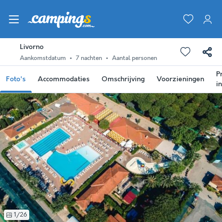
Livorno
Aankomstdatum
7 nachten
Aantal personen
P
Foto's
Accommodaties
Omschrijving
Voorzieningen
i
1/26