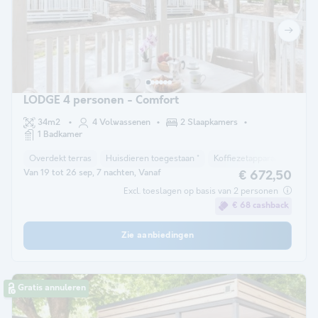
LODGE 4 personen - Comfort
34m2
4 Volwassenen
2 Slaapkamers
1 Badkamer
Overdekt terras
Huisdieren toegestaan *
Koffiezetapparaat
Vriez
Van 19 tot 26 sep, 7 nachten, Vanaf
€ 672,50
Excl. toeslagen op basis van 2 personen
€ 68 cashback
Zie aanbiedingen
Gratis annuleren