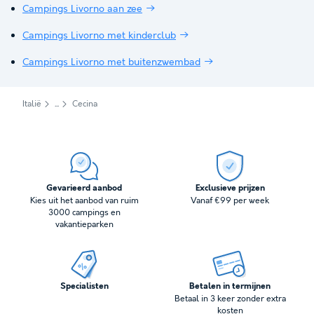
Campings Livorno aan zee
Campings Livorno met kinderclub
Campings Livorno met buitenzwembad
Italië
Cecina
Gevarieerd aanbod
Exclusieve prijzen
Kies uit het aanbod van ruim
Vanaf €99 per week
3000 campings en
vakantieparken
Specialisten
Betalen in termijnen
Betaal in 3 keer zonder extra
kosten