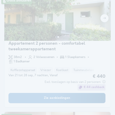
Gratis annuleren
Appartement 2 personen - comfortabel
tweekamerappartement
38m2
2 Volwassenen
1 Slaapkamers
1 Badkamer
Koffiezetapparaat
Vriezer
Koelkast
Tuinmeubelen
Verwarmin
Van 21 tot 28 sep, 7 nachten, Vanaf
€ 440
Excl. toeslagen op basis van 2 personen
€ 44 cashback
Zie aanbiedingen